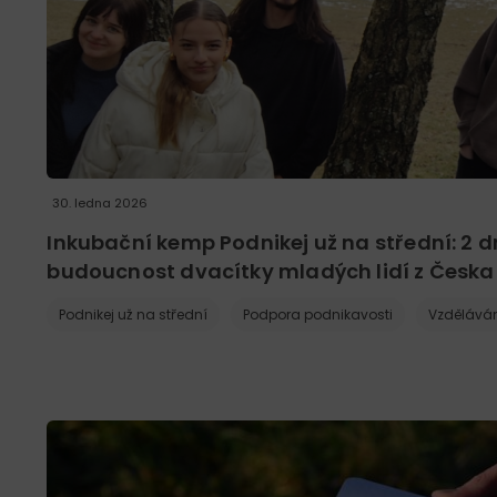
30. ledna 2026
Inkubační kemp Podnikej už na střední: 2 
budoucnost dvacítky mladých lidí z Česka
Podnikej už na střední
Podpora podnikavosti
Vzděláván