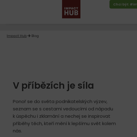
Chci být #i
Impact Hub
Blog
V příbězích je síla
Ponoř se do světa podnikatelských výzev,
seznam se s cestami vedoucími od nápadu
k úspěchu i zklamání a nechej se inspirovat
příběhy těch, kteří mění k lepšímu svět kolem
nás.