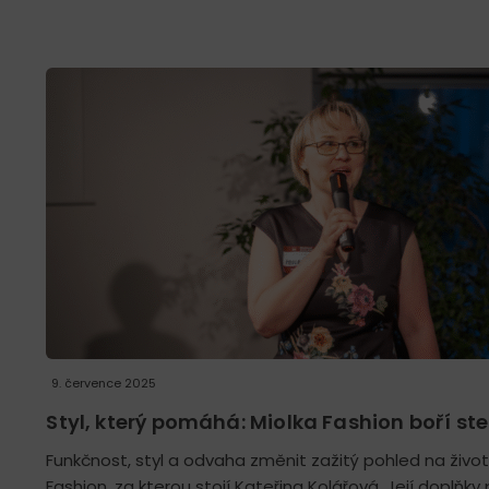
9. července 2025
Styl, který pomáhá: Miolka Fashion boří st
Funkčnost, styl a odvaha změnit zažitý pohled na život
Fashion, za kterou stojí Kateřina Kolářová. Její doplňky 