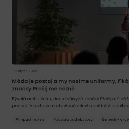
19. srpna 2025
Móda je postoj a my nosíme uniformy, řík
značky Přešij mě něžně
Bývalá architektka, dnes tvůrkyně značky Přešij mě něž
ponorů. V rozhovoru otevřeně mluví o vnitřních pocitech
#impactmakers
Podpora podnikavosti
Řemeslný akcel