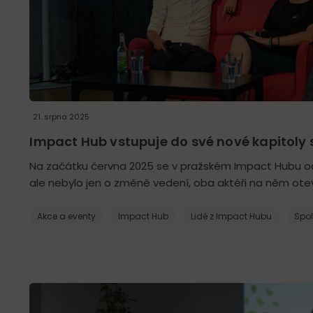
21. srpna 2025
Impact Hub vstupuje do své nové kapitoly 
Na začátku června 2025 se v pražském Impact Hubu od
ale nebylo jen o změně vedení, oba aktéři na něm ote
Akce a eventy
Impact Hub
Lidé z Impact Hubu
Spo