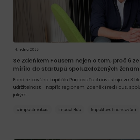
4. ledna 2025
Se Zdeňkem Fousem nejen o tom, proč 6 ze
mířilo do startupů spoluzaložených ženam
Fond rizikového kapitálu PurposeTech investuje ve 3 hla
udržitelnost - napříč regionem. Zdeněk Fred Fous, spol
jakým …
#impactmakers
Impact Hub
Impaktové financování