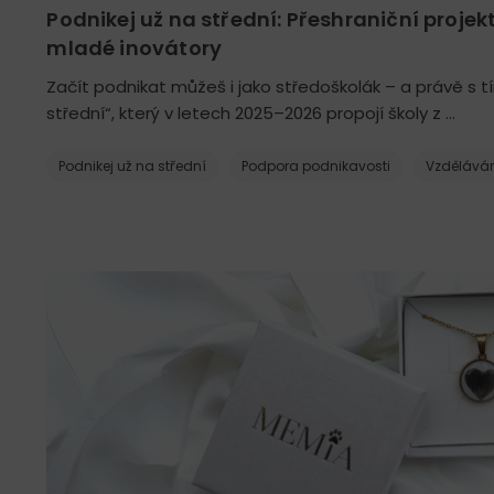
Podnikej už na střední: Přeshraniční projek
mladé inovátory
Začít podnikat můžeš i jako středoškolák – a právě s t
střední“, který v letech 2025–2026 propojí školy z …
Podnikej už na střední
Podpora podnikavosti
Vzděláván