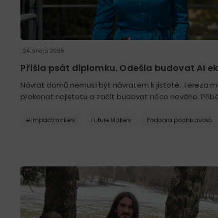
24. února 2026
Přišla psát diplomku. Odešla budovat AI e
Návrat domů nemusí být návratem k jistotě. Tereza mluv
překonat nejistotu a začít budovat něco nového. Příb
#impactmakers
Future Makers
Podpora podnikavosti