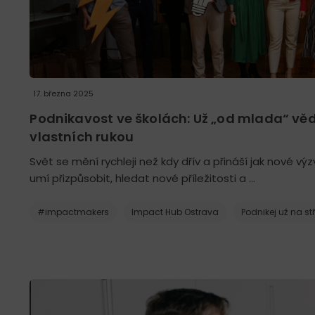
17. března 2025
Podnikavost ve školách: Už „od mlada“ věd
vlastních rukou
Svět se mění rychleji než kdy dřív a přináší jak nové výzv
umí přizpůsobit, hledat nové příležitosti a …
#impactmakers
Impact Hub Ostrava
Podnikej už na st