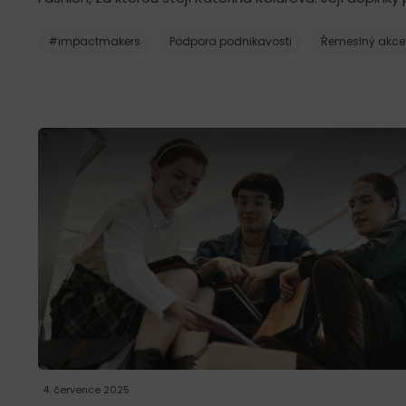
#impactmakers
Podpora podnikavosti
Řemeslný akcel
4. července 2025