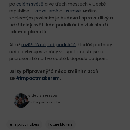
po
celém světě
a ve třech městech v České
republice –
Praze
,
Brně
a
Ostravě
. Naším
společným posláním je
budovat spravedlivý a
udržitelný svět, kde podnikání a zisk slouží
lidem a planetě
.
Ať už
rozjíždíš nápad
,
podnikáš
, hledáš partnery
nebo ovlivňuješ změny ve společnosti, jsme
připravení tě na tvé cestě k dopadu podpořit.
Jsi ty připravený*á něco změnit? Staň
se
#impactmakerem
.
Video s Terezou
Podívej se na reel
#impactmakers
Future Makers