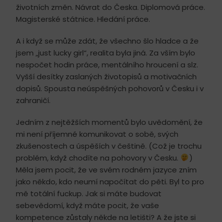
životních změn. Návrat do Česka. Diplomová práce.
Magisterské státnice. Hledání práce.
A i když se může zdát, že všechno šlo hladce a že
jsem „just lucky girl“, realita byla jiná. Za vším bylo
nespočet hodin práce, mentálního hroucení a slz.
Vyšší desítky zaslaných životopisů a motivačních
dopisů. Spousta neúspěšných pohovorů v Česku i v
zahraničí.
Jedním z nejtěžších momentů bylo uvědomění, že
mi není příjemné komunikovat o sobě, svých
zkušenostech a úspěších v češtině. (Což je trochu
problém, když chodíte na pohovory v Česku.
)
Měla jsem pocit, že ve svém rodném jazyce zním
jako někdo, kdo neumí napočítat do pěti. Byl to pro
mě totální fuckup. Jak si máte budovat
sebevědomí, když máte pocit, že vaše
kompetence zůstaly někde na letišti? A že jste si