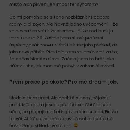
místo nich přivezli jen imposter syndrom?
Co mi pomohlo se z toho nezbláznit? Podpora
rodiny a blízkých. Ale hlavně jedno uvědomění – že
se nesnažím vrátit ke starému já. Že teď buduju
verzi Tereza 2.0. Začala jsem si své profesní
úspěchy psát znovu. V češtině. Ne jako překlad, ale
jako nový příběh. Přestala jsem se omlouvat za to,
že občas hledám slova. Začala jsem to brát jako
důkaz toho, jak moc mě pobyt v zahraničí ovlivnil.
První práce po škole? Pro mě dream job.
Hledala jsem práci. Ale nechtěla jsem „nějakou“
práci. Měla jsem jasnou představu. Chtěla jsem
něco, co propojí marketingovou komunikaci, Finsko
a svět AI. Něco, co má reálný přesah a bude mě
bavit. Ráda si kladu velké cíle.