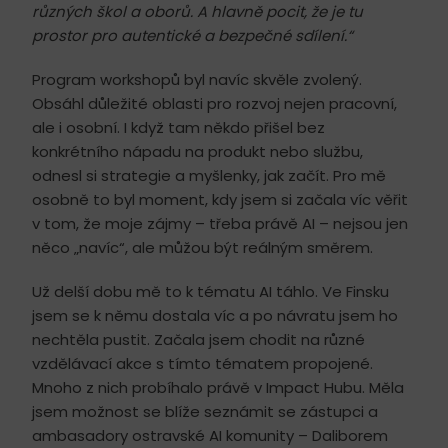
různých škol a oborů. A hlavně pocit, že je tu
prostor pro autentické a bezpečné sdílení.“
Program workshopů byl navíc skvěle zvolený.
Obsáhl důležité oblasti pro rozvoj nejen pracovní,
ale i osobní. I když tam někdo přišel bez
konkrétního nápadu na produkt nebo službu,
odnesl si strategie a myšlenky, jak začít. Pro mě
osobně to byl moment, kdy jsem si začala víc věřit
v tom, že moje zájmy – třeba právě AI – nejsou jen
něco „navíc“, ale můžou být reálným směrem.
Už delší dobu mě to k tématu AI táhlo. Ve Finsku
jsem se k němu dostala víc a po návratu jsem ho
nechtěla pustit. Začala jsem chodit na různé
vzdělávací akce s tímto tématem propojené.
Mnoho z nich probíhalo právě v Impact Hubu. Měla
jsem možnost se blíže seznámit se zástupci a
ambasadory ostravské AI komunity – Daliborem