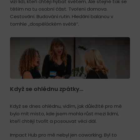
vizí lidí, kteří chtějí hýbat světem. Ale stejně tak se
těším na tu osobní část. Tvoření domova.
Cestování. Budování rutin. Hledání balancu v
tomhle „dospěláckém světě“.
Když se ohlédnu zpátky…
Když se dnes ohlédnu, vidím, jak důležité pro mě
bylo mít místo, kde jsem mohla růst mezi lidmi,
kteří chtějí tvořit a posouvat věci dál.
Impact Hub pro mě nebyl jen coworking. Byl to