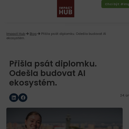
Chci být #i
Impact Hub
Blog
Přišla psát diplomku. Odešla budovat AI
ekosystém.
Přišla psát diplomku.
Odešla budovat AI
ekosystém.
24. ú