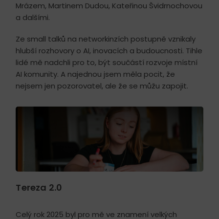
Mrázem, Martinem Dudou, Kateřinou Švidrnochovou
a dalšími.
Ze small talků na networkinzích postupně vznikaly
hlubší rozhovory o AI, inovacích a budoucnosti. Tihle
lidé mě nadchli pro to, být součástí rozvoje místní
AI komunity. A najednou jsem měla pocit, že
nejsem jen pozorovatel, ale že se můžu zapojit.
Tereza 2.0
Celý rok 2025 byl pro mě ve znamení velkých