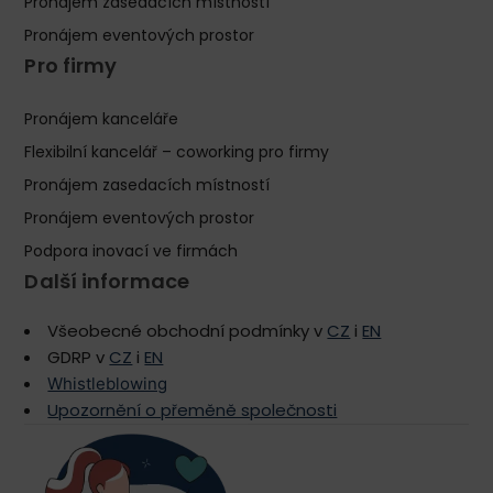
Pronájem zasedacích místností
Pronájem eventových prostor
Pro firmy
Pronájem kanceláře
Flexibilní kancelář – coworking pro firmy
Pronájem zasedacích místností
Pronájem eventových prostor
Podpora inovací ve firmách
Další informace
Všeobecné obchodní podmínky v
CZ
i
EN
GDRP v
CZ
i
EN
Whistleblowing
Upozornění o přeměně společnosti