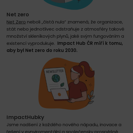
Net zero
Net Zero
neboli „čistá nula“ znamená, že organizace,
stát nebo jednotlivec odstraňuje z atmosféry takové
množství skleníkových plynů, jaké svým fungováním a
existencí vyprodukuje.
Impact Hub ČR míří k tomu,
aby byl Net zero do roku 2030.
ImpactHubky
Jsme nadšení z každého nového nápadu, inovace a
řešení v evnviromentální a společensky prospěšné