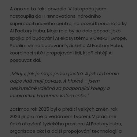
A ono se to fakt povedlo. V listopadu jsem
nastoupila do IT4Innovations, národního
superpočítačového centra, na pozici Koordinátorky
AI Factory Hubu. Moje role by se dala popsat jako
spojka při budování AI ekosystému v Česku i Evropě.
Podílím se na budování fyzického AI Factory Hubu,
koordinaci sítě i propojování lidí, kteří chtějí AI
posouvat dál.
„
Miluju, jak je moje práce pestrá. A jak dokonale
odpovídá mojí povaze. A hlavně – jsem
neskutečně vděčná za podporující kolegy a
inspirativní komunitu kolem sebe.“
Zatímco rok 2025 byl o přežití velkých změn, rok
2026 je pro mě o vědomém tvoření. V práci mě
čeká otevření fyzického prostoru AI Factory Hubu,
organizace akcí a další propojování technologií a