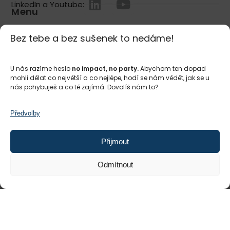
LinkedIn a Youtube:
Menu
Homepage
Bez tebe a bez sušenek to nedáme!
O Impact Hubu
Služby
U nás razíme heslo
no impact, no party.
Abychom ten dopad
mohli dělat co největší a co nejlépe, hodí se nám vědět, jak se u
#impactmakers
nás pohybuješ a co tě zajímá. Dovolíš nám to?
Kalendář akcí
Blog a příběhy
Předvolby
Slovník pojmů
Přijmout
Pracuj u nás
Impact Hub ve světě
Odmítnout
Pro jednotlivce
Coworking
Komunita #impactmakers
Podpora podnikavosti v začátcích