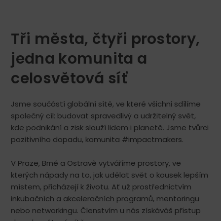
Tři města, čtyři prostory,
jedna komunita a
celosvětová síť
Jsme součástí globální sítě, ve které všichni sdílíme
společný cíl: budovat spravedlivý a udržitelný svět,
kde podnikání a zisk slouží lidem i planetě. Jsme tvůrci
pozitivního dopadu, komunita #impactmakers.
V Praze, Brně a Ostravě vytváříme prostory, ve
kterých nápady na to, jak udělat svět o kousek lepším
místem, přicházejí k životu. Ať už prostřednictvím
inkubačních a akceleračních programů, mentoringu
nebo networkingu. Členstvím u nás získáváš přístup