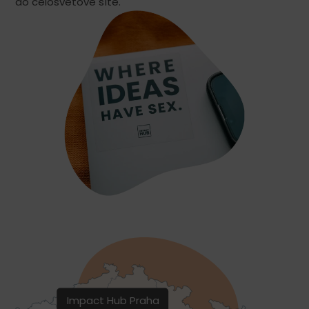
do celosvětové sítě.
Impact Hub Praha