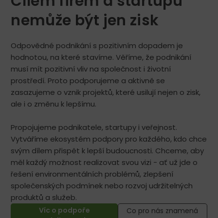
Cílem firem a startupů
nemůže být jen zisk
Odpovědné podnikání s pozitivním dopadem je
hodnotou, na které stavíme. Věříme, že podnikání
musí mít pozitivní vliv na společnost i životní
prostředí. Proto podporujeme a aktivně se
zasazujeme o vznik projektů, které usilují nejen o zisk,
ale i o změnu k lepšímu.
Propojujeme podnikatele, startupy i veřejnost.
Vytváříme ekosystém podpory pro každého, kdo chce
svým dílem přispět k lepší budoucnosti. Chceme, aby
měl každý možnost realizovat svou vizi - ať už jde o
řešení environmentálních problémů, zlepšení
společenských podmínek nebo rozvoj udržitelných
produktů a služeb.
Víc o podpoře
Co pro nás znamená