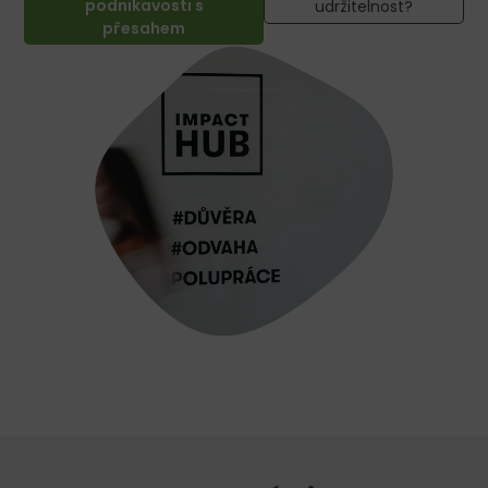
podnikavosti s
udržitelnost?
přesahem