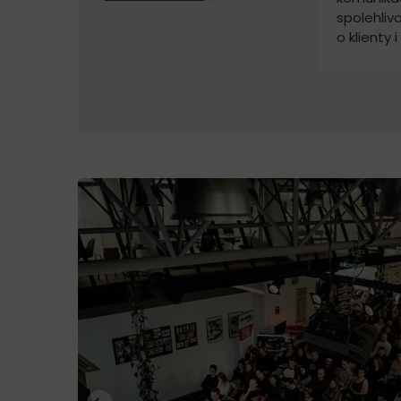
spolehliv
o klienty i
občerstve
klienti js
spokojeni.
za to!