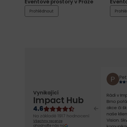
Eventové prostory v Praze
Evento
Prohlédnout
Prohl
Pet
Vynikající
Rádi v Im
Impact Hub
Brno poř
akce či šk
naše klie
Na základě 1917 hodnocení
Vision. Sk
Všechny recenze
ohodnoťte nás na
komunika