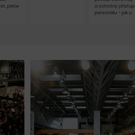
ost, péče
a ochotný přístup
personálu - jak u
ní. Naši
příprav, tak
ou vždy
během samotné
 Děkuji
akce. Prostory
jsou moc hezké,
ze všech
místností v
budově je vidět
na prezentaci,
takže bylo možné
být v obraze i
během přestávek
Také bylo možné
je kvalitně ozvučit
Pokud budeme
organizovat
nějakou další akci,
moc rádi se sem
vrátíme.