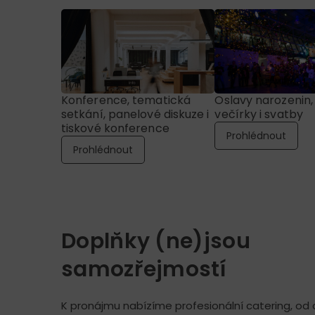
Konference, tematická
Oslavy narozenin,
setkání, panelové diskuze i
večírky i svatby
tiskové konference
Prohlédnout
Prohlédnout
Doplňky (ne)jsou
samozřejmostí
K pronájmu nabízíme profesionální catering, od