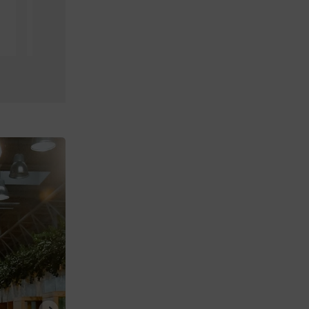
evropsky
a ochotný přístup,
významné akce,
domluva byla
které vyžadují
bezproblémová.
přesně to, co
Vyzdvihujeme
Impact Hub
technické
dokáže
vybavení prostor,
nabídnout.
bezbariérový
Bonusem je skvělá
přístup, skvělý
dostupnost, servis
catering. Moc
i personál.
pěkné a příjemné
prostředí. Určitě
doporučuji
.
.