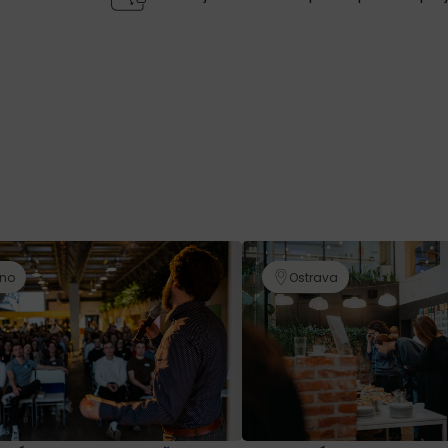
rno
Ostrava