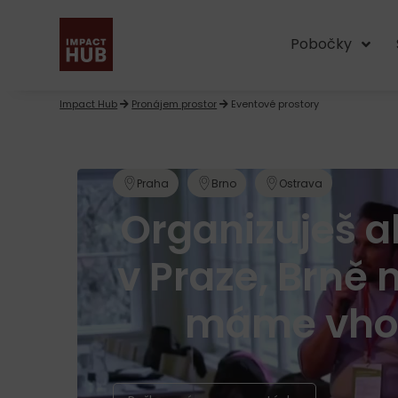
Pobočky
Impact Hub
Pronájem prostor
Eventové prostory
Praha
Brno
Ostrava
Organizuješ ak
v Praze, Brně
máme vhod