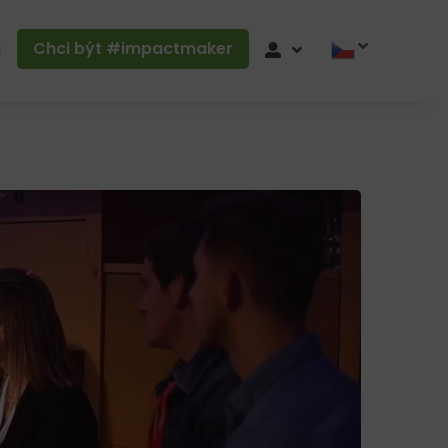
Chci být #impactmaker
g