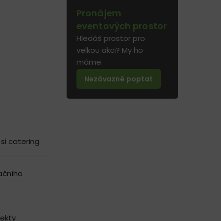
Pronájem
eventových prostor
Hledáš prostor pro
velkou akci? My ho
máme.
Nezávazně poptat
si catering
ačního
jekty