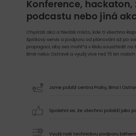
Konference, hackaton, 
podcastu nebo jiná ak
Chystáš akci a hledáš místo, kde ti všechno kla
špičkový servis a podporu od plánování až po s
propagaci, aby ses mohl*a v klidu soustředit na t
Brně nebo Ostravě a využij více než 15 let našich
Jsme poblíž centra Prahy, Brna i Ostra
Spolehni se, že všechno poběží jako p
Využij naši technickou podporu běhe