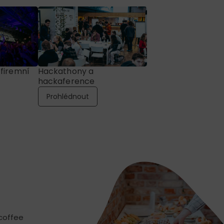
 firemní
Hackathony a
hackaference
Prohlédnout
 coffee