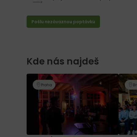
Pošlu nezávaznou poptávku
Kde nás najdeš
Praha
B