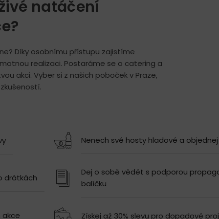
živé natáčení
ce?
pne? Díky osobnímu přístupu zajistíme
amotnou realizaci. Postaráme se o catering a
vou akci. Vyber si z našich poboček v Praze,
 zkušeností.
Nenech své hosty hladové a objednej 
vy
Dej o sobě vědět s podporou propag
o drátkách
balíčku
m akce
Získej až 30% slevu pro dopadové pro