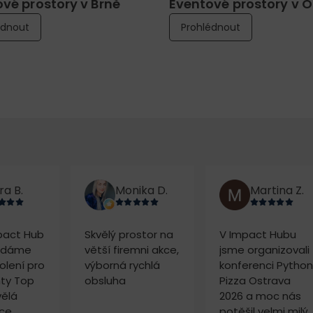
vé prostory v Brně
Eventové prostory v 
édnout
Prohlédnout
ra B.
Monika D.
Martina Z.
pact Hub
Skvělý prostor na
V Impact Hubu
ádáme
větší firemni akce,
jsme organizovali
olení pro
výborná rychlá
konferenci Python
nty Top
obsluha
Pizza Ostrava
vělá
2026 a moc nás
ce,
potěšil velmi milý