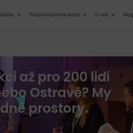
Služby
Podpora podnikavosti
O nás
Blo
ci až pro 200 lidí
 nebo Ostravě? My
né prostory.