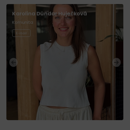
Karolina Dündar Huječková
Komunita
E-mail