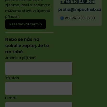
+ 420 728 685 201
zjistíme, jestli si sedíme a
praha@impacthub.cz
můžeme si být vzájemně
přínosní. ​
PO–PÁ, 8:30–16:00
Rezervovat termín
Nebo se nás na
cokoliv zeptej. Je to
na tobě.
Jméno a příjmení
Telefon
E-mail