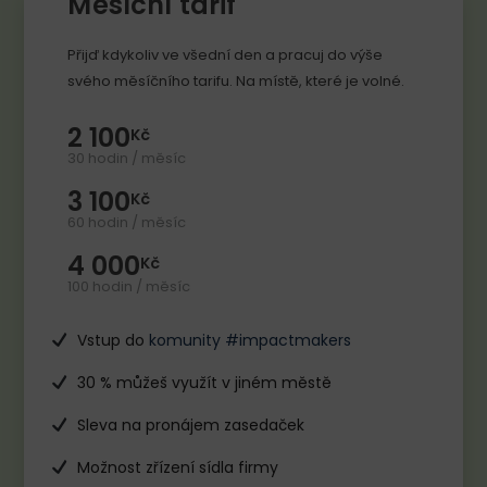
Měsíční tarif
Přijď kdykoliv ve všední den a pracuj do výše
svého měsíčního tarifu. Na místě, které je volné.
2 100
Kč
30 hodin / měsíc
3 100
Kč
60 hodin / měsíc
4 000
Kč
100 hodin / měsíc
Vstup do
komunity #impactmakers
30 % můžeš využít v jiném městě
Sleva na pronájem zasedaček
Možnost zřízení sídla firmy