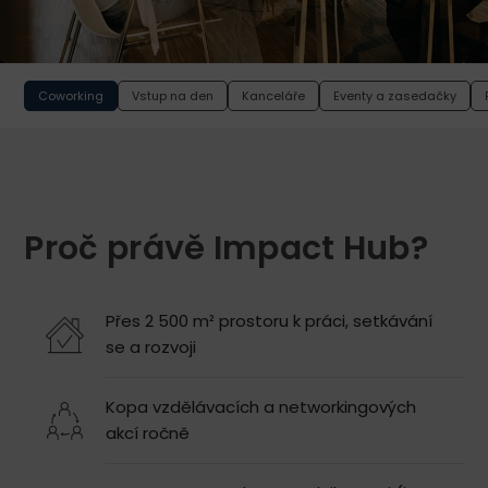
Coworking
Vstup na den
Kanceláře
Eventy a zasedačky
Proč právě Impact Hub?
Přes 2 500 m² prostoru k práci, setkávání
se a rozvoji
Kopa vzdělávacích a networkingových
akcí ročně