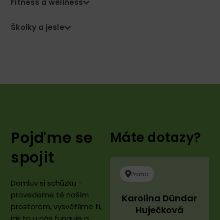
Fitness a wellness
Školky a jesle
Pojďme se
Máte dotazy?
spojit​
Praha
Domluv si schůzku -
provedeme tě naším
Karolina Dündar
prostorem, vysvětlíme ti,
Huječková
jak to u nás funguje a