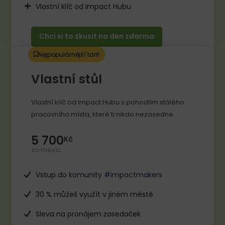
Vlastní klíč od Impact Hubu
Chci si to zkusit na den zdarma
Nejpopulárnější tarif
Vlastní stůl
Vlastní klíč od Impact Hubu s pohodlím stálého
pracovního místa, které ti nikdo nezasedne.​
5 700
Kč
za měsíc
Vstup do
komunity #impactmakers
30 % můžeš využít v jiném městě
Sleva na pronájem zasedaček