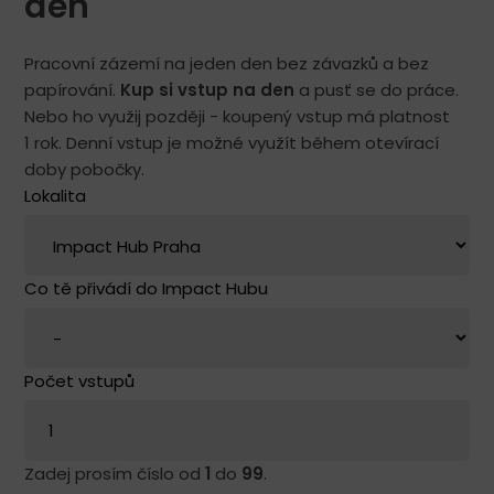
den
Pracovní zázemí na jeden den bez závazků a bez
papírování.
Kup si vstup na den
a pusť se do práce.
Nebo ho využij později - koupený vstup má platnost
1 rok. Denní vstup je možné využít během otevírací
doby pobočky.
Lokalita
Co tě přivádí do Impact Hubu
Počet vstupů
Zadej prosím číslo od
1
do
99
.