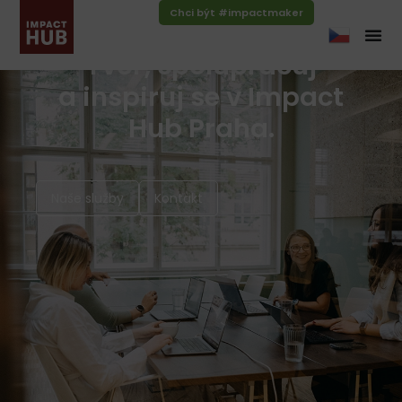
Chci být #impactmaker
Tvoř, spolupracuj
a inspiruj se v Impact
Hub Praha.
Naše služby
Kontakt