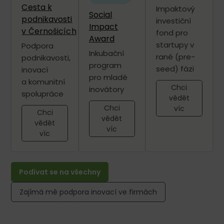
Cesta k
Impaktový
Social
podnikavosti
investiční
Impact
v Černošicích​
fond pro
Award
startupy v
Podpora
Inkubační
rané (pre-
podnikavosti,
program
seed) fázi
inovací
pro mladé
a komunitní
Chci
inovátory
spolupráce
vědět
Chci
víc
Chci
vědět
vědět
víc
víc
Podívat se na všechny
Zajímá mě podpora inovací ve firmách