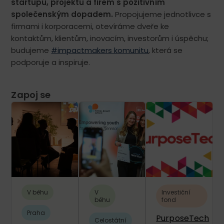
startupů, projektů a firem s pozitivním
společenským dopadem.
Propojujeme jednotlivce s
firmami i korporacemi, otevíráme dveře ke
kontaktům, klientům, inovacím, investorům i úspěchu;
budujeme
#impactmakers komunitu
, která se
podporuje a inspiruje.
Zapoj se
V běhu
V
Investiční
běhu
fond
Praha
PurposeTech
Celostátní