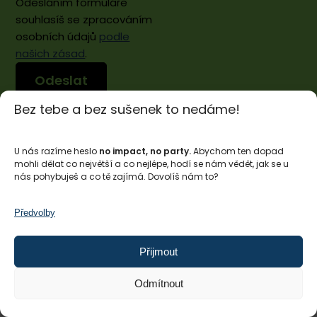
Odesláním formuláře
souhlasíš se zpracováním
osobních údajů
podle
našich zásad
.
Bez tebe a bez sušenek to nedáme!
U nás razíme heslo
no impact, no party.
Abychom ten dopad
mohli dělat co největší a co nejlépe, hodí se nám vědět, jak se u
nás pohybuješ a co tě zajímá. Dovolíš nám to?
Předvolby
Impact Hub Praha
Přijmout
PO–PÁ, 8:30–16:00
Členstvo má přístup dle svého tarifu.
Odmítnout
+420 775 201 067