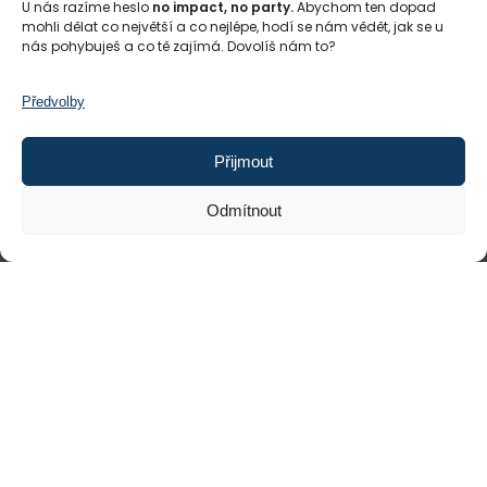
U nás razíme heslo
no impact, no party.
Abychom ten dopad
mohli dělat co největší a co nejlépe, hodí se nám vědět, jak se u
nás pohybuješ a co tě zajímá. Dovolíš nám to?
Předvolby
Přijmout
Odmítnout