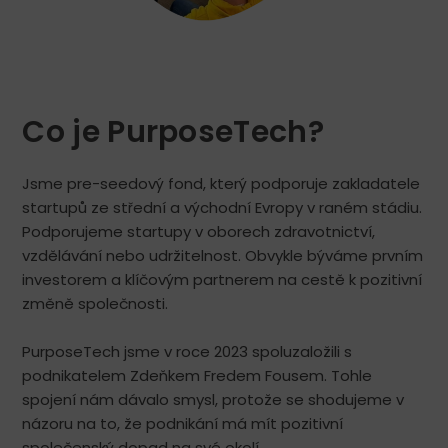
Co je PurposeTech?
Jsme pre-seedový fond, který podporuje zakladatele
startupů ze střední a východní Evropy v raném stádiu.
Podporujeme startupy v oborech zdravotnictví,
vzdělávání nebo udržitelnost. Obvykle býváme prvním
investorem a klíčovým partnerem na cestě k pozitivní
změně společnosti.
PurposeTech jsme v roce 2023 spoluzaložili s
podnikatelem Zdeňkem Fredem Fousem. Tohle
spojení nám dávalo smysl, protože se shodujeme v
názoru na to, že podnikání má mít pozitivní
společenský dopad na své okolí.