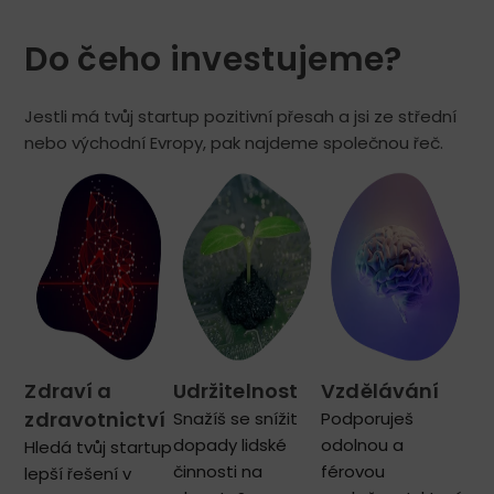
Do čeho investujeme? ​
Jestli má tvůj startup pozitivní přesah a jsi ze střední
nebo východní Evropy, pak najdeme společnou řeč.
Zdraví a
Udržitelnost
Vzdělávání
zdravotnictví
Snažíš se snížit
Podporuješ
dopady lidské
odolnou a
Hledá tvůj startup
činnosti na
férovou
lepší řešení v