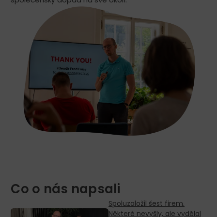
Co o nás napsali
Spoluzaložil šest firem.
Některé nevyšly, ale vydělal