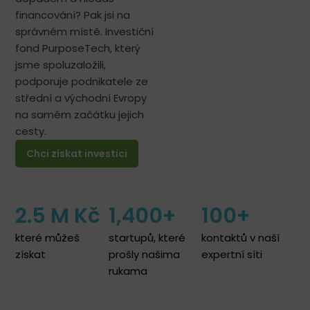
financování? Pak jsi na
správném místě. Investiční
fond PurposeTech, který
jsme spoluzaložili,
podporuje podnikatele ze
střední a východní Evropy
na samém začátku jejich
cesty.
Chci získat investici
2.5
 M Kč
1,400
+
100
+
které můžeš
startupů, které
kontaktů v naší
získat
prošly našima
expertní síti
rukama