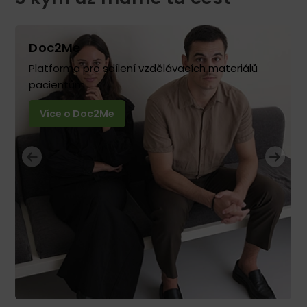
Doc2Me
Platforma pro sdílení vzdělávacích materiálů
pacientům
Více o Doc2Me