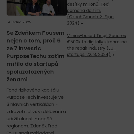
desítky milionů. Teď
pomáhá dalším.
(CzechCrunch, 3. října
4. ledna 2025
2024)
Se Zdeňkem Fousem
Vilnius-based Tingit Secures
nejen o tom, proč 6
€500k to digitally streamline
ze 7 investic
the repair industry (EU-
startups, 22. 8. 2024)
PurposeTechu zatím
mířilo do startupů
spoluzaložených
ženami
Fond rizikového kapitálu
PurposeTech investuje ve
3 hlavních vertikálách -
zdravotnictví, vzdělávání a
udržitelnost - napříč
regionem. Zdeněk Fred
Fous, spoluzakladatel