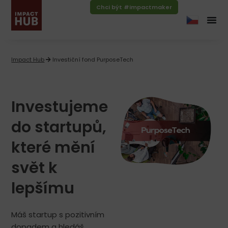
Chci být #impactmaker
Impact Hub
Investiční fond PurposeTech
Investujeme
do startupů,
které mění
svět k
lepšímu​
Máš startup s pozitivním
dopadem a hledáš