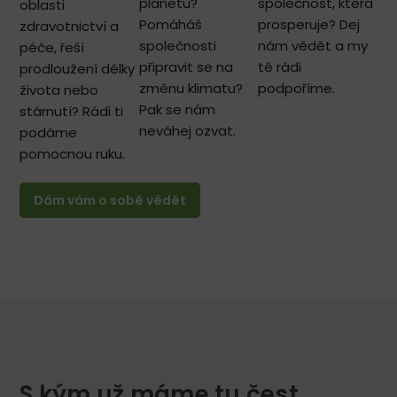
planetu?
společnost, která
oblasti
Pomáháš
prosperuje? Dej
zdravotnictví a
společnosti
nám vědět a my
péče, řeší
připravit se na
tě rádi
prodloužení délky
změnu klimatu?
podpoříme.
života nebo
Pak se nám
stárnutí? Rádi ti
neváhej ozvat.
podáme
pomocnou ruku.
Dám vám o sobě vědět
S kým už máme tu čest