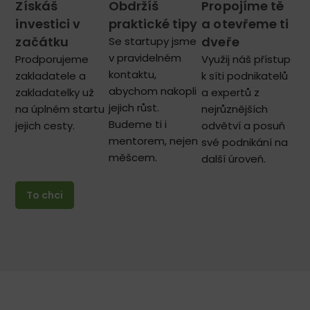
Získáš
Obdržíš
Propojíme tě
investici v
praktické tipy
a otevřeme ti
začátku
dveře
Se startupy jsme
v pravidelném
Prodporujeme
Využij náš přístup
kontaktu,
zakladatele a
k síti podnikatelů
abychom nakopli
zakladatelky už
a expertů z
jejich růst.
na úplném startu
nejrůznějších
Budeme ti i
jejich cesty.
odvětví a posuň
mentorem, nejen
své podnikání na
měšcem.
další úroveň.
To chci