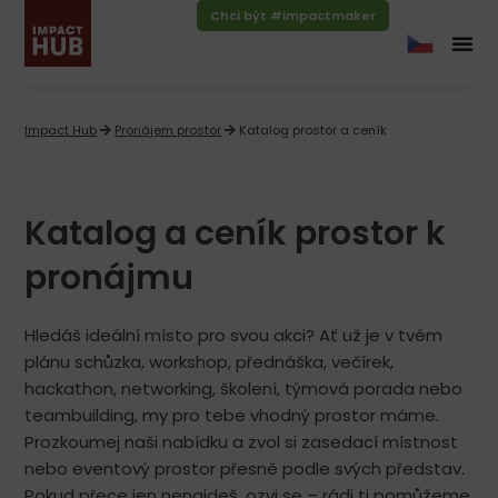
Chci být #impactmaker
Impact Hub
Pronájem prostor
Katalog prostor a ceník
Katalog a ceník prostor k
pronájmu​​
Hledáš ideální místo pro svou akci? Ať už je v tvém
plánu schůzka, workshop, přednáška, večírek,
hackathon, networking, školení, týmová porada nebo
teambuilding, my pro tebe vhodný prostor máme.
Prozkoumej naši nabídku a zvol si zasedací místnost
nebo eventový prostor přesně podle svých představ.
Pokud přece jen nenajdeš, ozvi se – rádi ti pomůžeme