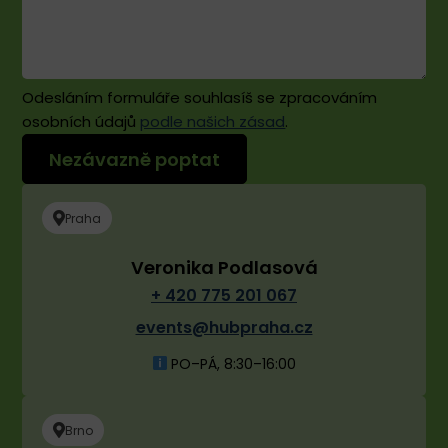
Pokud
budeme
organizovat
nějakou
další
Odesláním formuláře souhlasíš se zpracováním
akci,
osobních údajů
podle našich zásad
.
moc
rádi
se
sem
Praha
vrátíme.
Veronika Podlasová
+ 420 775 201 067
events@hubpraha.cz
PO–PÁ, 8:30–16:00
Brno