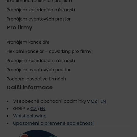
Akcelerace funkčních projektů
Pronájem zasedacích místností
Pronájem eventových prostor
Pro firmy
Pronájem kanceláře
Flexibilní kancelář – coworking pro firmy
Pronájem zasedacích místností
Pronájem eventových prostor
Podpora inovací ve firmách
Další informace
Všeobecné obchodní podmínky v
CZ
i
EN
GDRP v
CZ
i
EN
Whistleblowing
Upozornění o přeměně společnosti