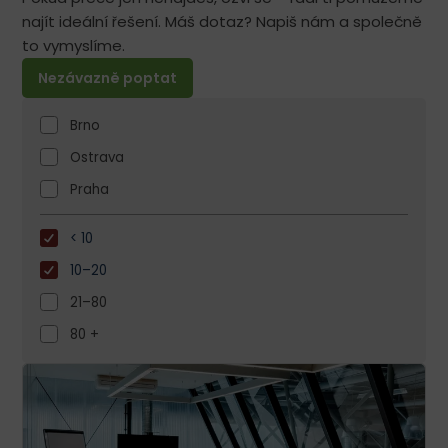
najít ideální řešení. Máš dotaz? Napiš nám a společně
to vymyslíme.
Nezávazně poptat
Brno
Ostrava
Praha
< 10
10–20
21–80
80 +