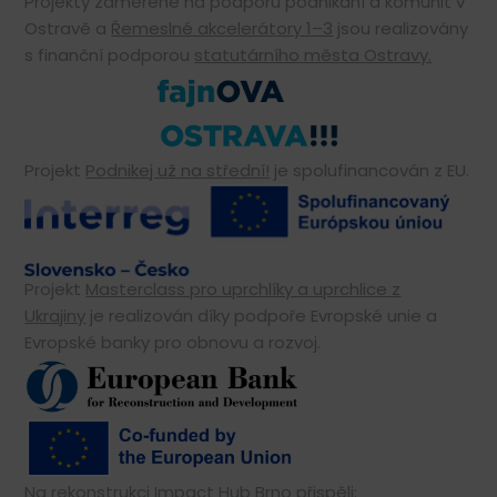
Projekty zaměřené na podporu podnikání a komunit v
Ostravě a
Řemeslné akcelerátory 1–3
jsou realizovány
s finanční podporou
statutárního města Ostravy.
Projekt
Podnikej už na střední!
je spolufinancován z EU.
Projekt
Masterclass pro uprchlíky a uprchlice z
Ukrajiny
je realizován díky podpoře Evropské unie a
Evropské banky pro obnovu a rozvoj.
Na rekonstrukci Impact Hub Brno přispěli: