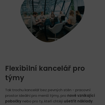
ochotný
počas
celého
dňa.
Keď
sme
zostali
hodinu
dlhšie,
žiaden
problém.
Odporúčame
pre
Flexibilní kancelář pro
firemné
eventy
týmy
a
offsity.
Tak trochu kancelář bez pevných stěn - pracovní
prostor ideální pro menší týmy, pro
nově vznikající
pobočky
nebo pro ty, kteří chtějí
ušetřit náklady
.