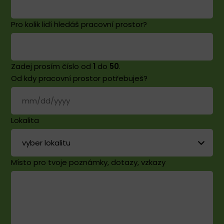
Pro kolik lidí hledáš pracovní prostor?
Zadej prosím číslo od
1
do
50
.
Od kdy pracovní prostor potřebuješ?
Lokalita
Místo pro tvoje poznámky, dotazy, vzkazy