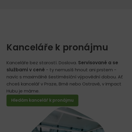
dve
Priestory
vstř
zasadačky
Sky
Mo
a v
room
jed
oboch
sú
dop
bolo
výborne
príjemne,
vybavené
čisto
-
Kanceláře k pronájmu
a
projektor,
ticho.
audio,
Rada
flipchart,
Kanceláře bez starostí. Doslova.
Servisované a se
sa
variabilné
službami v ceně
- ty nemusíš hnout ani prstem -
znovu
usporiadanie,
navíc s maximálně šestiměsíční výpovědní dobou. Ať
vrátim
všetko
chceš kancelář v Praze, Brně nebo Ostravě, v Impact
a s
fungovalo
Hubu je máme.
čistým
bez
Hledám kancelář k pronájmu
svedomím
problémov.
môžem
Personál
doporučiť
bol
ďalším
proaktívny
ľudom.
a