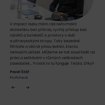
V Impact Hubu mám rád neformální
atmosféru bez příkras, rychlý přístup bez
výtahů a turniketů a prostory s duší
a ultravysokými stropy. Taky bezedné
filtrkafe a věčně plnou lednici, kterou
nemusím uklízet. Můžeme se tak soustředit na
práci a setkávání v různých velikostech
zasedaček... Prostě to tu funguje. Tečka. Díky!!
Pavel Štáf
Proficheck