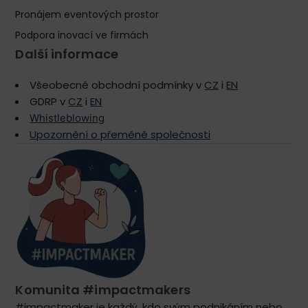
Pronájem eventových prostor
Podpora inovací ve firmách
Další informace
Všeobecné obchodní podmínky v
CZ
i
EN
GDRP v
CZ
i
EN
Whistleblowing
Upozornění o přeměně společnosti
Komunita #impactmakers
#impactmaker
je každý, kdo svým podnikáním nebo