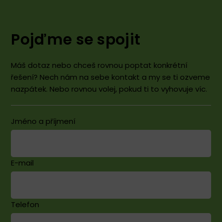
Pojďme se spojit
Máš dotaz nebo chceš rovnou poptat konkrétní
řešení? Nech nám na sebe kontakt a my se ti ozveme
nazpátek. Nebo rovnou volej, pokud ti to vyhovuje víc.
Jméno a příjmení
E-mail
Telefon