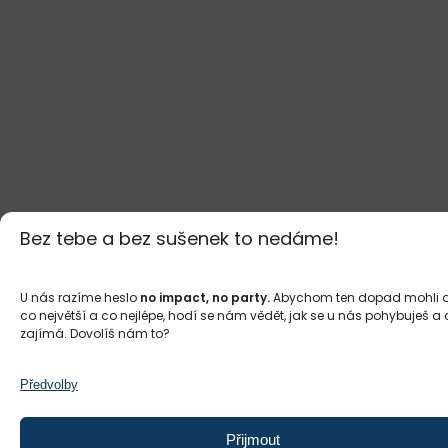
Bez tebe a bez sušenek to nedáme!
U nás razíme heslo
no impact, no party.
Abychom ten dopad mohli d
co největší a co nejlépe, hodí se nám vědět, jak se u nás pohybuješ a 
zajímá. Dovolíš nám to?
Předvolby
Přijmout