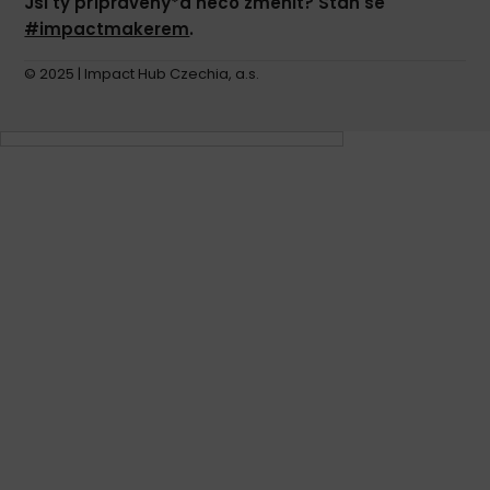
Jsi ty připravený*á něco změnit? Staň se
#impactmakerem
.
© 2025 | Impact Hub Czechia, a.s.