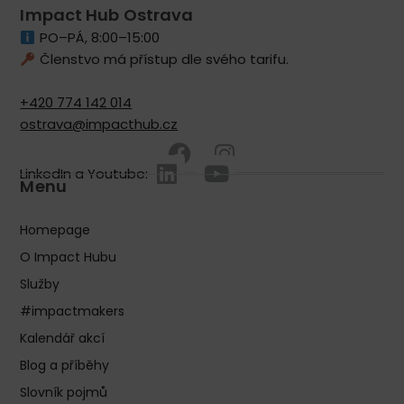
Impact Hub Ostrava
PO–PÁ, 8:00–15:00
Členstvo má přístup dle svého tarifu.
+420 774 142 014
ostrava@impacthub.cz
LinkedIn a Youtube:
Menu
Homepage
O Impact Hubu
Služby
#impactmakers
Kalendář akcí
Blog a příběhy
Slovník pojmů