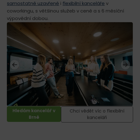
samostatné uzavřené
i
flexibilní kanceláře
v
coworkingu, s většinou služeb v ceně a s 6 měsíční
výpovědní dobou.
Hledám kancelář v
Chci vědět víc o flexibilní
Brně
kanceláři