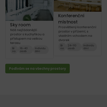
Konferenční
místnost
Sky room
Prosvětlený konferenční
Náš nejžádanější
prostor v přízemí, s
prostor s kuchyňkou a
vlastním vchodem na
přístupem na velkou
dvorek.
terasu.
Br
24-110
Individu
Br
16-40
Individu
no
osob
ální
no
osob
ální
Podívám se na všechny prostory