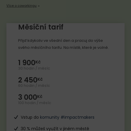
Více o coworkingu
Měsíční tarif
Přijď kdykoliv ve všední den a pracuj do výše
svého měsíčního tarifu. Na místě, které je volné.
1 900
Kč
30 hodin / měsíc
2 450
Kč
60 hodin / měsíc
3 000
Kč
100 hodin / měsíc
Vstup do
komunity #impactmakers
30 % můžeš využít v jiném městě