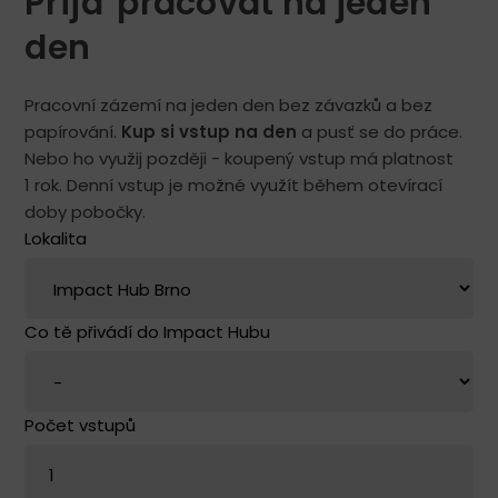
Přijď pracovat na jeden
den
Pracovní zázemí na jeden den bez závazků a bez
papírování.
Kup si vstup na den
a pusť se do práce.
Nebo ho využij později - koupený vstup má platnost
1 rok. Denní vstup je možné využít během otevírací
doby pobočky.
Lokalita
Co tě přivádí do Impact Hubu
Počet vstupů