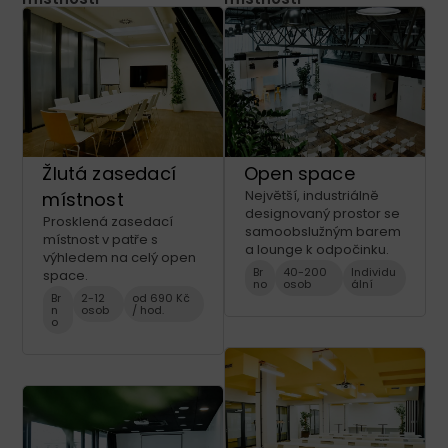
Žlutá zasedací
Open space
Největší, industriálně
místnost
designovaný prostor se
Prosklená zasedací
samoobslužným barem
místnost v patře s
a lounge k odpočinku.
výhledem na celý open
Br
40-200
Individu
space.
no
osob
ální
Br
2-12
od 690 Kč
n
osob
/ hod.
o