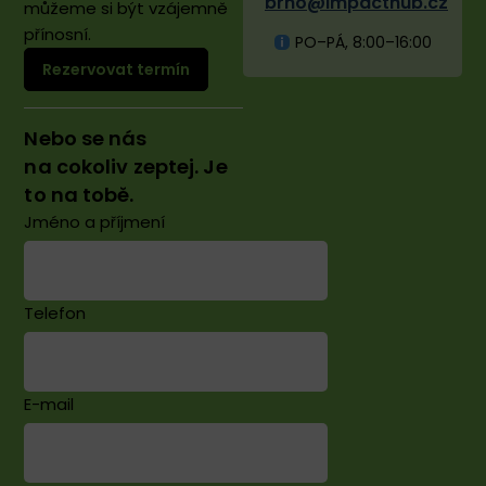
brno@impacthub.cz
můžeme si být vzájemně
přínosní.
PO–PÁ, 8:00–16:00
Rezervovat termín
Nebo se nás
na cokoliv zeptej. Je
to na tobě.
Jméno a příjmení
Telefon
E-mail