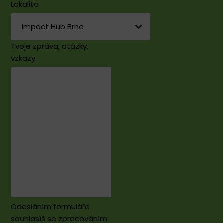
Lokalita
Tvoje zpráva, otázky,
vzkazy
Odesláním formuláře
souhlasíš se zpracováním