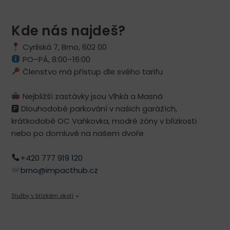
Kde nás najdeš?
Cyrilská 7, Brno, 602 00
PO–PÁ, 8:00–16:00
Členstvo má přístup dle svého tarifu
Nejbližší zastávky jsou Vlhká a Masná
🅿 ️Dlouhodobé parkování v našich garážích,
krátkodobě OC Vaňkovka, modré zóny v blízkosti
nebo po domluvě na našem dvoře
+420 777 919 120
brno@impacthub.cz
Služby v blízkém okolí