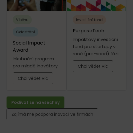
V běhu
Investiční fond
PurposeTech
Celostátní
Impaktový investiční
Social Impact
fond pro startupy v
Award
rané (pre-seed) fázi
Inkubační program
pro mladé inovátory
Chci vědět víc
Chci vědět víc
Podívat se na všechny
Zajímá mě podpora inovací ve firmách