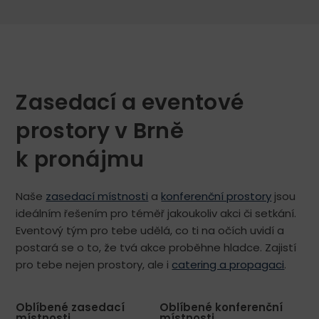
Zasedací a eventové
prostory v Brně
k pronájmu
Naše
zasedací místnosti
a
konferenční prostory
jsou
ideálním řešením pro téměř jakoukoliv akci či setkání.
Eventový tým pro tebe udělá, co ti na očích uvidí a
postará se o to, že tvá akce proběhne hladce. Zajistí
pro tebe nejen prostory, ale i
catering a propagaci
.
Oblíbené zasedací
Oblíbené konferenční
místnosti
místnosti