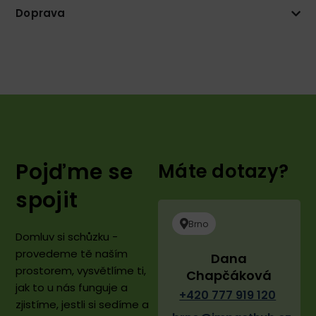
Doprava
Pojďme se
Máte dotazy?
spojit
Brno
Domluv si schůzku -
provedeme tě naším
Dana
prostorem, vysvětlíme ti,
Chapčáková
jak to u nás funguje a
+420 777 919 120
zjistíme, jestli si sedíme a