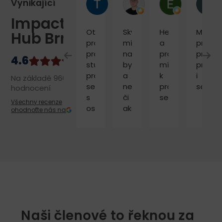
Tereza H.
Tomáš M.
Eva Marie 
Vynikající
Impact
Otevřený
Skvělé
Hezké
Modern
Hub Brno
prostor
místo
a
prosto
pro
na
profi
pro
studium,
byznys
místo
práci
práci,
a
k
i
Na základě 960
setkání
networking
práci
setkáv
hodnocení
s
či
setkávání.
Všechny recenze
ostatními.
akce
ohodnoťte nás na
Naši členové to řeknou za