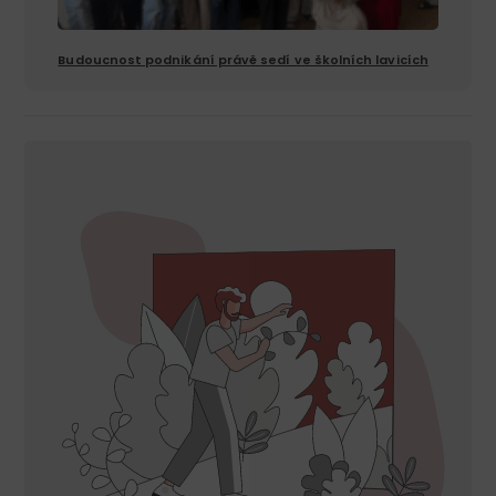
Budoucnost podnikání právě sedí ve školních lavicích