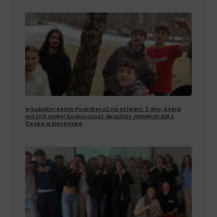
Inkubační kemp Podnikej už na střední: 2 dny, které
možná změní budoucnost dvacítky mladých lidí z
Česka a Slovenska