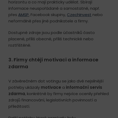
horizontu a co mají prakticky udělat. Sbírají
informace neuspořádaně a samostatně, např.
přes
AMSP
, Facebook skupiny,
CzechInvest
nebo
neformálně přes jiné podnikatele a firmy.
Dostupné zdroje jsou podle účastníků často
placené, příliš obecné, příliš technické nebo
roztříštěné.
3. Firmy chtějí motivaci a informace
zdarma
V závěrečném dot votingu se jako dvě nejsilnější
potřeby ukázaly
motivace
a
informační servis
zdarma
, konkrétně by firmy nejvíce ocenily přehled
zdrojů financování, legislativních povinností a
příležitostí.
Další potřeby, které zaznívaly, byly: