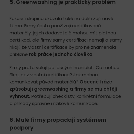
5. Greenwashing je praktický problém
Fokusní skupina ukázala také na další zajímavé
téma. Firmy často používají certifikované
materiály, jejich dodavatelé mohou mít platnou
certfikaci, ale firmy samy certifikaci nemají a samy
říkají, že vlastní certifikace by pro ně znamenala
přibližně
rok práce jednoho člověka
.
Firmy proto volají po jasných hranicích. Co mohou
říkat bez vlastní certifikace? Jak mohou
komunikovat původ materiálů?
Obecné fráze
způsobují greenwashing a firmy se mu chtějí
vyhnout.
Potřebují checklisty, konkrétní formulace
a příklady správné i rizikové komunikace.
6. Malé firmy propadají systémem
podpory