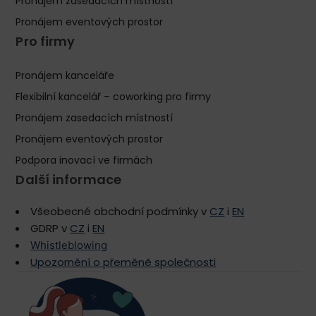
Pronájem zasedacích místností
Pronájem eventových prostor
Pro firmy
Pronájem kanceláře
Flexibilní kancelář – coworking pro firmy
Pronájem zasedacích místností
Pronájem eventových prostor
Podpora inovací ve firmách
Další informace
Všeobecné obchodní podmínky v
CZ
i
EN
GDRP v
CZ
i
EN
Whistleblowing
Upozornění o přeměně společnosti