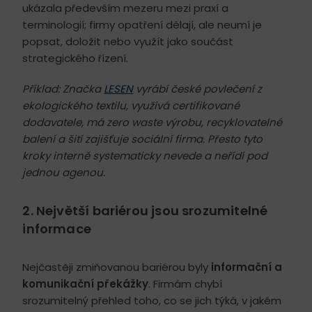
ukázala především mezeru mezi praxí a
terminologií; firmy opatření dělají, ale neumí je
popsat, doložit nebo využít jako součást
strategického řízení.
Příklad: Značka
LESEN
vyrábí české povlečení z
ekologického textilu, využívá certifikované
dodavatele, má zero waste výrobu, recyklovatelné
balení a šití zajišťuje sociální firma. Přesto tyto
kroky interně systematicky nevede a neřídí pod
jednou agenou.
2. Největší bariérou jsou srozumitelné
informace
Nejčastěji zmiňovanou bariérou byly
informační a
komunikační překážky
. Firmám chybí
srozumitelný přehled toho, co se jich týká, v jakém