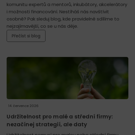
a s
fungovalo
komunitu expertů a mentorů, inkubátory, akcelerátory
čistým
bez
i možnosti financování. Nestíháš nás navštívit
svedomím
problémov.
osobně? Pak sleduj blog, kde pravidelně sdílíme to
môžem
Personál
nejzajímavější, co se u nás děje.
doporučiť
bol
ďalším
proaktívny
Přečíst si blog
ľudom.
a
ochotný
počas
celého
dňa.
Keď
sme
zostali
hodinu
dlhšie,
14. července 2026
žiaden
problém.
Udržitelnost pro malé a střední firmy:
Odporúčame
nezačínej strategií, ale daty
pre
Udržitelnost nemusí pro malou nebo střední firmu