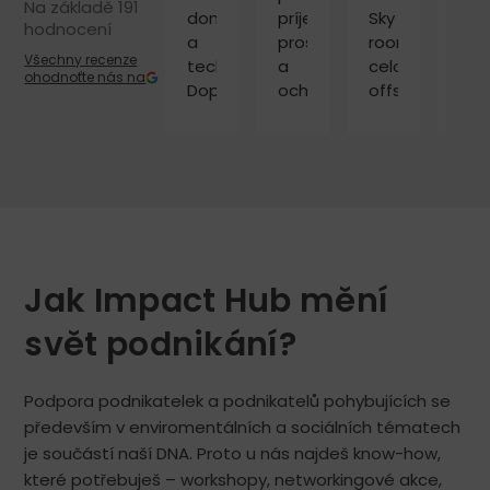
Na základě 1917
domluva
príjemné
Sky
Vel
hodnocení
a
prostredie
room,
vst
Všechny recenze
technika.
a
celodenný
per
ohodnoťte nás na
Doporučuji
ochotný
offsite
kte
personál.
pre
se
Využili
20
sna
sme
ľudí.
vyjí
dve
Priestory
vstř
zasadačky
Sky
Mo
a v
room
jed
oboch
sú
dop
bolo
výborne
Jak Impact Hub mění
príjemne,
vybavené
čisto
-
svět podnikání?
a
projektor,
ticho.
audio,
Podpora podnikatelek a podnikatelů pohybujících se
Rada
flipchart,
především v enviromentálních a sociálních tématech
sa
variabilné
znovu
usporiadanie,
je součástí naší DNA. Proto u nás najdeš know-how,
vrátim
všetko
které potřebuješ – workshopy, networkingové akce,