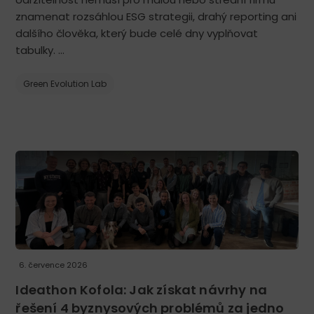
firemné
eventy
znamenat rozsáhlou ESG strategii, drahý reporting ani
a
dalšího člověka, který bude celé dny vyplňovat
offsity.
tabulky. …
Green Evolution Lab
6. července 2026
Ideathon Kofola: Jak získat návrhy na
řešení 4 byznysových problémů za jedno