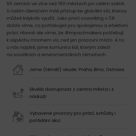
65 zemích ve více než 160 městech po celém světě.
S naším členstvím máš přístup ke globální síti, kterou
můžeš kdykoliv využít. Jako první coworking v ČR
dobře víme, co potřebuješ pro spokojenou a efektivní
práci. Hlavně ale víme, že #impactmakers potřebují
k úspěchu mnohem víc, než jen pracovní místo. A to
u nás najdeš; jsme komunita lidí, kterým záleží
na sociálních a enviromentálních tématech.
Jsme (téměř) všude: Praha, Brno, Ostrava
Skvělá dostupnost z centra města i z
nádraží
Vybavené prostory pro práci, schůzky i
pořádání akcí