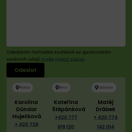
Odesláním formuláře souhlasíš se zpracováním
osobních údajů
podle našich zásad
.
Praha
Brno
Ostrava
Karolina
Kateřina
Matěj
Dündar
Štěpánková
Drábek
Huječková
+420 777
+ 420 774
+ 420 728
919 120
142 014