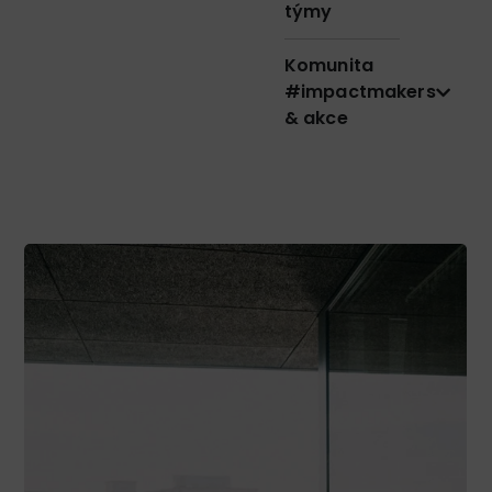
týmy
Komunita
#impactmakers
& akce