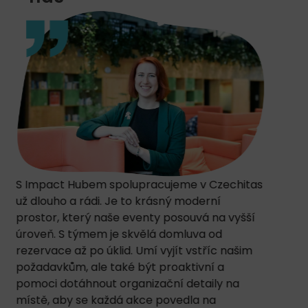
Přátelská a podporující komunita jsou
hlavním důvodem, proč je Impact Hub můj
love brand už přes 4 roky. Ať už začínáš
podnikat, jsi na trhu roky, nebo tě prostě jen
nudí homeoffice, Impact Hub ti poskytne
skvělý a bezpečný přístav pro tvou práci.
Boris Vanka