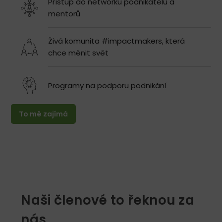
Přístup do networku podnikatelů a
mentorů
Živá komunita #impactmakers, která
chce měnit svět
Programy na podporu podnikání
To mě zajímá
Naši členové to řeknou za
nás