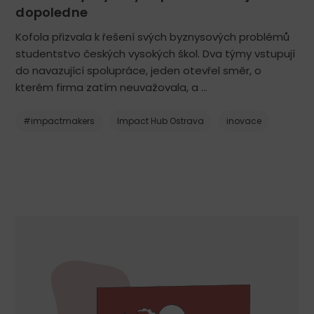
dopoledne
Kofola přizvala k řešení svých byznysových problémů
studentstvo českých vysokých škol. Dva týmy vstupují
do navazující spolupráce, jeden otevřel směr, o
kterém firma zatím neuvažovala, a …
#impactmakers
Impact Hub Ostrava
inovace