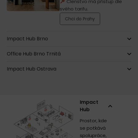
Členstvo má přístup dle
svého tarifu.
Chci do Prahy
Impact Hub Brno
Office Hub Brno Trnitá
Impact Hub Ostrava
Impact
Hub
Prostor, kde
se potkává
spolupráce,