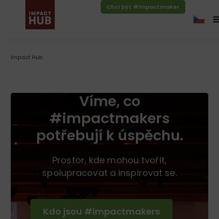
Chci být #impactmaker
Impact Hub
Víme, co
#impactmakers
potřebují k úspěchu.
Prostor, kde mohou tvořit,
spolupracovat a inspirovat se.
Kdo jsou #impactmakers