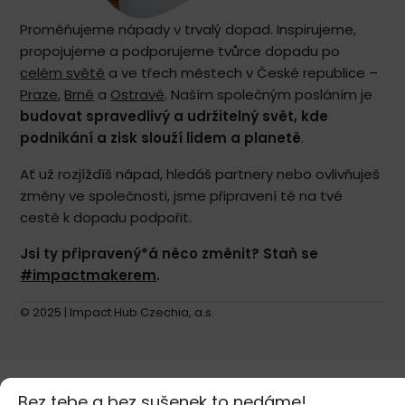
Proměňujeme nápady v trvalý dopad. Inspirujeme,
propojujeme a podporujeme tvůrce dopadu po
celém světě
a ve třech městech v České republice –
Praze
,
Brně
a
Ostravě
. Naším společným posláním je
budovat spravedlivý a udržitelný svět, kde
podnikání a zisk slouží lidem a planetě
.
Ať už rozjíždíš nápad, hledáš partnery nebo ovlivňuješ
změny ve společnosti, jsme připravení tě na tvé
cestě k dopadu podpořit.
Jsi ty připravený*á něco změnit? Staň se
#impactmakerem
.
© 2025 | Impact Hub Czechia, a.s.
Bez tebe a bez sušenek to nedáme!