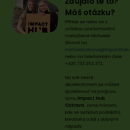
Zaujalo tě to?
Máš otázku?
Přihlas se nebo se s
otázkou ozvi komunitní
manažerce Michaele
Slívové na
michaela.slivova@impacthub.
nebo na telefonnním čísle
+420 733 253 372.
Na své cestě
akcelerátorem se můžeš
spolehnout na podporu
týmu
Impact Hub
Ostrava
. Jsme místem,
kde se setkává podnikání,
kreativita a lidi s dobrými
nápady.