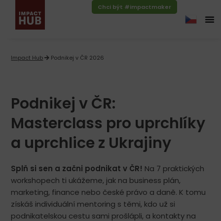
Chci být #impactmaker
Impact Hub
Podnikej v ČR 2026
Podnikej v ČR:
Masterclass pro uprchlíky
a uprchlice z Ukrajiny
Splň si sen a začni podnikat v ČR!
Na 7 praktických
workshopech ti ukážeme, jak na business plán,
marketing, finance nebo české právo a daně. K tomu
získáš individuální mentoring s těmi, kdo už si
podnikatelskou cestu sami prošlápli, a kontakty na