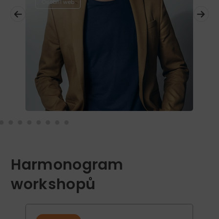
Osobní web
O
Harmonogram
workshopů