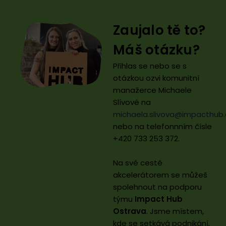
Zaujalo tě to?
Máš otázku?
Přihlas se nebo se s
otázkou ozvi komunitní
manažerce Michaele
Slívové na
michaela.slivova@impacthub.
nebo na telefonnním čísle
+420 733 253 372.
Na své cestě
akcelerátorem se můžeš
spolehnout na podporu
týmu
Impact Hub
Ostrava
. Jsme místem,
kde se setkává podnikání,