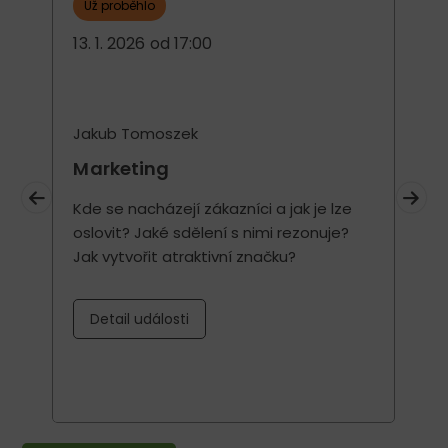
Už proběhlo
U
13. 1. 2026 od 17:00​
20.
Jakub Tomoszek
Ja
Marketing
Fi
Kde se nacházejí zákazníci a jak je lze
Zn
j
oslovit? Jaké sdělení s nimi rezonuje?
— 
Jak vytvořit atraktivní značku?
sp
Detail události