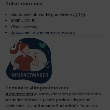
Další informace
Všeobecné obchodní podmínky v
CZ
i
EN
GDRP v
CZ
i
EN
Whistleblowing
Upozornění o přeměně společnosti
Komunita #impactmakers
#impactmaker
je každý, kdo svým podnikáním nebo
každodenní činností přináší pozitivní dopad na
společnost, životní prostředí nebo lokální komunitu.