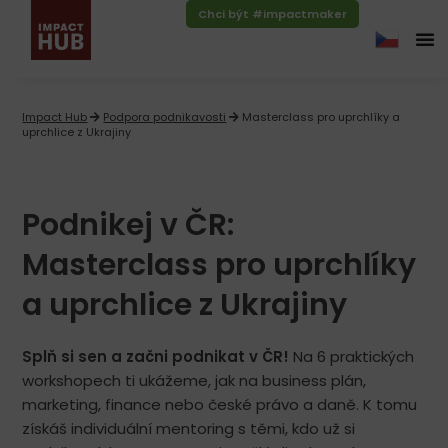
Chci být #impactmaker
Impact Hub
Podpora podnikavosti
Masterclass pro uprchlíky a
uprchlice z Ukrajiny
Podnikej v ČR:
Masterclass pro uprchlíky
a uprchlice z Ukrajiny
Splň si sen a začni podnikat v ČR!
Na 6 praktických
workshopech ti ukážeme, jak na business plán,
marketing, finance nebo české právo a daně. K tomu
získáš individuální mentoring s těmi, kdo už si