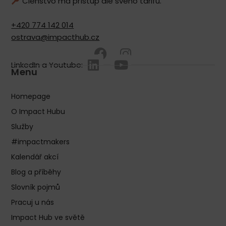
Členstvo má přístup dle svého tarifu.
+420 774 142 014
ostrava@impacthub.cz
LinkedIn a Youtube:
Menu
Homepage
O Impact Hubu
Služby
#impactmakers
Kalendář akcí
Blog a příběhy
Slovník pojmů
Pracuj u nás
Impact Hub ve světě