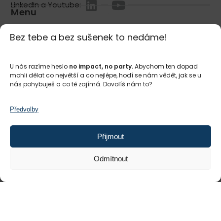
LinkedIn a Youtube:
Menu
Homepage
Bez tebe a bez sušenek to nedáme!
O Impact Hubu
Služby
U nás razíme heslo
no impact, no party.
Abychom ten dopad
mohli dělat co největší a co nejlépe, hodí se nám vědět, jak se u
#impactmakers
nás pohybuješ a co tě zajímá. Dovolíš nám to?
Kalendář akcí
Blog a příběhy
Předvolby
Slovník pojmů
Přijmout
Pracuj u nás
Impact Hub ve světě
Odmítnout
Pro jednotlivce
Coworking
Komunita #impactmakers