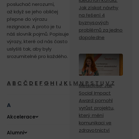
Ideathon Kofola:
posluchač nerozumí,
Jak získat návrhy
až když se jeho obličej
na řešení 4
přepne do výrazu
byznysových
rezignace. A proto je tu
problémů za jedno
náš slovník pojmů. Popisuje
dopoledne
výrazy, které od nás často
uslyšíš tak, aby byly
srozumitelné pro každého.
A
B
C
Č
D
E
F
G
H
I
J
K
L
M
N
P
S
T
U
V
Z
MedicRise: Jak
Social Impact
Award pomohl
A
vyrůst projektu,
který mění
Akcelerace
komunikaci ve
zdravotnictví
Alumni