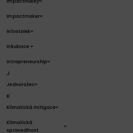
ImpactHubky
Impactmaker
Infostolek
Inkubace
Intrapreneurship
J
Jednorožec
K
Klimatická mitigace
Klimatická
spravedlnost