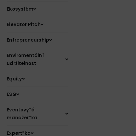
Ekosystém
Elevator Pitch
Entrepreneurship
Enviromentální
udržitelnost
Equity
ESG
Eventový*á
manažer*ka
Expert*ka