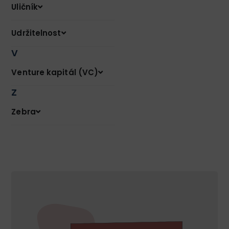
Uličník
Udržitelnost
V
Venture kapitál (VC)
Z
Zebra