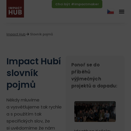
Chci být #impactmaker
Impact Hub
Slovník pojmů
Impact Hubí
Ponoř se do
slovník
příběhů
výjimečných
pojmů
projektů a dopadu:
Někdy mluvíme
a vysvětlujeme tak rychle
a s použitím tak
specifických slov, že
si uvědomíme že nám