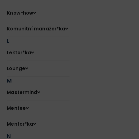
Know-how
Komunitní manažer*ka
L
Lektor*ka
Lounge
M
Mastermind
Mentee
Mentor*ka
N