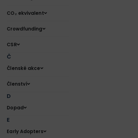
CO₂ ekvivalent
Crowdfunding
CSR
Č
Členské akce
Členství
D
Dopad
E
Early Adopters