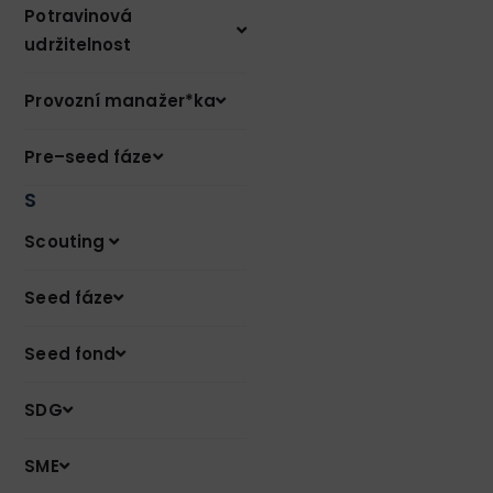
Potravinová
udržitelnost
Provozní manažer*ka
Pre–seed fáze
S
Scouting
Seed fáze
Seed fond
SDG
SME