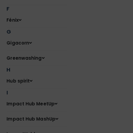
F
Fénix
G
Gigacorn
Greenwashing
H
Hub spirit
I
Impact Hub MeetUp
Impact Hub MashUp