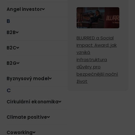
Angel investor
B
B2B
BLURRED a Social
Impact Award: jak
B2C
vzniká
infrastruktura
B2G
důvěry pro
bezpečnější noční
Byznysový model
život
C
Cirkulární ekonomika
Climate positive
Coworking