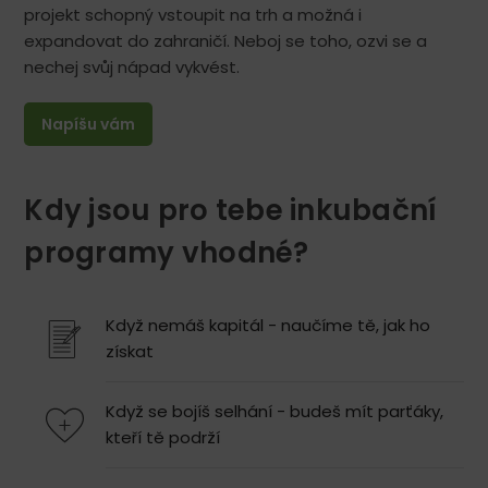
projekt schopný vstoupit na trh a možná i
expandovat do zahraničí. Neboj se toho, ozvi se a
nechej svůj nápad vykvést.
Napíšu vám
Kdy jsou pro tebe inkubační
programy vhodné?
Když nemáš kapitál - naučíme tě, jak ho
získat
Když se bojíš selhání - budeš mít parťáky,
kteří tě podrží