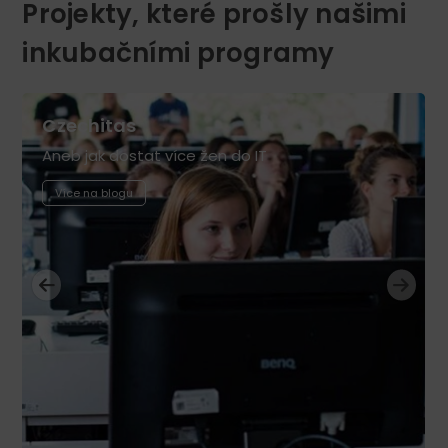
Projekty, které prošly našimi
inkubačními programy
Czechitas
Aneb jak dostat více žen do IT
Více na blogu