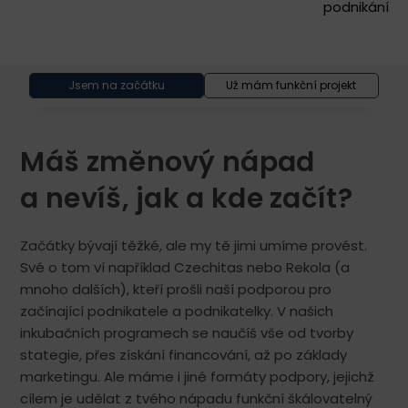
podnikání
Jsem na začátku
Už mám funkční projekt
Máš změnový nápad
a nevíš, jak a kde začít?
Začátky bývají těžké, ale my tě jimi umíme provést.
Své o tom ví například Czechitas nebo Rekola (a
mnoho dalších), kteří prošli naší podporou pro
začínající podnikatele a podnikatelky. V našich
inkubačních programech se naučíš vše od tvorby
stategie, přes získání financování, až po základy
marketingu. Ale máme i jiné formáty podpory, jejichž
cílem je udělat z tvého nápadu funkční škálovatelný