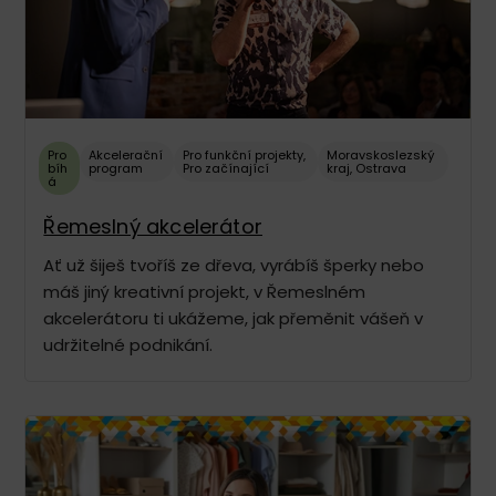
Pro
Akcelerační
Pro funkční projekty
,
Moravskoslezský
bíh
program
Pro začínající
kraj
,
Ostrava
á
Řemeslný akcelerátor
Ať už šiješ tvoříš ze dřeva, vyrábíš šperky nebo
máš jiný kreativní projekt, v Řemeslném
akcelerátoru ti ukážeme, jak přeměnit vášeň v
udržitelné podnikání.