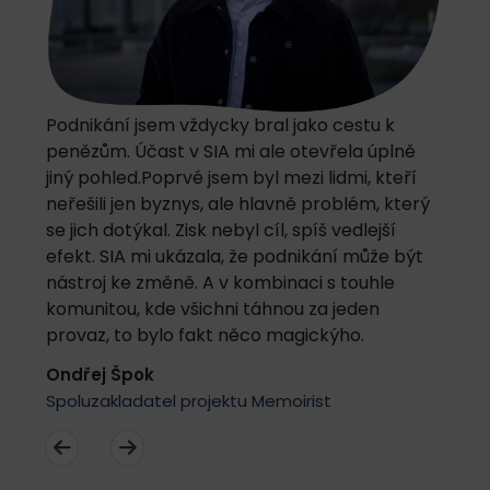
Podnikání jsem vždycky bral jako cestu k
penězům. Účast v SIA mi ale otevřela úplně
jiný pohled.Poprvé jsem byl mezi lidmi, kteří
neřešili jen byznys, ale hlavně problém, který
se jich dotýkal. Zisk nebyl cíl, spíš vedlejší
efekt. SIA mi ukázala, že podnikání může být
nástroj ke změně. A v kombinaci s touhle
komunitou, kde všichni táhnou za jeden
provaz, to bylo fakt něco magickýho.
Ondřej Špok
Spoluzakladatel projektu Memoirist