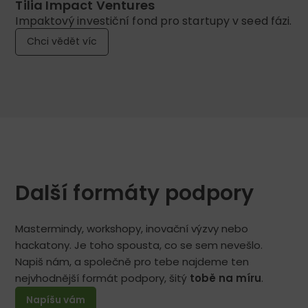
Tilia Impact Ventures
Impaktový investiční fond pro startupy v seed fázi.
Chci vědět víc
Další formáty podpory
Mastermindy, workshopy, inovační výzvy nebo
hackatony. Je toho spousta, co se sem nevešlo.
Napiš nám, a společně pro tebe najdeme ten
nejvhodnější formát podpory, šitý
tobě na míru
.
Napíšu vám