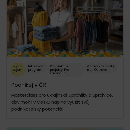
Připra
Inkubační
Pro funkční
Moravskoslezský
vujem
program
projekty
,
Pro
kraj
,
Ostrava
e
začínající
Podnikej v ČR
Masterclass pro ukrajinské uprchlíky a uprchlice,
aby mohli v Česku naplno využít svůj
podnikatelský potenciál.