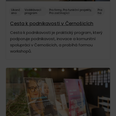
Ukonč
Vzdělávací
Pro firmy
,
Pro funkční projekty
,
Pra
eno
program
Pro začínající
ha
Cesta k podnikavosti v Černošicích
Cesta k podnikavosti je praktický program, který
podporuje podnikavost, inovace a komunitní
spolupráci v Černošicích, a probíhá formou
workshopů.