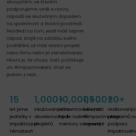
ekosystém, ve kterém
podporujeme vznik a rozvoj
nápadů se skutečným dopadem
na společnost a životní prostředí.
Nezáleží na tom, jestli máš teprve
nápad, stojíš na začátku svého
podnikání, už máš vlastní projekt
nebo firmu nebo jsi zaměstnanec.
Hlavní je, že chceš. Svět potřebuje
víc #impactmakers. Staň se
jedním z nich.
15
1,000
+
10,000
1,500
+
+
20
+
let jsme
inkubovaných a
odmentorovaných
lidí v naší
realizovaný
jedničky v
akcelerovaných
hodin našimi
#impactmakers
programů n
impaktových
projektů​
mentory a experty
komunitě
podporu
tématech
impaktovéh