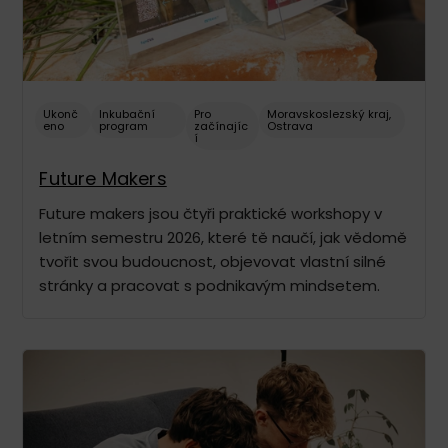
Ukonč
Inkubační
Pro
Moravskoslezský kraj
,
eno
program
začínajíc
Ostrava
í
Future Makers
Future makers jsou čtyři praktické workshopy v
letním semestru 2026, které tě naučí, jak vědomě
tvořit svou budoucnost, objevovat vlastní silné
stránky a pracovat s podnikavým mindsetem.