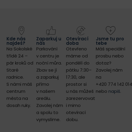
Kde nás
Zaparkuj u
Otevírací
Jsme tu pro
najdeš?
nás
doba
tebe
Na Sokolské
Parkování
Otevřeno
Máš speciální
třídě 24 –
v centru je
máme od
prosbu nebo
pár kroků od
noční můra.
pondělí do
dotaz?
Staré
Zbav se jí
pátku 7:30–
Zavolej nám
radnice.
a zaparkuj
17:30, ale
na
S námi máš
přímo
prostor si
+420 774 142 01
centrum
v našem
u nás můžeš
nebo
napiš
.
města na
areálu.
zarezervovat
dosah ruky.
Zavolej nám
i mimo
a spolu to
otevírací
vymyslíme.
dobu.