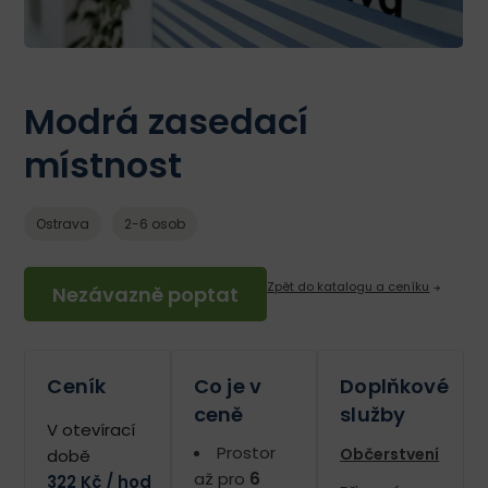
Modrá zasedací
místnost
Ostrava
2-6 osob
Zpět do katalogu a ceníku
Nezávazně poptat
Ceník
Co je v
Doplňkové
ceně
služby
V otevírací
Prostor
Občerstvení
době
až pro
6
322 Kč / hod