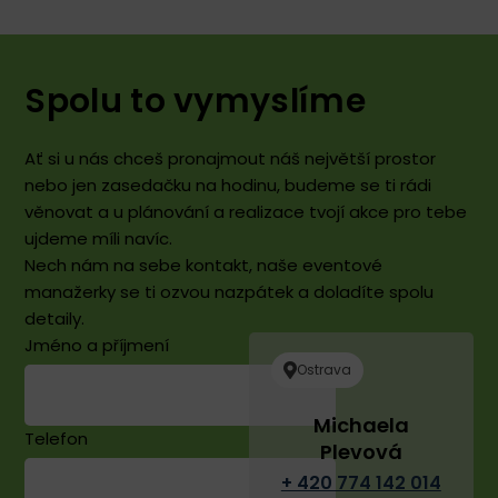
obsluha
zasedačky,
než
a
doporučuji!
Impac
tým,
Hub.
které
Hlavní
Spolu to vymyslíme
může
předno
být.
Super
Zajišťuji
tým,
Ať si u nás chceš pronajmout náš největší prostor
právě
hezké
nebo jen zasedačku na hodinu, budeme se ti rádi
tu
a
věnovat a u plánování a realizace tvojí akce pro tebe
unikátní
prosvě
ujdeme míli navíc.
uklidňující
prostor
Nech nám na sebe kontakt, naše eventové
a
bar
manažerky se ti ozvou nazpátek a doladíte spolu
přesto
a
detaily.
pracovní
akce,
Jméno a příjmení
atmosféru.
které
Ostrava
Rád
se
se
tady
Michaela
tady
pořádaj
Telefon
Plevová
vracím,
Navíc
pracuji,
jste
+ 420 774 142 014