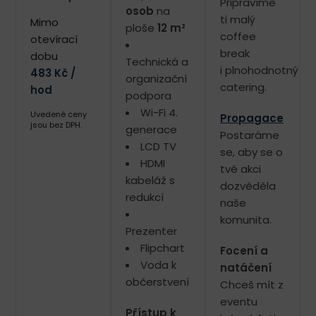
Připravíme
osob
na
ti malý
Mimo
ploše
12 m²
coffee
otevírací
break
dobu
Technická a
i plnohodnotný
483 Kč /
organizační
catering.
hod
podpora
Wi-Fi 4.
Uvedené ceny
Propagace
jsou bez DPH.
generace
Postaráme
LCD TV
se, aby se o
HDMI
tvé akci
kabeláž s
dozvěděla
redukcí
naše
komunita.
Prezenter
Flipchart
Focení a
Voda k
natáčení
občerstvení
Chceš mít z
eventu
Přístup k