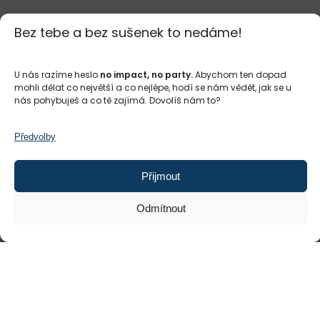
Bez tebe a bez sušenek to nedáme!
U nás razíme heslo
no impact, no party.
Abychom ten dopad
mohli dělat co největší a co nejlépe, hodí se nám vědět, jak se u
nás pohybuješ a co tě zajímá. Dovolíš nám to?
Předvolby
Přijmout
Odmítnout