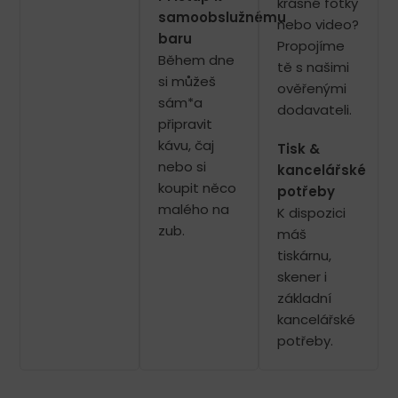
krásné fotky
samoobslužnému
nebo video?
baru
Propojíme
Během dne
tě s našimi
si můžeš
ověřenými
sám*a
dodavateli.
připravit
kávu, čaj
Tisk &
nebo si
kancelářské
koupit něco
potřeby
malého na
K dispozici
zub.
máš
tiskárnu,
skener i
základní
kancelářské
potřeby.