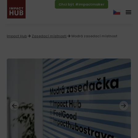
Chci být #impactmaker
Impact Hub
Zasedací místnosti
Modrá zasedací místnost