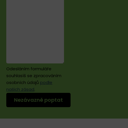
Ostravě
opravdu
hodně.
:-)
Odesláním formuláře
souhlasíš se zpracováním
osobních údajů
podle
našich zásad
.