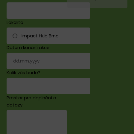
Lokalita
Datum konání akce
Kolik vás bude?
Prostor pro doplnění a
dotazy