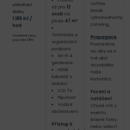
coffee
otevírací
až pro
12
break
dobu
osob
na
i plnohodnotný
1.185 Kč /
ploše
47 m²
catering.
hod
Technická a
Uvedené ceny
Propagace
jsou bez DPH.
organizační
Postaráme
podpora
se, aby se o
Wi-Fi 4.
tvé akci
generace
dozvěděla
HDMI
naše
kabeláž s
komunita.
redukcí
LCD TV
Focení a
Flipchart
natáčení
Voda k
Chceš mít z
občerstvení
eventu
krásné fotky
Přístup k
nebo video?