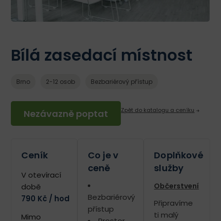
Bílá zasedací místnost
Brno
2-12 osob
Bezbariérový přístup
Zpět do katalogu a ceníku
Nezávazně poptat
Ceník
Co je v
Doplňkové
ceně
služby
V otevírací
Občerstvení
době
Bezbariérový
790 Kč / hod
Připravíme
přístup
ti malý
Mimo
Prostor