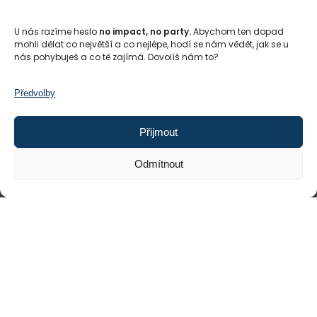
U nás razíme heslo
no impact, no party.
Abychom ten dopad
mohli dělat co největší a co nejlépe, hodí se nám vědět, jak se u
nás pohybuješ a co tě zajímá. Dovolíš nám to?
Předvolby
Přijmout
Odmítnout