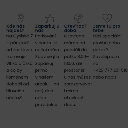
Kde nás
Zaparkuj u
Otevírací
Jsme tu pro
najdeš?
nás
doba
tebe
Na Cyrilské 7
Parkování
Otevřeno
Máš speciální
– pár kroků
v centru je
máme od
prosbu nebo
od zastávek
noční můra.
pondělí do
dotaz?
tramvaje
Zbav se jí a
pátku 8:00–
Zavolej nám
Vlhká a Úzká
zaparkuj
18:00, ale
na
a co by
přímo
prostor si
+420 777 201 518
kamenem
v našem
u nás můžeš
nebo
napiš.
dohodil od
areálu –
na
zarezervovat
Hlavního
celý den
i mimo
nádraží.
nebo
otevírací
pravidelně.
dobu.