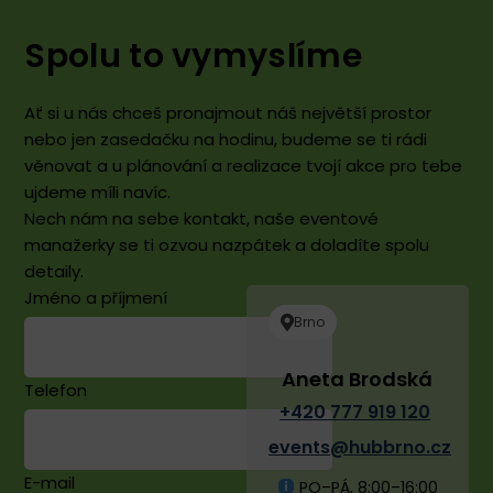
Spolu to vymyslíme
Ať si u nás chceš pronajmout náš největší prostor
nebo jen zasedačku na hodinu, budeme se ti rádi
věnovat a u plánování a realizace tvojí akce pro tebe
ujdeme míli navíc.
Nech nám na sebe kontakt, naše eventové
manažerky se ti ozvou nazpátek a doladíte spolu
detaily.
Jméno a příjmení
Brno
Aneta Brodská
Telefon
+420 777 919 120
events@hubbrno.cz
E-mail
PO–PÁ, 8:00–16:00