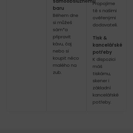
samoobslužnému
Propojíme
baru
tě s našimi
Během dne
ověřenými
si můžeš
dodavateli.
sám*a
připravit
Tisk &
kávu, čaj
kancelářské
nebo si
potřeby
koupit něco
K dispozici
malého na
máš
zub.
tiskárnu,
skener i
základní
kancelářské
potřeby.