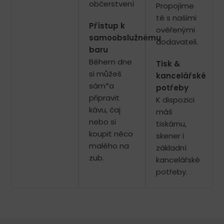
občerstvení
Propojíme
tě s našimi
Přístup k
ověřenými
samoobslužnému
dodavateli.
baru
Během dne
Tisk &
si můžeš
kancelářské
sám*a
potřeby
připravit
K dispozici
kávu, čaj
máš
nebo si
tiskárnu,
koupit něco
skener i
malého na
základní
zub.
kancelářské
potřeby.