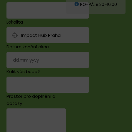
PO–PÁ, 8:30–16:00
Lokalita
Datum konání akce
Kolik vás bude?
Prostor pro doplnění a
dotazy