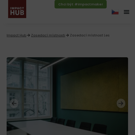
Chci být #impactmaker
Impact Hub
Zasedací místnosti
Zasedací místnost Les