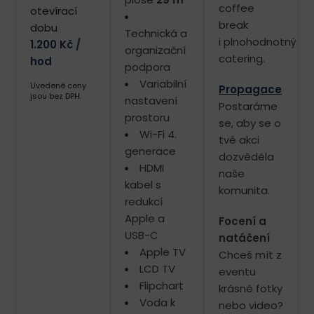
coffee
otevírací
break
dobu
Technická a
i plnohodnotný
1.200 Kč /
organizační
catering.
hod
podpora
Variabilní
Uvedené ceny
Propagace
jsou bez DPH.
nastavení
Postaráme
prostoru
se, aby se o
Wi-Fi 4.
tvé akci
generace
dozvěděla
HDMI
naše
kabel s
komunita.
redukcí
Apple a
Focení a
USB-C
natáčení
Apple TV
Chceš mít z
LCD TV
eventu
Flipchart
krásné fotky
Voda k
nebo video?