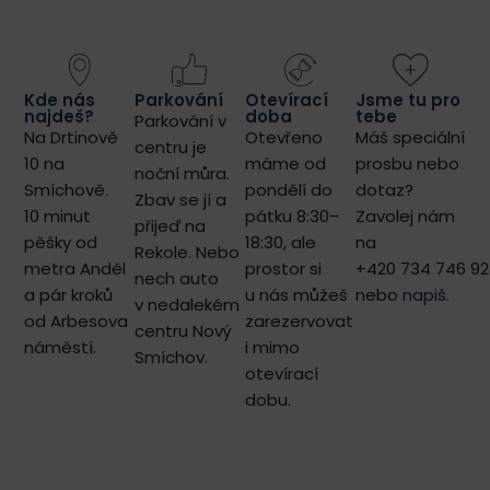
Kde nás
Parkování
Otevírací
Jsme tu pro
najdeš?
doba
tebe
Parkování v
Na Drtinově
Otevřeno
Máš speciální
centru je
10 na
máme od
prosbu nebo
noční můra.
Smíchově.
pondělí do
dotaz?
Zbav se jí a
10 minut
pátku 8:30–
Zavolej nám
přijeď na
pěšky od
18:30, ale
na
Rekole. Nebo
metra Anděl
prostor si
+420 734 746 92
nech auto
a pár kroků
u nás můžeš
nebo
napiš
.
v nedalekém
od Arbesova
zarezervovat
centru Nový
náměstí.
i mimo
Smíchov.
otevírací
dobu.