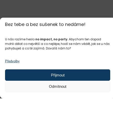
Bez tebe a bez sušenek to nedáme!
U nás razíme heslo
no impact, no party.
Abychom ten dopad
mohli dělat co největší a co nejlépe, hodí se nám vědět, jak se u nás
pohybuješ a co tě zajímá. Dovolíš nám to?
Předvolby
Přijmout
Odmítnout