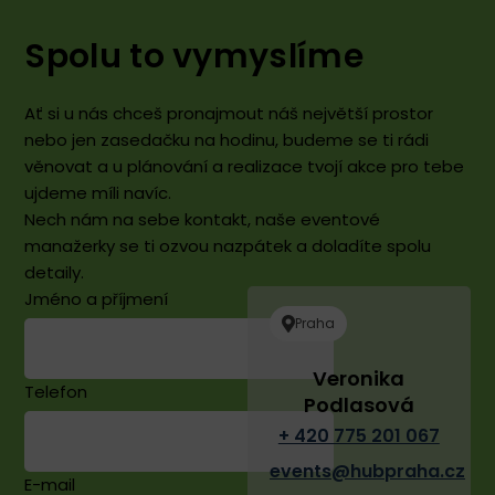
se
skvělým
Spolu to vymyslíme
personálem
jde
o
Ať si u nás chceš pronajmout náš největší prostor
jedno
nebo jen zasedačku na hodinu, budeme se ti rádi
z
věnovat a u plánování a realizace tvojí akce pro tebe
mých
ujdeme míli navíc.
nejoblíbenějších
Nech nám na sebe kontakt, naše eventové
míst
manažerky se ti ozvou nazpátek a doladíte spolu
v
detaily.
Praze.
Jméno a příjmení
Doporučuji!
Praha
:)
Veronika
Telefon
Podlasová
+ 420 775 201 067
events@hubpraha.cz
E-mail