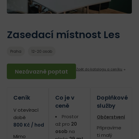
Zasedací místnost Les
Praha
12-20 osob
Zpět do katalogu a ceníku
Nezávazně poptat
Ceník
Co je v
Doplňkové
ceně
služby
V otevírací
Prostor
Občerstvení
době
až pro
20
800 Kč / hod
Připravíme
osob
na
ti malý
Mimo
ploše
29 m²