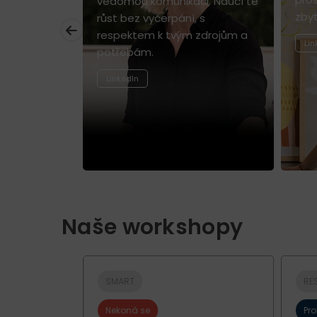
vědomou komunikaci. Naučí tě
zbyt
růst bez vyčerpání, s
respektem k tvým zdrojům a
Lin
potřebám.
LinkedIn
Naše workshopy
SMART
RE
Nekoná se
Pr