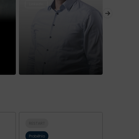
LinkedIn
LinkedIn
RESTART
SMART
Proběhlo
Nekoná se