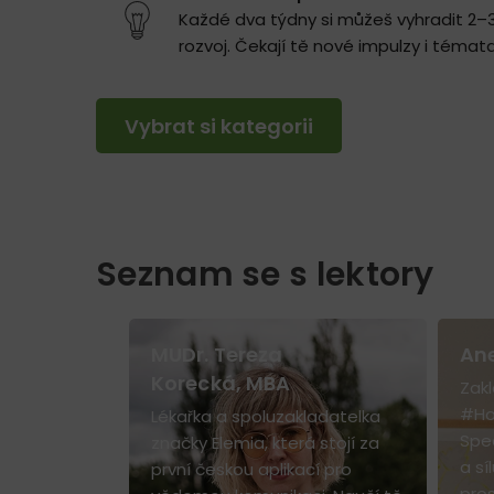
Každé dva týdny si můžeš vyhradit 2–3
rozvoj. Čekají tě nové impulzy i témata
Vybrat si kategorii
Seznam se s lektory
MUDr. Tereza
Ane
Korecká, MBA
torka
Zakl
aučí, jak
#Ho
Lékařka a spoluzakladatelka
nikání, které
Spec
značky Elemia, která stojí za
a sí
první českou aplikací pro
pros