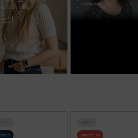
Osobní web
ečných triků.
kedIn
START
SMART
oběhlo
Nekoná se