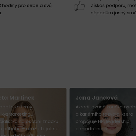
 hodiny pro sebe a svůj
Získáš podporu, moti
.
nápadům jasný směr
ta Martinek
Jana Jandová
adatelka firmy
Akreditovaná koučka osob
lkyzMarketingu.
a kariérního rozvoje, která
ialistka na osobní značku
propojuje HR, leadership
lu příběhu – ukáže ti, jak se
a mindfulness.
adit a být vidět bez