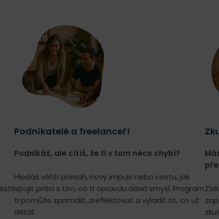
Podnikatelé a freelanceři
Zku
Podnikáš, ale cítíš, že ti v tom něco chybí?
Máš
pře
Hledáš větší přesah, nový impuls nebo cestu, jak
estli
spojit práci s tím, co ti opravdu dává smysl. Program
Zís
ti pomůže zpomalit, zreflektovat a vyladit to, co už
zap
děláš.
zku