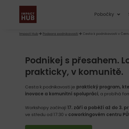
Pobočky
Impact Hub
Podpora podnikavosti
Cesta k podnikavosti v Čern
Podnikej s přesahem. L
prakticky, v komunitě.
Cesta k podnikavosti je
praktický program, kt
inovace a komunitní spolupráci
, a probíhá f
Workshopy začínají
17. září a poběží až do 3. p
ve středu od 17:30 v
coworkingovém centru PŮ