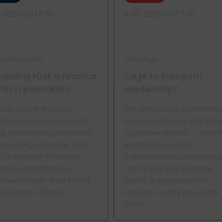
0. 2025 od 17:30
8. 10. 2025 od 17:30
eza Korecká
Ján Uriga
ásilný růst a hranice
Co je to inovační
ráci i podnikání
leadership?
 růst a podnikat bez
Lídr jako tvůrce podmínek 
ření, v souladu se svými
inovace. Nauč se vést jako
oji, emocemi a potřebami.
„gardener leader“ – vytvář
 si energii a balanc mezi
podmínky pro růst
í a životem. Praktická
a dlouhodobou udržitelnos
ení na mindfulness,
Jak fungují živé systémy
avení hranic a udržitelný
a proč je regenerativní
us práce i života.
inovace víc než jen „rychlý
výkon“.