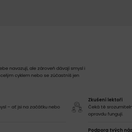
ebe navazují, ale zároveň dávají smysl i
š celým cyklem nebo se zúčastníš jen
Zkušení lektoři
mysl – ať jsi na začátku nebo
Čeká tě srozumitelné
opravdu fungují.
Podpora tvých ná