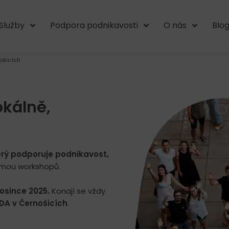
Služby
Podpora podnikavosti
O nás
Blo
ošicích
okálně,
erý podporuje podnikavost,
ormou workshopů.
rosince 2025.
Konají se vždy
DA v Černošicích
.