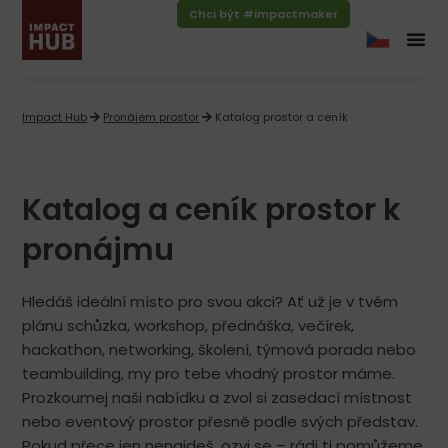
Chci být #impactmaker
Impact Hub
Pronájem prostor
Katalog prostor a ceník
Katalog a ceník prostor k
pronájmu​​
Hledáš ideální místo pro svou akci? Ať už je v tvém
plánu schůzka, workshop, přednáška, večírek,
hackathon, networking, školení, týmová porada nebo
teambuilding, my pro tebe vhodný prostor máme.
Prozkoumej naši nabídku a zvol si zasedací místnost
nebo eventový prostor přesně podle svých představ.
Pokud přece jen nenajdeš, ozvi se – rádi ti pomůžeme