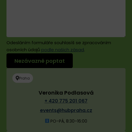
kvalitně
ozvučit.
Pokud
budeme
organizovat
nějakou
další
Odesláním formuláře souhlasíš se zpracováním
akci,
osobních údajů
podle našich zásad
.
moc
rádi
se
sem
Praha
vrátíme.
Veronika Podlasová
+ 420 775 201 067
events@hubpraha.cz
PO–PÁ, 8:30–16:00