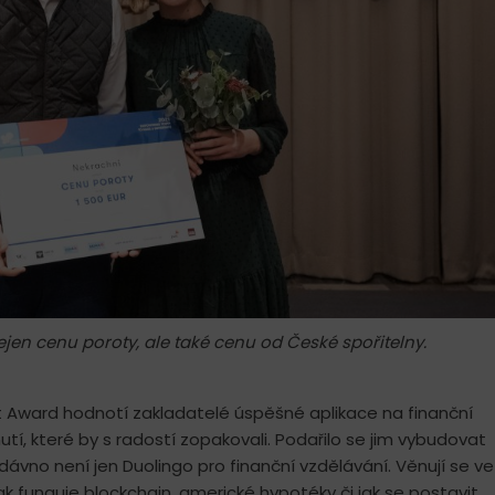
ejen cenu poroty, ale také cenu od České spořitelny.
 Award hodnotí zakladatelé úspěšné aplikace na finanční
í, které by s radostí zopakovali. Podařilo se jim vybudovat
ávno není jen Duolingo pro finanční vzdělávání. Věnují se ve
ak funguje blockchain, americké hypotéky či jak se postavit