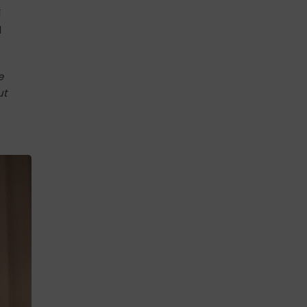
í
l
e
ut