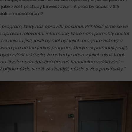
aké zvolit přístupy k investování. A proč by účast v SIA
ciálním inovátorům?
í program, který nás opravdu posunul. Přihlásili jsme se ve
e opravdu relevantní informace, které nám
pomohl
y dostat
si nejsou jistí, jestli by měl být jejich program ziskový a
Award pro ně ten jediný program, kterým si potřebují projít,
ch zvlášť vzkázala, že pokud je něco v jejich okolí trápí
ubou štvala nedostatečná úroveň finančního vzdělávání –
 přijde někdo starší, zkušenější, někdo s více prostředky.”