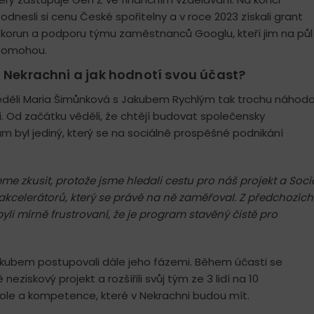
odnesli si cenu České spořitelny a v roce 2023 získali grant
ů korun a podporu týmu zaměstnanců Googlu, kteří jim na půl
 pomohou.
 Nekrachni a jak hodnotí svou účast?
ěděli Maria Šimůnková s Jakubem Rychlým tak trochu náhodo
i. Od začátku věděli, že chtějí budovat společensky
 byl jediný, který se na sociálně prospěšné podnikání
eme zkusit, protože jsme hledali cestu pro náš projekt a Soci
akcelerátorů, který se právě na ně zaměřoval. Z předchozích
i mírně frustrovaní, že je program stavěný čistě pro
akubem postupovali dále jeho fázemi. Během účasti se
neziskový projekt a rozšířili svůj tým ze 3 lidí na 10
é role a kompetence, které v Nekrachni budou mít.