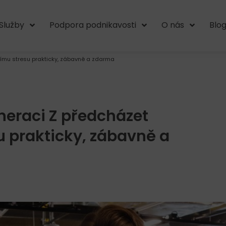
Služby
Podpora podnikavosti
O nás
Blo
nímu stresu prakticky, zábavně a zdarma
neraci Z předcházet
u prakticky, zábavně a