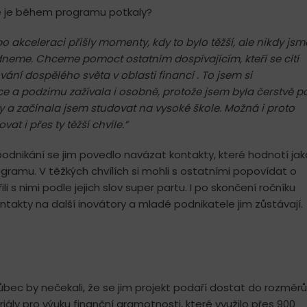
teré je během programu potkaly?
o akceleraci
přišly
momenty, kdy to bylo těžší, ale nikdy jsm
ládneme. Chceme pomoct ostatním dospívajícím, kteří se cítí
gování dospělého
světa
v oblasti financí . To jsem si
 podzimu zažívala i osobně, protože jsem byla čerstvě p
 a začínala jsem studovat na vysoké škole. Možná i proto
at i přes ty těžší chvíle.”
podnikání se jim povedlo navázat kontakty, které hodnotí jak
ramu. V těžkých chvílích si mohli s ostatními popovídat o
ili s nimi podle jejich slov super partu. I po skončení ročníku
ntakty na další inovátory a mladé podnikatele jim zůstávají.
ůbec by nečekali, že se jim projekt podaří dostat do rozměrů
eriály pro výuku finanční gramotnosti, které využilo přes 900