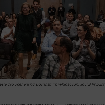
estě pro ocenění na slavnostním vyhlašování Social Impact
í se vydali s námi na cestu v roce 2021? Letošní ročník 2024 SIA