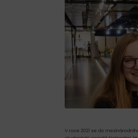
V roce 2021 se do mezinárodního
studentský projekt Nekrachni, k