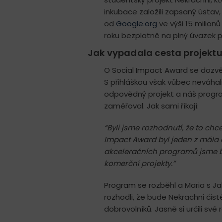
inkubace založili zapsaný ústav, 
od
Google.org
ve výši 15 milion
roku bezplatně na plný úvazek
Jak vypadala cesta projektu
O Social Impact Award se dozv
S přihláškou však vůbec neváhal
odpovědný projekt a náš program
zaměřoval. Jak sami říkají:
“Byli jsme rozhodnutí, že to chc
Impact Award byl jeden z mála 
akceleračních programů jsme byl
komerční projekty.”
Program se rozběhl a Maria s J
rozhodli, že bude Nekrachni čistě 
dobrovolníků. Jasně si určili sv