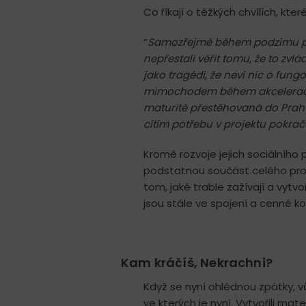
Co říkají o těžkých chvílích, k
“
Samozřejmě během podzimu p
nepřestali věřit tomu, že to zv
jako tragédi, že neví nic o fun
mimochodem během akcelerace a
maturitě přestěhovaná do Prahy
cítím potřebu v projektu pokračov
Kromě rozvoje jejich sociálního 
podstatnou součást celého prog
tom, jaké trable zažívají a vytvoř
jsou stále ve spojení a cenné ko
Kam kráčíš, Nekrachni?
Když se nyní ohlédnou zpátky, v
ve kterých je nyní. Vytvořili mat