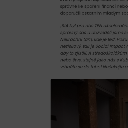
správně ke spoření financí nebo j
doporučili ostatním mladým so
„SIA byl pro nás TEN akceleračn
správný čas a dozvěděli jsme s
Nekrachni tam, kde je teď. Pokud 
neziskový, tak je Social Impact 
aby to zjistili.
A středoškolákům by
nebo štve, stejně jako nás s K
vrhněte se do toho!
Nečekejte až