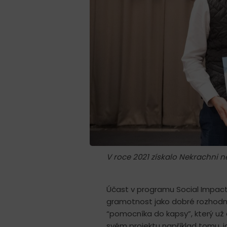
V roce 2021 získalo Nekrachni n
Účast v programu Social Impact
gramotnost jako dobré rozhodnut
“pomocníka do kapsy”, který už d
svém projektu například tomu, j