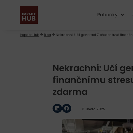
Pobočky
Impact Hub
Blog
Nekrachni: Učí generaci Z předcházet finanč
Nekrachni: Učí ge
finančnímu stres
zdarma
8. února 2025