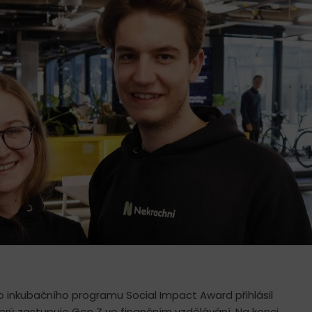
 inkubačního programu Social Impact Award přihlásil
terý zastupuje Gen Z ve finančním vzdělávání. Na konci