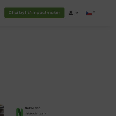
Chci být #impactmaker
g
Nekrachni
nekrachni.cz