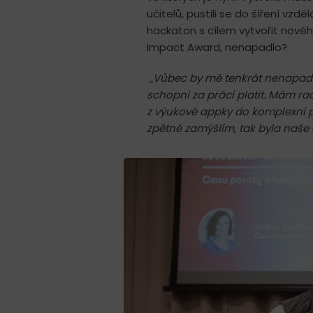
učitelů, pustili se do šíření vzd
hackaton s cílem vytvořit nového
Impact Award, nenapadlo?
„
Vůbec by mě tenkrát nenapadl
schopni za práci platit. Mám rad
z výukové appky do komplexní p
zpětně zamýšlím, tak byla naše 