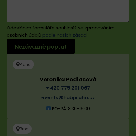
budeme
organizovat
nějakou
další
Odesláním formuláře souhlasíš se zpracováním
akci,
osobních údajů
podle našich zásad
.
moc
rádi
se
sem
Praha
vrátíme.
Veronika Podlasová
+ 420 775 201 067
events@hubpraha.cz
PO–PÁ, 8:30–16:00
Brno