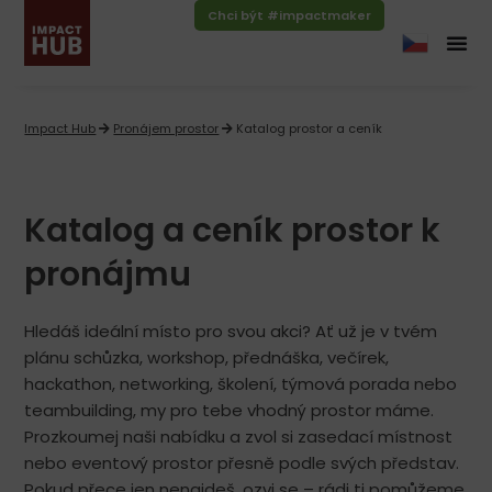
Chci být #impactmaker
Impact Hub
Pronájem prostor
Katalog prostor a ceník
Katalog a ceník prostor k
pronájmu​​
Hledáš ideální místo pro svou akci? Ať už je v tvém
plánu schůzka, workshop, přednáška, večírek,
hackathon, networking, školení, týmová porada nebo
teambuilding, my pro tebe vhodný prostor máme.
Prozkoumej naši nabídku a zvol si zasedací místnost
nebo eventový prostor přesně podle svých představ.
Pokud přece jen nenajdeš, ozvi se – rádi ti pomůžeme