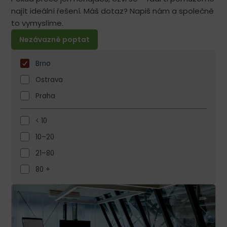
najít ideální řešení. Máš dotaz? Napiš nám a společně
to vymyslíme.
Nezávazně poptat
Brno
Ostrava
Praha
< 10
10–20
21–80
80 +