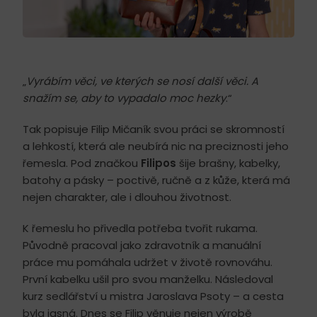
„
Vyrábím věci, ve kterých se nosí další věci. A
snažím se, aby to vypadalo moc hezky
.“
Tak popisuje Filip Mičaník svou práci se skromností
a lehkostí, která ale neubírá nic na preciznosti jeho
řemesla. Pod značkou
Filipos
šije brašny, kabelky,
batohy a pásky – poctivě, ručně a z kůže, která má
nejen charakter, ale i dlouhou životnost.
K řemeslu ho přivedla potřeba tvořit rukama.
Původně pracoval jako zdravotník a manuální
práce mu pomáhala udržet v životě rovnováhu.
První kabelku ušil pro svou manželku. Následoval
kurz sedlářství u mistra Jaroslava Psoty – a cesta
byla jasná. Dnes se Filip věnuje nejen výrobě