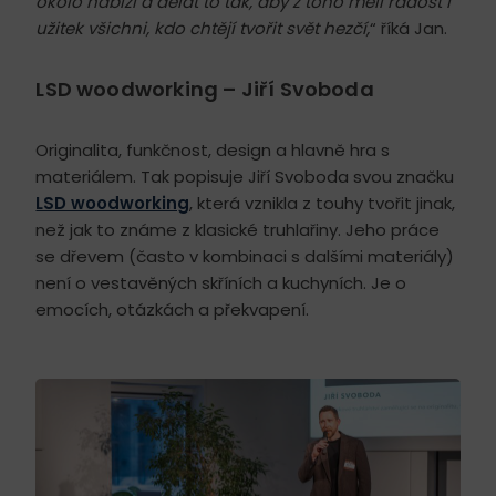
okolo nabízí a dělat to tak, aby z toho měli radost i
užitek všichni, kdo chtějí tvořit svět hezčí,
“ říká Jan.
LSD woodworking – Jiří Svoboda
Originalita, funkčnost, design a hlavně hra s
materiálem. Tak popisuje Jiří Svoboda svou značku
LSD woodworking
, která vznikla z touhy tvořit jinak,
než jak to známe z klasické truhlařiny. Jeho práce
se dřevem (často v kombinaci s dalšími materiály)
není o vestavěných skříních a kuchyních. Je o
emocích, otázkách a překvapení.