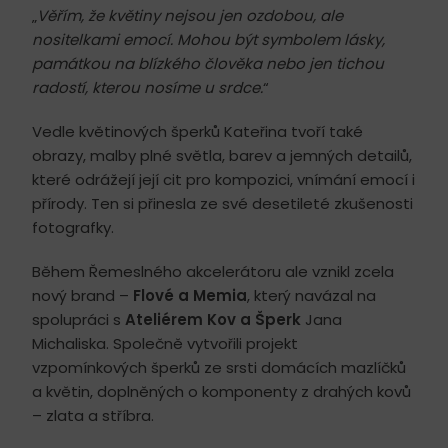
„
Věřím, že květiny nejsou jen ozdobou, ale
nositelkami emocí. Mohou být symbolem lásky,
památkou na blízkého člověka nebo jen tichou
radostí, kterou nosíme u srdce.
“
Vedle květinových šperků Kateřina tvoří také
obrazy, malby plné světla, barev a jemných detailů,
které odrážejí její cit pro kompozici, vnímání emocí i
přírody. Ten si přinesla ze své desetileté zkušenosti
fotografky.
Během Řemeslného akcelerátoru ale vznikl zcela
nový brand –
Flové a Memia
, který navázal na
spolupráci s
Ateliérem Kov a Šperk
Jana
Michaliska. Společně vytvořili projekt
vzpomínkových šperků ze srsti domácích mazlíčků
a květin, doplněných o komponenty z drahých kovů
– zlata a stříbra.