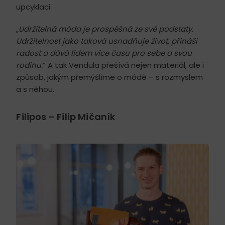
upcyklaci.
„
Udržitelná móda je prospěšná ze své podstaty.
Udržitelnost jako taková usnadňuje život, přináší
radost a dává lidem více času pro sebe a svou
rodinu.
“ A tak Vendula přešívá nejen materiál, ale i
způsob, jakým přemýšlíme o módě – s rozmyslem
a s něhou.
Filipos – Filip Mičaník