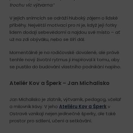
trochu víc výtvarna.
“
V jejích snímcích se odráží hluboký zájem o lidské
příběhy. Největší motivací pro ni je, když její fotky
lidem dodají sebevědomí a najdou své místo – ať
už na zdi obýváku, nebo se šíří dál.
Momentálně je na rodičovské dovolené, ale právě
tenhle nový životní rytmus ji inspiroval k tomu, aby
se pustila do budování vlastního podnikání naplno.
Ateliér Kov a Šperk – Jan Michalisko
Jan Michalisko je zlatník, výtvarník, pedagog, včelař
a milovník kávy. V jeho
Ateliéru Kov a Šperk
v
Ostravě vznikají nejen jedinečné šperky, ale také
prostor pro sdílení, učení a setkávání.