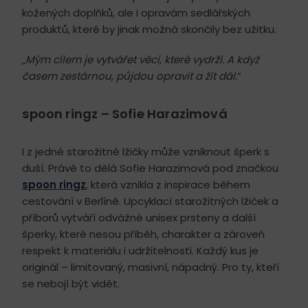
kožených doplňků, ale i opravám sedlářských
produktů, které by jinak možná skončily bez užitku.
„
Mým cílem je vytvářet věci, které vydrží. A když
časem zestárnou, půjdou opravit a žít dál.
“
spoon ringz – Sofie Harazimová
I z jedné starožitné lžičky může vzniknout šperk s
duší. Právě to dělá Sofie Harazimová pod značkou
spoon ringz
, která vznikla z inspirace během
cestování v Berlíně. Upcyklací starožitných lžiček a
příborů vytváří odvážné unisex prsteny a další
šperky, které nesou příběh, charakter a zároveň
respekt k materiálu i udržitelnosti. Každý kus je
originál – limitovaný, masivní, nápadný. Pro ty, kteří
se nebojí být vidět.