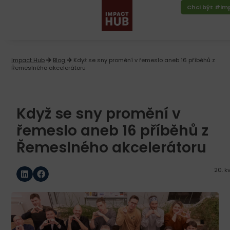
Chci být #i
Impact Hub
Blog
Když se sny promění v řemeslo aneb 16 příběhů z
Řemeslného akcelerátoru
Když se sny promění v
řemeslo aneb 16 příběhů z
Řemeslného akcelerátoru
20. k