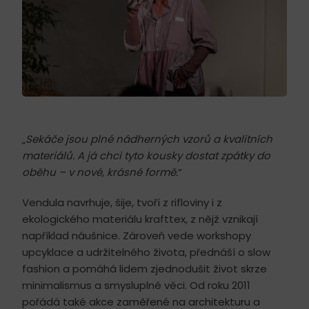
„
Sekáče jsou plné nádherných vzorů a kvalitních
materiálů. A já chci tyto kousky dostat zpátky do
oběhu – v nové, krásné formě.
“
Vendula navrhuje, šije, tvoří z rifloviny i z
ekologického materiálu krafttex, z nějž vznikají
například náušnice. Zároveň vede workshopy
upcyklace a udržitelného života, přednáší o slow
fashion a pomáhá lidem zjednodušit život skrze
minimalismus a smysluplné věci. Od roku 2011
pořádá také akce zaměřené na architekturu a