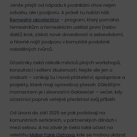
Jenže přejít od nápadu k podnikání chce nejen
odvahu, ale i podporu. A právě tu nabízí náš
Řemeslný akcelerátor
– program, který pomáhá
řemeslníkům a řemeslnicím udělat první (nebo
další) krok, získat nové dovednosti a sebevědomí,
a hlavně najít podporu v komunitě podobně
naladěných tvůrců.
Účastníky čeká několik měsíců plných workshopů,
konzultací i sdílení zkušeností. Nejde ale jen o
znalosti – vznikají tu i nová přátelství, spolupráce a
projekty, které mají opravdový přesah. Důležitým
momentem je i slavnostní Galavečer – večer, kdy
účastníci poprvé veřejně představí svůj příběh.
Od února do září 2025 se pak potkávají na
komunitních setkáních, v partnerských dílnách i
mezi sebou. A na závěr je čeká také účast na
veletrhu
Maker Faire Ostrava
, kde se mohou ukázat