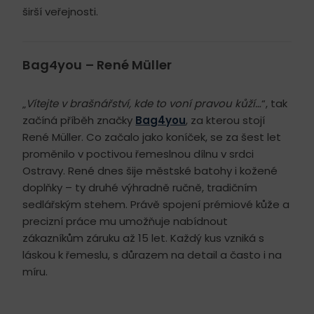
širší veřejnosti.
Bag4you – René Müller
„
Vítejte v brašnářství, kde to voní pravou kůží…
“, tak
začíná příběh značky
Bag4you
, za kterou stojí
René Müller. Co začalo jako koníček, se za šest let
proměnilo v poctivou řemeslnou dílnu v srdci
Ostravy. René dnes šije městské batohy i kožené
doplňky – ty druhé výhradně ručně, tradičním
sedlářským stehem. Právě spojení prémiové kůže a
precizní práce mu umožňuje nabídnout
zákazníkům záruku až 15 let. Každý kus vzniká s
láskou k řemeslu, s důrazem na detail a často i na
míru.