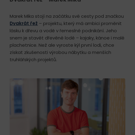
Marek Mika stojí na začátku své cesty pod značkou
Dvakrát řež
– projektu, který má ambici proměnit
lásku k dřevu a vodě v řemeslné podnikání. Jeho
snem je stavět dřevěné lodě – kajaky, kánoe i malé
plachetnice. Než ale vyroste kýl první lodi, chce
získat zkušenosti výrobou nábytku a menších
truhlářských projektů.