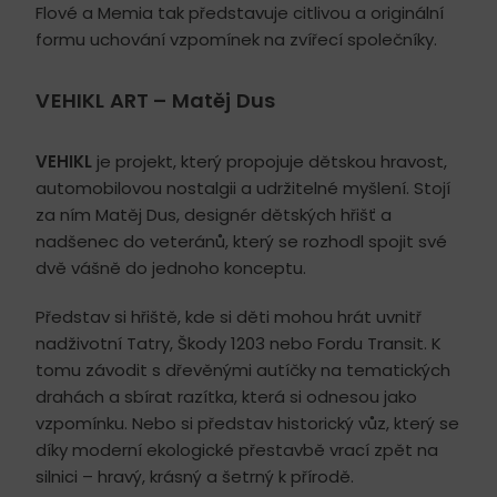
Flové a Memia tak představuje citlivou a originální
formu uchování vzpomínek na zvířecí společníky.
VEHIKL ART – Matěj Dus
VEHIKL
je projekt, který propojuje dětskou hravost,
automobilovou nostalgii a udržitelné myšlení. Stojí
za ním Matěj Dus, designér dětských hřišť a
nadšenec do veteránů, který se rozhodl spojit své
dvě vášně do jednoho konceptu.
Představ si hřiště, kde si děti mohou hrát uvnitř
nadživotní Tatry, Škody 1203 nebo Fordu Transit. K
tomu závodit s dřevěnými autíčky na tematických
drahách a sbírat razítka, která si odnesou jako
vzpomínku. Nebo si představ historický vůz, který se
díky moderní ekologické přestavbě vrací zpět na
silnici – hravý, krásný a šetrný k přírodě.