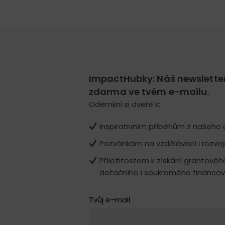
ImpactHubky: Náš newslette
zdarma ve tvém e-mailu.
Odemkni si dveře k:
Inspirativním příběhům z našeho o
Pozvánkám na vzdělávací i rozvo
Příležitostem k získání grantovéh
dotačního i soukromého financov
Tvůj e-mail