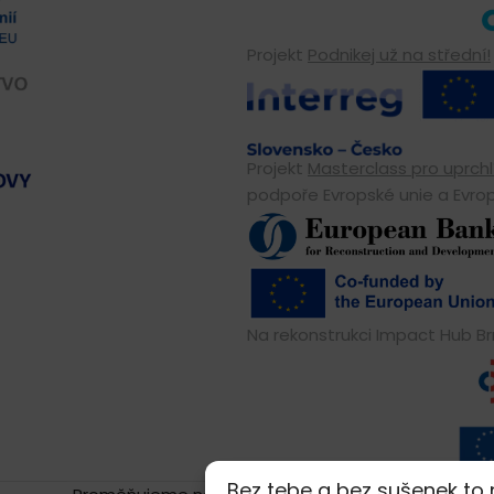
Projekt
Podnikej už na střední!
Projekt
Masterclass pro uprchlí
podpoře Evropské unie a Evrop
Na rekonstrukci Impact Hub Brn
Bez tebe a bez sušenek to