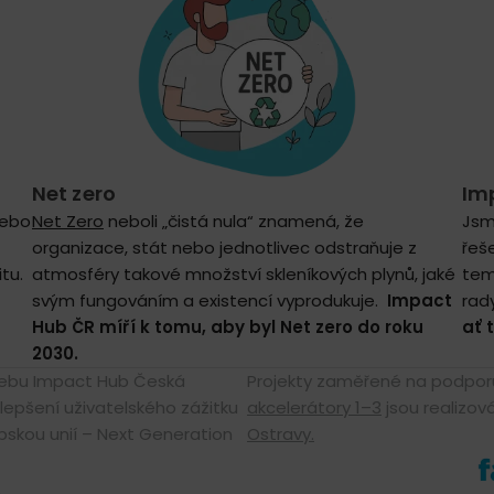
Net zero
Im
nebo
Net Zero
neboli „čistá nula“ znamená, že
Jsm
organizace, stát nebo jednotlivec odstraňuje z
řeš
tu.
atmosféry takové množství skleníkových plynů, jaké
tem
svým fungováním a existencí vyprodukuje.
Impact
rad
Hub ČR míří k tomu, aby byl Net zero do roku
ať 
2030.
 webu Impact Hub Česká
Projekty zaměřené na podporu
lepšení uživatelského zážitku
akcelerátory 1–3
jsou realizov
skou unií – Next Generation
Ostravy.