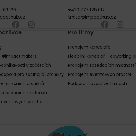
919 120
+420 777 125 012
pacthub.cz
trnita@impacthub.cz
notlivce
Pro firmy
g
Pronájem kanceláře
 #impactmakers
Flexibilní kancelář – coworking p
odnikavosti v začátcích
Pronájem zasedacích místností
podpora pro začínající projekty
Pronájem eventových prostor
e funkčních projektů
Podpora inovací ve firmách
 zasedacích místností
 eventových prostor