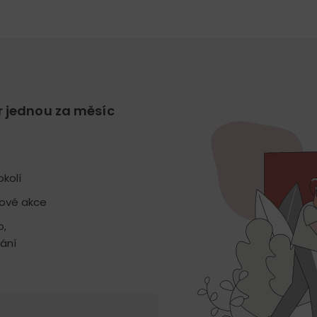
r jednou za měsíc
kolí
jové akce
o,
ání