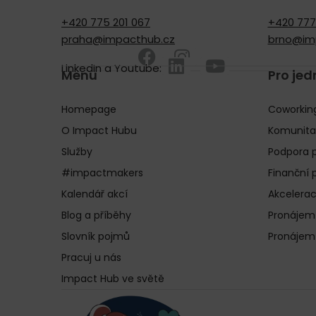
+420 775 201 067
+420 777 
praha@impacthub.cz
brno@im
LinkedIn a Youtube:
Menu
Pro jed
Homepage
Coworkin
O Impact Hubu
Komunita
Služby
Podpora p
#impactmakers
Finanční 
Kalendář akcí
Akcelerac
Blog a příběhy
Pronájem
Slovník pojmů
Pronájem
Pracuj u nás
Impact Hub ve světě