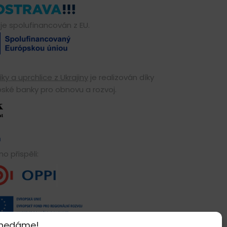
je spolufinancován z EU.
ky a uprchlice z Ukrajiny
je realizován díky
ské banky pro obnovu a rozvoj.
o přispěli:
 nedáme!