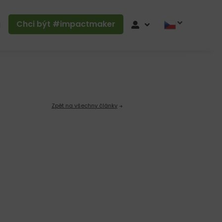
Chci být #impactmaker
g
Zpět na všechny články