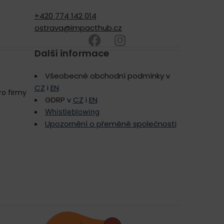
+420 774 142 014
ostrava@impacthub.cz
Další informace
Všeobecné obchodní podmínky v
CZ
i
EN
ro firmy
GDRP v
CZ
i
EN
Whistleblowing
Upozornění o přeměně společnosti