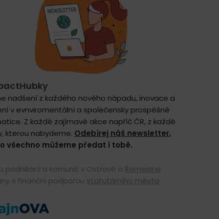
pactHubky
e nadšení z každého nového nápadu, inovace a
ení v evnviromentální a společensky prospěšné
atice. Z každé zajímavé akce napříč ČR, z každé
y, kterou nabydeme.
Odebírej náš newsletter
,
to všechno můžeme předat i tobě.
 podnikání a komunit v Ostravě a
Řemeslné
ány s finanční podporou
statutárního města