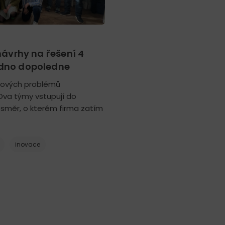
návrhy na řešení 4
edno dopoledne
ysových problémů
Dva týmy vstupují do
l směr, o kterém firma zatím
inovace