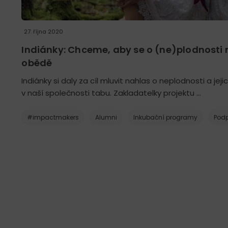
27. října 2020
Indiánky: Chceme, aby se o (ne)plodnosti ml
obědě
Indiánky si daly za cíl mluvit nahlas o neplodnosti a jej
v naší společnosti tabu. Zakladatelky projektu …
#impactmakers
Alumni
Inkubační programy
Podp