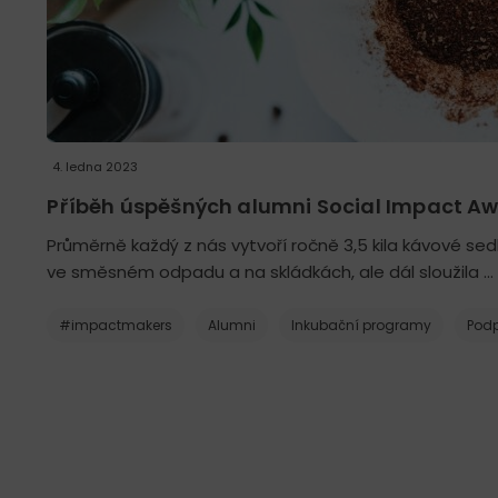
4. ledna 2023
Příběh úspěšných alumni Social Impact Aw
Průměrně každý z nás vytvoří ročně 3,5 kila kávové sedl
ve směsném odpadu a na skládkách, ale dál sloužila …
#impactmakers
Alumni
Inkubační programy
Podp