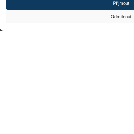
Přijmout
Odmítnout
Projekt
Masterclass pro uprchlíky a uprchlice z
Ukrajiny
je realizován díky podpoře Evropské unie a
Evropské banky pro obnovu a rozvoj.
Na rekonstrukci Impact Hub Brno přispěli: