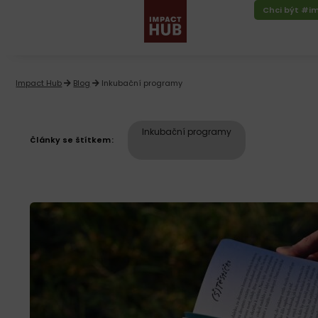
Chci být #i
Impact Hub
Blog
Inkubační programy
Inkubační programy
Články se štítkem: