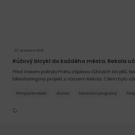
20. prosince 2015
Růžový bicykl do každého města. Rekola učí
Před časem pokryla Prahu záplava růžových bicyklů. Na
bikesharingový projekt s názvem Rekola. Cílem bylo oživ
#impactmakers
Alumni
Inkubační programy
Podp