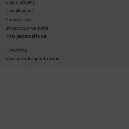
Blog a příběhy
Slovník pojmů
Pracuj u nás
Impact Hub ve světě
Pro jednotlivce
Coworking
Komunita #impactmakers
Podpora podnikavosti v začátcích
Finanční podpora pro začínající projekty
Akcelerace funkčních projektů
Pronájem zasedacích místností
Pronájem eventových prostor
Pro firmy
Pronájem kanceláře