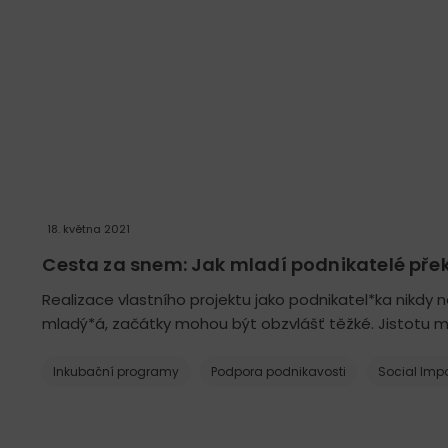
18. května 2021
Cesta za snem: Jak mladí podnikatelé přek
Realizace vlastního projektu jako podnikatel*ka nikdy
mladý*á, začátky mohou být obzvlášť těžké. Jistotu má
Inkubační programy
Podpora podnikavosti
Social Imp