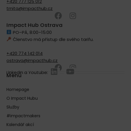
+420 777 125 012
trnita@impacthub.cz
Impact Hub Ostrava
PO–PÁ, 8:00–15:00
Členstvo má přístup dle svého tarifu.
+420 774 142 014
ostrava@impacthub.cz
LinkedIn a Youtube:
Menu
Homepage
O Impact Hubu
Služby
#impactmakers
Kalendář akcí