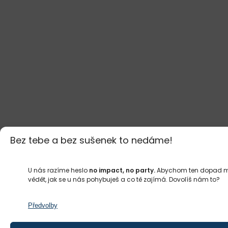
zaměřený na zlepšení uživatelského zážitku
a průchodu weby Impact Hubu financovaný Evropskou
unií – Next Generation EU.
Bez tebe a bez sušenek to nedáme!
Projekty zaměřené na podporu podnikání a komunit v
Ostravě a
Řemeslné akcelerátory 1–3
jsou realizovány
U nás razíme heslo
no impact, no party.
Abychom ten dopad mohl
s finanční podporou
statutárního města Ostravy.
vědět, jak se u nás pohybuješ a co tě zajímá. Dovolíš nám to?
Předvolby
Projekt
Podnikej už na střední!
je spolufinancován z EU.