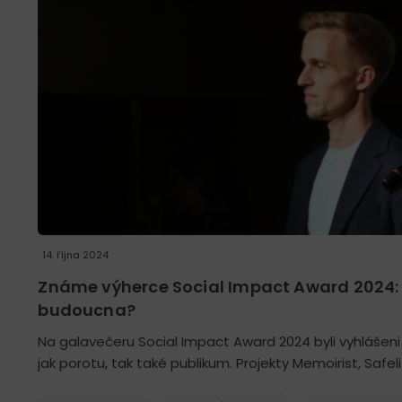
14. října 2024
Známe výherce Social Impact Award 2024: 
budoucna?
Na galavečeru Social Impact Award 2024 byli vyhlášeni vý
jak porotu, tak také publikum. Projekty Memoirist, Safeli