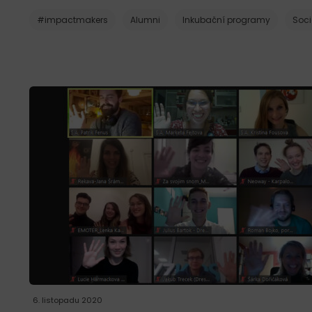
#impactmakers
Alumni
Inkubační programy
Soci
6. listopadu 2020