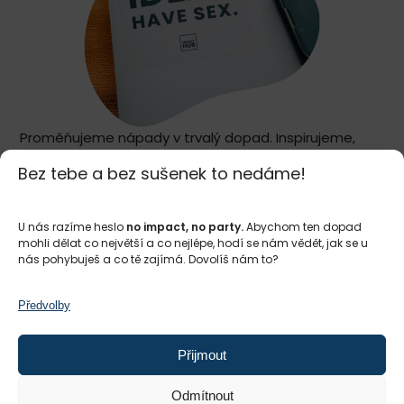
Proměňujeme nápady v trvalý dopad. Inspirujeme,
propojujeme a podporujeme tvůrce dopadu po
Bez tebe a bez sušenek to nedáme!
celém světě
a ve třech městech v České republice –
Praze
,
Brně
a
Ostravě
. Naším společným posláním je
budovat spravedlivý a udržitelný svět, kde
U nás razíme heslo
no impact, no party.
Abychom ten dopad
mohli dělat co největší a co nejlépe, hodí se nám vědět, jak se u
podnikání a zisk slouží lidem a planetě
.
nás pohybuješ a co tě zajímá. Dovolíš nám to?
Ať už rozjíždíš nápad, hledáš partnery nebo ovlivňuješ
změny ve společnosti, jsme připravení tě na tvé
Předvolby
cestě k dopadu podpořit.
Přijmout
Jsi ty připravený*á něco změnit? Staň se
#impactmakerem
.
Odmítnout