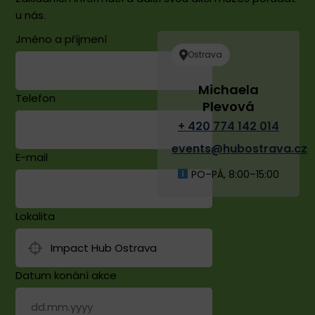
u nás.
Jméno a příjmení
Ostrava
Michaela
Telefon
Plevová
+ 420 774 142 014
events@hubostrava.cz
E-mail
PO–PÁ, 8:00–15:00
Lokalita
Datum konání akce