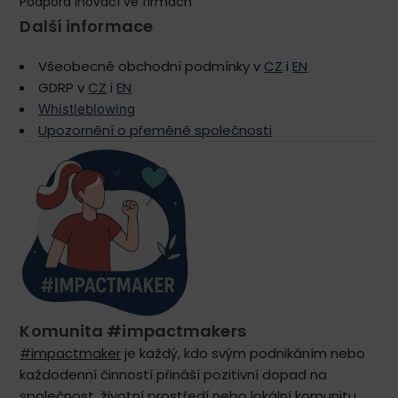
Podpora inovací ve firmách
Další informace
Všeobecné obchodní podmínky v
CZ
i
EN
GDRP v
CZ
i
EN
Whistleblowing
Upozornění o přeměně společnosti
Komunita #impactmakers
#impactmaker
je každý, kdo svým podnikáním nebo
každodenní činností přináší pozitivní dopad na
společnost, životní prostředí nebo lokální komunitu.