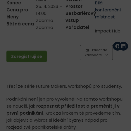
Konec
Bílá
25. 4. 2026 –
Prostor
Cena pro
konferenční
14:00
Bezbariérový
členy
místnost
Zdarma
vstup
Běžná cena
–
Zdarma
Pořadatel
Impact Hub
Přidat do
kalendáře
Zaregistruji se
Třetí ze série Future Makers, workshopů pro studenty.
Podnikání není jen pro vyvolené! Na tomto workshopu
se naučíš, jak
r
ozpoznat příležitost a proměnit ji v
první podnikání.
Krok za krokem tě provedeme tím,
jak objevit a vybrat si ideální byznys nápad pro
rozjezd tvé podnikatelské dráhy.