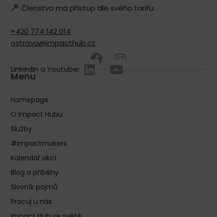
Členstvo má přístup dle svého tarifu.
+420 774 142 014
ostrava@impacthub.cz
LinkedIn a Youtube:
Menu
Homepage
O Impact Hubu
Služby
#impactmakers
Kalendář akcí
Blog a příběhy
Slovník pojmů
Pracuj u nás
Impact Hub ve světě