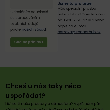
Jsme tu pro tebe
Máš speciální prosbu
Odesláním souhlasíš
nebo dotaz? Zavolej nám
se zpracováním
na +420 774 142 014 nebo
osobních údajů
napiš na e-mail
podle
našich zásad
.
ostrava@impacthub.cz
.
Chceš u nás taky něco
uspořádat?
Líbí se ti naše prostory a atmosféra? Vyplň nám pár
základních informací a další svou akci můžeš pořádat