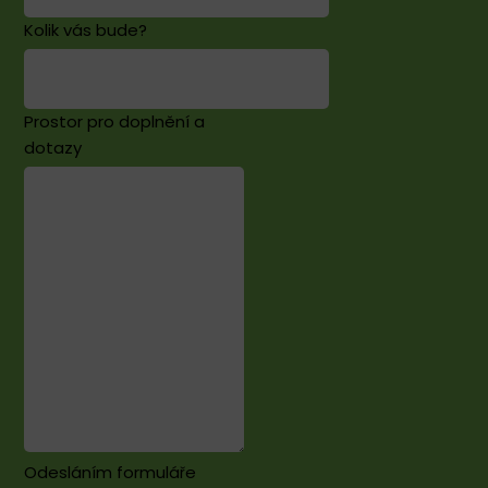
Kolik vás bude?
Prostor pro doplnění a
dotazy
Odesláním formuláře