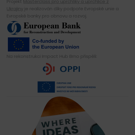
Projekt
Masterclass pro uprchlíky a uprchlice z
Ukrajiny
je realizován díky podpoře Evropské unie a
Evropské banky pro obnovu a rozvoj.
Na rekonstrukci Impact Hub Brno přispěli: