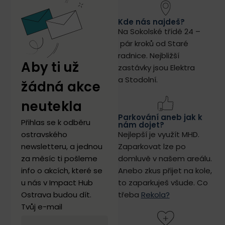
Kde nás najdeš?
Na Sokolské třídě 24 –
pár kroků od Staré
radnice.
Nejbližší
Aby ti už
zastávky jsou Elektra
a Stodolní.
žádná akce
neutekla
Parkování aneb jak k
Přihlas se k odběru
nám dojet?
ostravského
Nejlepší je využít MHD.
newsletteru, a jednou
Zaparkovat lze po
za měsíc ti pošleme
domluvě v našem areálu.
info o akcích, které se
Anebo zkus přijet na kole,
u nás v Impact Hub
to zaparkuješ všude. Co
Ostrava budou dít.
třeba
Rekola?
Tvůj e-mail