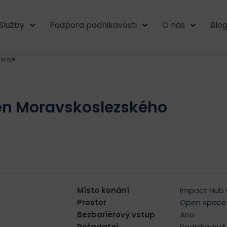
Služby
Podpora podnikavosti
O nás
Blo
kraje
en Moravskoslezského
Místo konání
Impact Hub 
Prostor
Open space
Bezbariérový vstup
Ano
Pořadatel
Podnikavky 