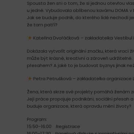
Spousta žen sní o tom, že si jednou otevřou vlas
u jedné. Vybudovala oblíbenou kavárnu DOMA v N
Jak se buduje podnik, do kterého lidé nechodí je
že tam patří?
Kateřina Dvořáčková – zakladatelka Vestibul I
Dokázala vytvořit originální značku, která vrací
může být krásné, kreativní a zároveň udržitelné.
přesahem? A jaké to je budovat byznys jinak než 
Petra Petrušková – zakladatelka organizace
Žena, která skrze své projekty pomáhá ženám zn
Její práce propojuje podnikání, sociální přesah a
buduje organizace, která opravdu mění životy?
Program:
15:50–16:00 Registrace
16:00–17:30 Panelová diskuze s inspirativními p