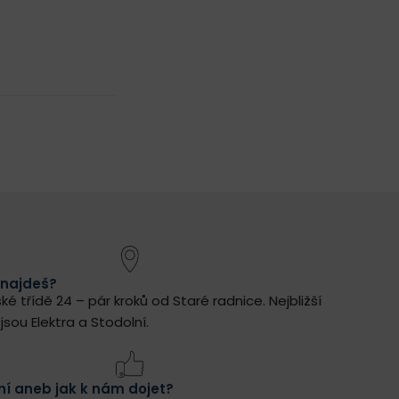
 najdeš?
ké třídě 24 – pár kroků od Staré radnice.
Nejbližší
jsou Elektra a Stodolní.
í aneb jak k nám dojet?