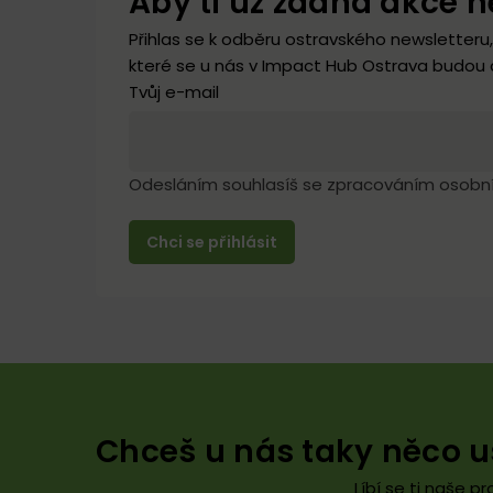
Aby ti už žádná akce n
Přihlas se k odběru ostravského newsletteru,
které se u nás v Impact Hub Ostrava budou d
Tvůj e-mail
Odesláním souhlasíš se zpracováním osobn
Chceš u nás taky něco 
Líbí se ti naše 