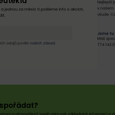
eutekla
Nejlepší 
v našem a
 a jednou za měsíc ti pošleme info o akcích,
všude. C
ít.
Jsme tu 
Máš spec
ích údajů podle
našich zásad
.
774 142 
uspořádat?
prostory a atmosféra? Vyplň nám pár základních informací a da