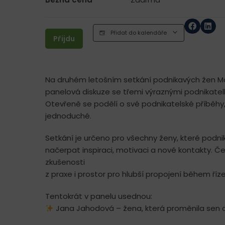
Přidat do kalendáře
Přijdu
Na druhém letošním setkání podnikavých žen Mor
panelová diskuze se třemi výraznými podnikatelk
Otevřeně se podělí o své podnikatelské příběhy
jednoduché.
Setkání je určeno pro všechny ženy, které podnik
načerpat inspiraci, motivaci a nové kontakty. Če
zkušenosti
z praxe i prostor pro hlubší propojení během ří
Tentokrát v panelu usednou:
Jana Jahodová – žena, která proměnila sen o