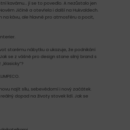
tní kavárnu… jí se to povedlo. A nezůstalo jen
ovém Jičíně a otevřela i další na Hukvaldech.
n na kávu, ale hlavně pro atmosféru a pocit,
nterier.
 život starému nábytku a ukazuje, že podnikání
 Jak se z vášně pro design stane silný brand s
„klasicky“?
 LUMPECO.
ovu najít sílu, sebevědomí i nový začátek.
 reálný dopad na životy stovek lidí. Jak se
odnikatelkami