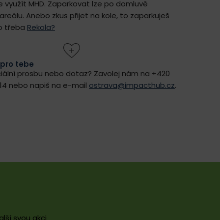
je využít MHD. Zaparkovat lze po domluvě
reálu. Anebo zkus přijet na kole, to zaparkuješ
o třeba
Rekola?
pro tebe
iální prosbu nebo dotaz? Zavolej nám na +420
014 nebo napiš na e-mail
ostrava@impacthub.cz
.
lší svou akci