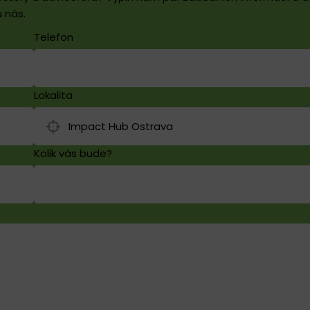
 nás.
Telefon
Lokalita
Kolik vás bude?