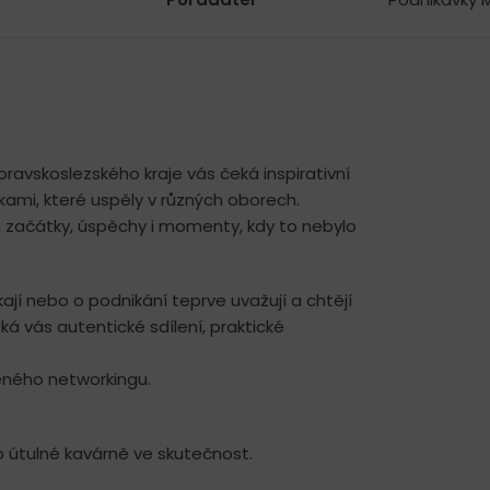
avskoslezského kraje vás čeká inspirativní
ami, které uspěly v různých oborech.
, začátky, úspěchy i momenty, kdy to nebylo
ají nebo o podnikání teprve uvažují a chtějí
ká vás autentické sdílení, praktické
zeného networkingu.
 útulné kavárně ve skutečnost.