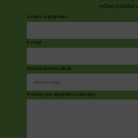
můžeš pořádat u
Jméno a příjmení
E-mail
Datum konání akce
Prostor pro doplnění a dotazy