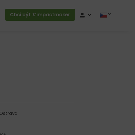
Chci být #impactmaker
g
Ostrava
MSK