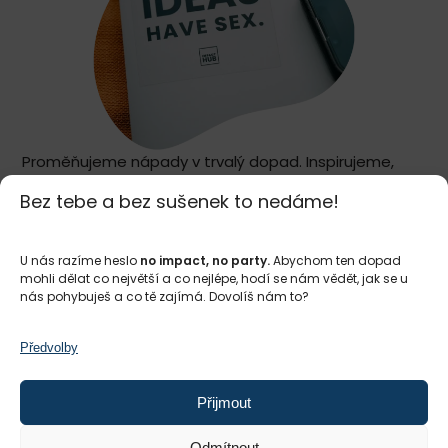
Proměňujeme nápady v trvalý dopad. Inspirujeme,
propojujeme a podporujeme tvůrce dopadu po
Bez tebe a bez sušenek to nedáme!
celém světě
a ve třech městech v České republice –
Praze
,
Brně
a
Ostravě
. Naším společným posláním je
budovat spravedlivý a udržitelný svět, kde
U nás razíme heslo
no impact, no party.
Abychom ten dopad
mohli dělat co největší a co nejlépe, hodí se nám vědět, jak se u
podnikání a zisk slouží lidem a planetě
.
nás pohybuješ a co tě zajímá. Dovolíš nám to?
Ať už rozjíždíš nápad, hledáš partnery nebo ovlivňuješ
změny ve společnosti, jsme připravení tě na tvé
Předvolby
cestě k dopadu podpořit.
Přijmout
Jsi ty připravený*á něco změnit? Staň se
#impactmakerem
.
Odmítnout