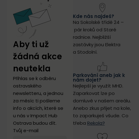
Kde nás najdeš?
Na Sokolské třídě 24 –
pár kroků od Staré
radnice.
Nejbližší
Aby ti už
zastávky jsou Elektra
a Stodolní.
žádná akce
neutekla
Parkování aneb jak k
Přihlas se k odběru
nám dojet?
ostravského
Nejlepší je využít MHD.
newsletteru, a jednou
Zaparkovat lze po
za měsíc ti pošleme
domluvě v našem areálu.
info o akcích, které se
Anebo zkus přijet na kole,
u nás v Impact Hub
to zaparkuješ všude. Co
Ostrava budou dít.
třeba
Rekola?
Tvůj e-mail