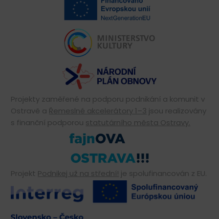
Projekty zaměřené na podporu podnikání a komunit v
Ostravě a
Řemeslné akcelerátory 1–3
jsou realizovány
s finanční podporou
statutárního města Ostravy.
Projekt
Podnikej už na střední!
je spolufinancován z EU.