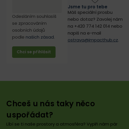
Jsme tu pro tebe
Máš speciální prosbu
Odesláním souhlasíš
nebo dotaz? Zavolej nám
se zpracováním
na +420 774 142 014 nebo
osobních údajů
napiš na e-mail
podle
našich zásad
.
ostrava@impacthub.cz
.
Chceš u nás taky něco
uspořádat?
Líbí se ti naše prostory a atmosféra? Vyplň nám pár