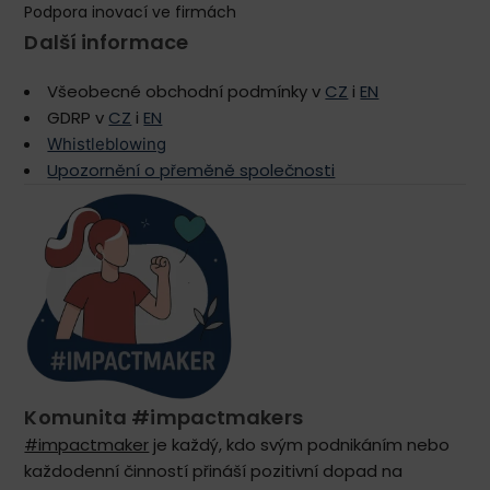
Podpora inovací ve firmách
Další informace
Všeobecné obchodní podmínky v
CZ
i
EN
GDRP v
CZ
i
EN
Whistleblowing
Upozornění o přeměně společnosti
Komunita #impactmakers
#impactmaker
je každý, kdo svým podnikáním nebo
každodenní činností přináší pozitivní dopad na