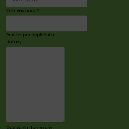
Kolik vás bude?
Prostor pro doplnění a
dotazy
Odesláním formuláře