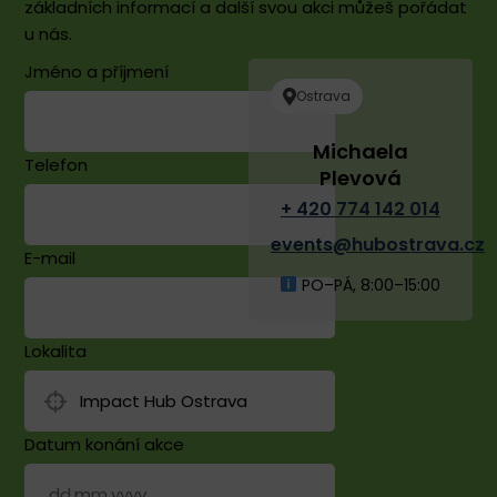
základních informací a další svou akci můžeš pořádat
u nás.
Jméno a příjmení
Ostrava
Michaela
Telefon
Plevová
+ 420 774 142 014
events@hubostrava.cz
E-mail
PO–PÁ, 8:00–15:00
Lokalita
Datum konání akce