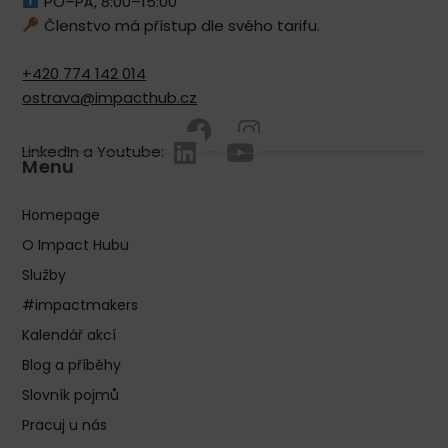
PO–PÁ, 8:00–15:00
Členstvo má přístup dle svého tarifu.
+420 774 142 014
ostrava@impacthub.cz
LinkedIn a Youtube:
Menu
Homepage
O Impact Hubu
Služby
#impactmakers
Kalendář akcí
Blog a příběhy
Slovník pojmů
Pracuj u nás