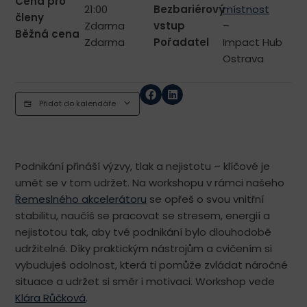
Cena pro
21:00
Bezbariérový
místnost
členy
Zdarma
vstup
–
Běžná cena
Zdarma
Pořadatel
Impact Hub
Ostrava
Přidat do kalendáře
Podnikání přináší výzvy, tlak a nejistotu – klíčové je
umět se v tom udržet. Na workshopu
v rámci našeho
Řemeslného akcelerátoru
se opřeš o svou vnitřní
stabilitu, naučíš se pracovat se stresem, energií a
nejistotou tak, aby tvé podnikání bylo dlouhodobě
udržitelné. Díky praktickým nástrojům a cvičením si
vybuduješ odolnost, která ti pomůže zvládat náročné
situace a udržet si směr i motivaci. Workshop vede
Klára Růčková
.