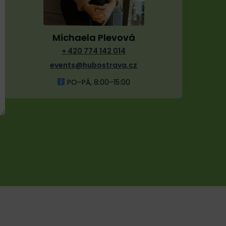
Michaela Plevová
+ 420 774 142 014
events@hubostrava.cz
PO–PÁ, 8:00–15:00