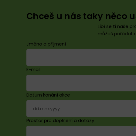
Chceš u nás taky něco 
Líbí se ti naše 
můžeš pořádat u
Jméno a příjmení
E-mail
Datum konání akce
Prostor pro doplnění a dotazy