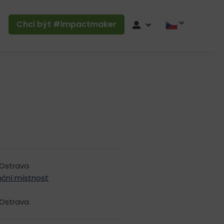
Chci být #impactmaker
g
Ostrava
nční místnost
Ostrava