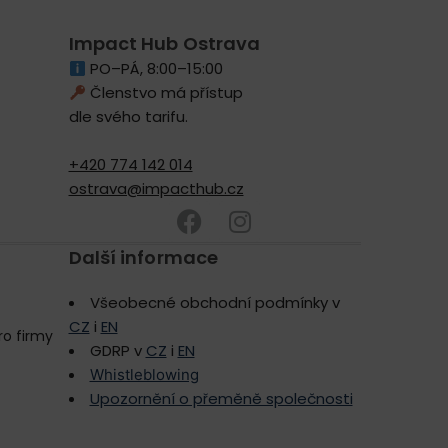
Impact Hub Ostrava
PO–PÁ, 8:00–15:00
Členstvo má přístup
dle svého tarifu.
+420 774 142 014
ostrava@impacthub.cz
Další informace
Všeobecné obchodní podmínky v
CZ
i
EN
ro firmy
GDRP v
CZ
i
EN
Whistleblowing
Upozornění o přeměně společnosti