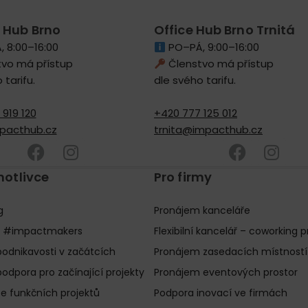
 Hub Brno
Office Hub Brno Trnitá
 8:00–16:00
PO–PÁ, 9:00–16:00
vo má přístup
Členstvo má přístup
 tarifu.
dle svého tarifu.
919 120
+420 777 125 012
pacthub.cz
trnita@impacthub.cz
notlivce
Pro firmy
g
Pronájem kanceláře
 #impactmakers
Flexibilní kancelář – coworking p
odnikavosti v začátcích
Pronájem zasedacích místností
podpora pro začínající projekty
Pronájem eventových prostor
e funkčních projektů
Podpora inovací ve firmách