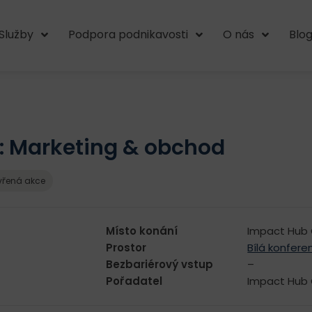
Služby
Podpora podnikavosti
O nás
Blo
: Marketing & obchod
vřená akce
Místo konání
Impact Hub 
Prostor
Bílá konfere
Bezbariérový vstup
–
Pořadatel
Impact Hub 