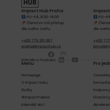
Impact Hub Praha
Impact
PO–PÁ, 8:30–16:00
PO–PÁ,
Členstvo má přístup
Členst
dle svého tarifu.
dle svého
+420 775 201 067
+420 777 
praha@impacthub.cz
brno@im
LinkedIn a Youtube:
Menu
Pro jed
Homepage
Coworkin
O Impact Hubu
Komunita
Služby
Podpora p
#impactmakers
Finanční 
Kalendář akcí
Akcelerac