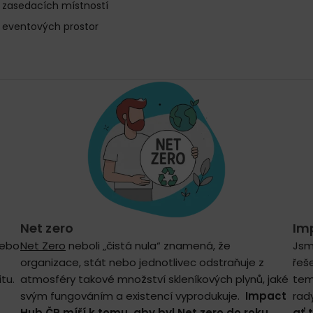
 zasedacích místností
 eventových prostor
Net zero
Im
nebo
Net Zero
neboli „čistá nula“ znamená, že
Jsm
organizace, stát nebo jednotlivec odstraňuje z
řeš
tu.
atmosféry takové množství skleníkových plynů, jaké
tem
svým fungováním a existencí vyprodukuje.
Impact
rad
Hub ČR míří k tomu, aby byl Net zero do roku
ať 