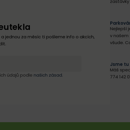
zastávky 
Parkován
eutekla
Nejlepší 
v našem a
 a jednou za měsíc ti pošleme info o akcích,
všude. C
ít.
Jsme tu 
Máš spec
ích údajů podle
našich zásad
.
774 142 