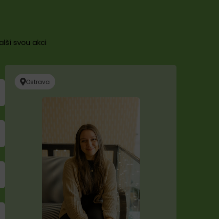
lší svou akci
Ostrava