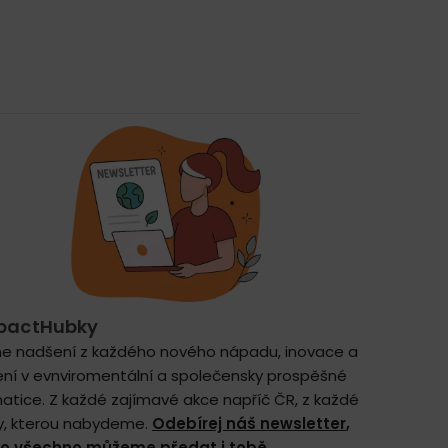
pactHubky
e nadšení z každého nového nápadu, inovace a
ení v evnviromentální a společensky prospěšné
atice. Z každé zajímavé akce napříč ČR, z každé
y, kterou nabydeme.
Odebírej náš newsletter
,
to všechno můžeme předat i tobě.