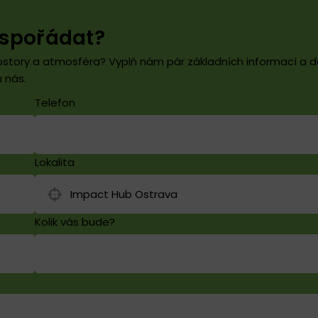
uspořádat?
prostory a atmosféra? Vyplň nám pár základních informací a da
 nás.
Telefon
Lokalita
Kolik vás bude?