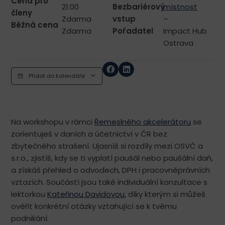
Cena pro
21:00
Bezbariérový
místnost
členy
Zdarma
vstup
–
Běžná cena
Zdarma
Pořadatel
Impact Hub
Ostrava
Přidat do kalendáře
Na workshopu v rámci
Řemeslného akcelerátoru
se
zorientuješ v daních a účetnictví v ČR bez
zbytečného strašení. Ujasníš si rozdíly mezi OSVČ a
s.r.o., zjistíš, kdy se ti vyplatí paušál nebo paušální daň,
a získáš přehled o odvodech, DPH i pracovněprávních
vztazích. Součástí jsou také individuální konzultace s
lektorkou
Kateřinou Davidovou
, díky kterým si můžeš
ověřit konkrétní otázky vztahující se k tvému
podnikání.