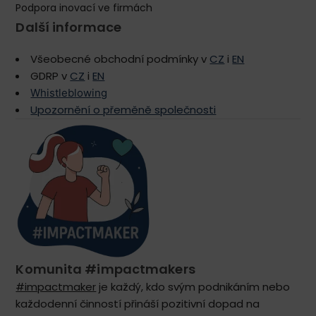
Podpora inovací ve firmách
Další informace
Všeobecné obchodní podmínky v
CZ
i
EN
GDRP v
CZ
i
EN
Whistleblowing
Upozornění o přeměně společnosti
Komunita #impactmakers
#impactmaker
je každý, kdo svým podnikáním nebo
každodenní činností přináší pozitivní dopad na