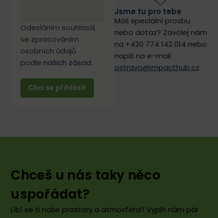
Jsme tu pro tebe
Máš speciální prosbu
Odesláním souhlasíš
nebo dotaz? Zavolej nám
se zpracováním
na +420 774 142 014 nebo
osobních údajů
napiš na e-mail
podle
našich zásad
.
ostrava@impacthub.cz
.
Chceš u nás taky něco
uspořádat?
Líbí se ti naše prostory a atmosféra? Vyplň nám pár