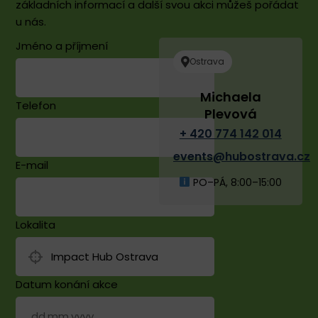
základních informací a další svou akci můžeš pořádat
u nás.
Jméno a příjmení
Ostrava
Michaela
Telefon
Plevová
+ 420 774 142 014
events@hubostrava.cz
E-mail
PO–PÁ, 8:00–15:00
Lokalita
Datum konání akce