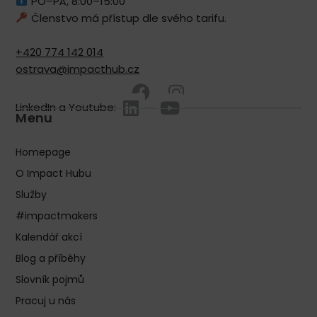
PO–PÁ, 8:00–15:00
Členstvo má přístup dle svého tarifu.
+420 774 142 014
ostrava@impacthub.cz
LinkedIn a Youtube:
Menu
Homepage
O Impact Hubu
Služby
#impactmakers
Kalendář akcí
Blog a příběhy
Slovník pojmů
Pracuj u nás