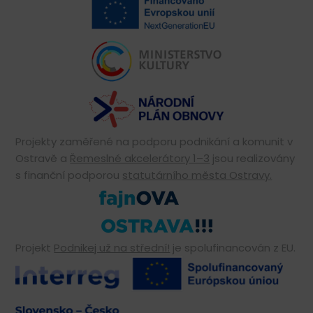
Projekty zaměřené na podporu podnikání a komunit v
Ostravě a
Řemeslné akcelerátory 1–3
jsou realizovány
s finanční podporou
statutárního města Ostravy.
Projekt
Podnikej už na střední!
je spolufinancován z EU.