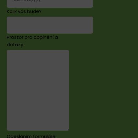
Kolik vás bude?
Prostor pro doplnění a
dotazy
Odesláním formuláře