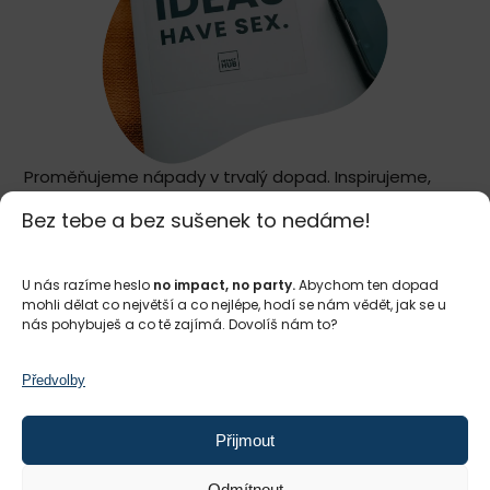
Proměňujeme nápady v trvalý dopad. Inspirujeme,
propojujeme a podporujeme tvůrce dopadu po
Bez tebe a bez sušenek to nedáme!
celém světě
a ve třech městech v České republice –
Praze
,
Brně
a
Ostravě
. Naším společným posláním je
budovat spravedlivý a udržitelný svět, kde
U nás razíme heslo
no impact, no party.
Abychom ten dopad
mohli dělat co největší a co nejlépe, hodí se nám vědět, jak se u
podnikání a zisk slouží lidem a planetě
.
nás pohybuješ a co tě zajímá. Dovolíš nám to?
Ať už rozjíždíš nápad, hledáš partnery nebo ovlivňuješ
změny ve společnosti, jsme připravení tě na tvé
Předvolby
cestě k dopadu podpořit.
Přijmout
Jsi ty připravený*á něco změnit? Staň se
#impactmakerem
.
Odmítnout