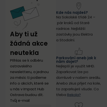
Kde nás najdeš?
Na Sokolské třídě 24 –
pár kroků od Staré
radnice.
Nejbližší
Aby ti už
zastávky jsou Elektra
a Stodolní.
žádná akce
neutekla
Parkování aneb jak k
Přihlas se k odběru
nám dojet?
ostravského
Nejlepší je využít MHD.
newsletteru, a jednou
Zaparkovat lze po
za měsíc ti pošleme
domluvě v našem areálu.
info o akcích, které se
Anebo zkus přijet na kole,
u nás v Impact Hub
to zaparkuješ všude. Co
Ostrava budou dít.
třeba
Rekola?
Tvůj e-mail