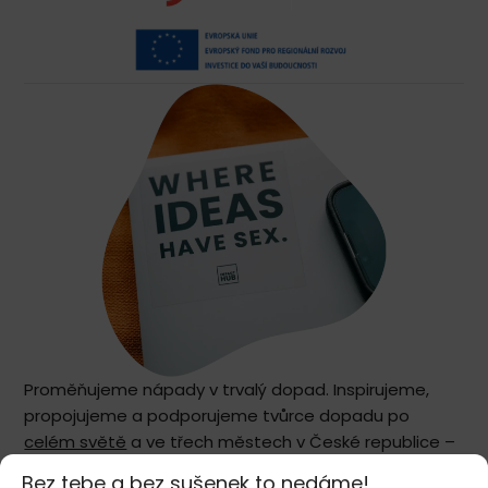
Proměňujeme nápady v trvalý dopad. Inspirujeme,
propojujeme a podporujeme tvůrce dopadu po
celém světě
a ve třech městech v České republice –
Praze
,
Brně
a
Ostravě
. Naším společným posláním je
Bez tebe a bez sušenek to nedáme!