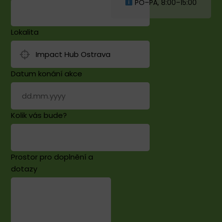
PO–PÁ, 8:00–15:00
Lokalita
Datum konání akce
Kolik vás bude?
Prostor pro doplnění a
dotazy