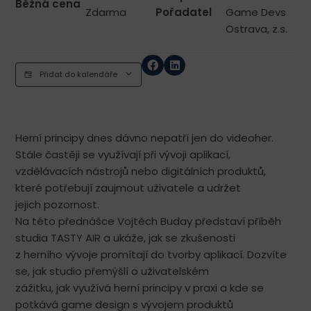
Běžná cena
Zdarma
Pořadatel
Game Devs
Ostrava, z.s.
Přidat do kalendáře
Herní principy dnes dávno nepatří jen do videoher.
Stále častěji se využívají při vývoji aplikací,
vzdělávacích nástrojů nebo digitálních produktů,
které potřebují zaujmout uživatele a udržet
jejich pozornost.
Na této přednášce Vojtěch Buday představí příběh
studia TASTY AIR a ukáže, jak se zkušenosti
z herního vývoje promítají do tvorby aplikací. Dozvíte
se, jak studio přemýšlí o uživatelském
zážitku, jak využívá herní principy v praxi a kde se
potkává game design s vývojem produktů