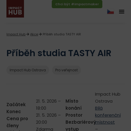
Chci být #impactmaker
Impact Hub
Akce
Příběh studia TASTY AIR
Příběh studia TASTY AIR
Impact Hub Ostrava
Pro veřejnost
Impact Hub
21. 5. 2026 –
Místo
Ostrava
Začátek
18:00
konání
Bílá
Konec
21. 5. 2026 –
Prostor
konferenční
Cena pro
20:00
Bezbariérový
místnost
členy
Zdarma
vstup
–