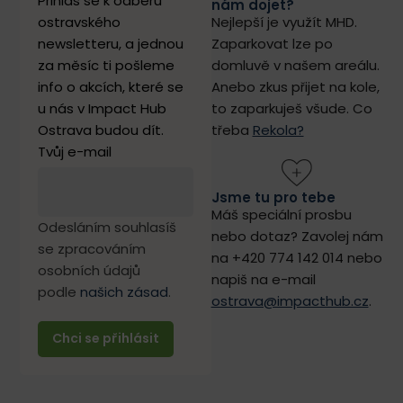
Přihlas se k odběru
nám dojet?
ostravského
Nejlepší je využít MHD.
newsletteru, a jednou
Zaparkovat lze po
za měsíc ti pošleme
domluvě v našem areálu.
info o akcích, které se
Anebo zkus přijet na kole,
u nás v Impact Hub
to zaparkuješ všude. Co
Ostrava budou dít.
třeba
Rekola?
Tvůj e-mail
Jsme tu pro tebe
Máš speciální prosbu
Odesláním souhlasíš
nebo dotaz? Zavolej nám
se zpracováním
na +420 774 142 014 nebo
osobních údajů
napiš na e-mail
podle
našich zásad
.
ostrava@impacthub.cz
.