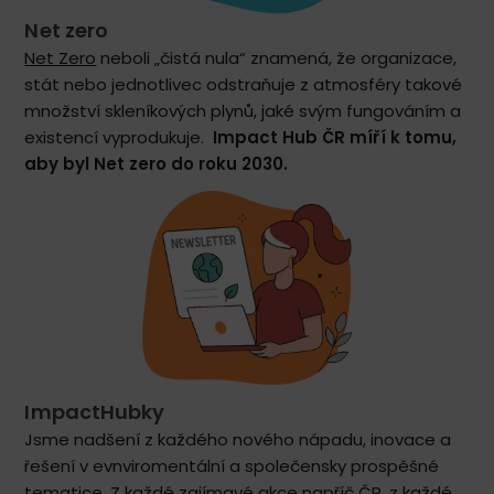
Net zero
Net Zero
neboli „čistá nula“ znamená, že organizace,
stát nebo jednotlivec odstraňuje z atmosféry takové
množství skleníkových plynů, jaké svým fungováním a
existencí vyprodukuje.
Impact Hub ČR míří k tomu,
aby byl Net zero do roku 2030.
ImpactHubky
Jsme nadšení z každého nového nápadu, inovace a
řešení v evnviromentální a společensky prospěšné
tematice. Z každé zajímavé akce napříč ČR, z každé