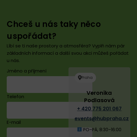
Chceš u nás taky něco
uspořádat?
Líbí se ti naše prostory a atmosféra? Vyplň nám pár
základních informací a další svou akci můžeš pořádat
u nás.
Jméno a příjmení
Praha
Veronika
Telefon
Podlasová
+ 420 775 201 067
events@hubpraha.cz
E-mail
PO–PÁ, 8:30–16:00