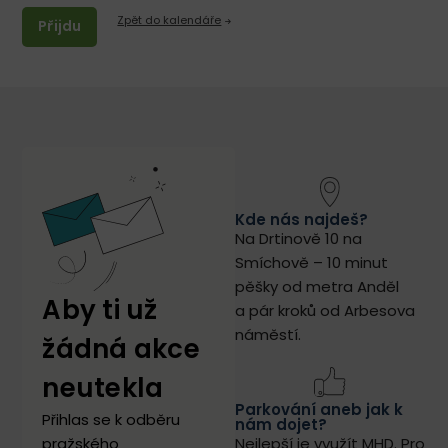
Zpět do kalendáře
Přijdu
Kde nás najdeš?
Na Drtinově 10 na
Smíchově – 10 minut
pěšky od metra Anděl
Aby ti už
a pár kroků od Arbesova
náměstí.
žádná akce
neutekla​
Parkování aneb jak k
Přihlas se k odběru
nám dojet?
pražského
Nejlepší je využít MHD. Pro