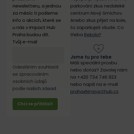
newsletteru, a jednou
p
arkování zkus nedaleké
za měsíc ti pošleme
centrum Nový Smíchov.
info o akcích, které se
Anebo zkus přijet na kole,
u nás v Impact Hub
to zaparkuješ všude. Co
Praha budou dít.
třeba
Rekola?
Tvůj e-mail
Jsme tu pro tebe
Máš speciální prosbu
Odesláním souhlasíš
nebo dotaz? Zavolej nám
se zpracováním
na +420 734 746 923
osobních údajů
nebo napiš na e-mail
podle
našich zásad
.
praha@impacthub.cz
.