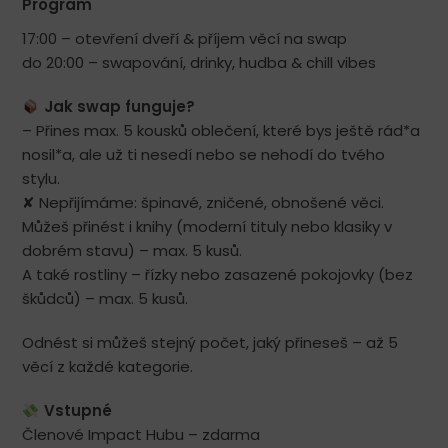
Program
17:00 – otevření dveří & příjem věcí na swap
do 20:00 – swapování, drinky, hudba & chill vibes
Jak swap funguje?
– Přines max. 5 kousků oblečení, které bys ještě rád*a
nosil*a, ale už ti nesedí nebo se nehodí do tvého
stylu.
✘ Nepřijímáme: špinavé, zničené, obnošené věci.
Můžeš přinést i knihy (moderní tituly nebo klasiky v
dobrém stavu) – max. 5 kusů.
A také rostliny – řízky nebo zasazené pokojovky (bez
škůdců) – max. 5 kusů.
Odnést si můžeš stejný počet, jaký přineseš – až 5
věcí z každé kategorie.
Vstupné
Členové Impact Hubu – zdarma