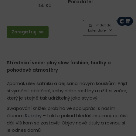
Pořadatel
150 Kč
Přidat do
kalendáře
Zaregistruji se
Středeční večer plný slow fashion, hudby a
pohodové atmosféry
Zpomal, ulev šatníku a dej šanci novým kouskům. Přijď
si vyměnit oblečení, knihy nebo rostliny a užít si večer,
který je stejně tak udržitelný jako stylový.
Swapování knížek probíhá ve spolupráci s naším
členem
Reknihy
– takže pokud hledáš inspiraci, co číst
dál, víš kam se zastavit! Objev nové tituly a rovnou si
je odnes domů.