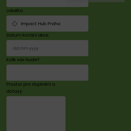
Lokalita
Datum konání akce
Kolik vás bude?
Prostor pro doplnění a
dotazy