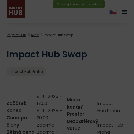
Chci být #impactmaker
Impact Hub
Akce
Impact Hub Swap
Impact Hub Swap
Impact Hub Praha
8. 10. 2025 –
Místo
Začátek
17:00
Impact
konání
Konec
8. 10. 2025 –
Hub Praha
Prostor
Cena pro
20:00
–
Bezbariérový
členy
Zdarma
Impact Hub
vstup
Běžná cena
Zdarma –
Praha