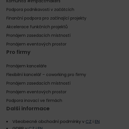
Komunita #impactmakers
Podpora podnikavosti v začátcích
Finanční podpora pro začínající projekty
Akcelerace funkčních projektů
Pronájem zasedacích místností
Pronájem eventových prostor
Pro firmy
Pronájem kanceláře
Flexibilní kancelář – coworking pro firmy
Pronájem zasedacích místností
Pronájem eventových prostor
Podpora inovací ve firmách
Další informace
Všeobecné obchodní podmínky v
CZ
i
EN
GDRP v
CZ
i
EN