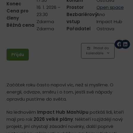
17:30
konání
Ostrava
Konec
16. 1. 2026 –
Prostor
Open space
Cena pro
23:30
Bezbariérový
Ano
členy
Zdarma
vstup
Impact Hub
Běžná cena
Zdarma
Pořadatel
Ostrava
Přidat do
kalendáře
Přijdu
Začátek roku často napoví víc, než si myslíme. O
energii, odvaze, směru i o tom, jestli své nápady
opravdu pustíme do světa.
Na lednovém
Impact Hub MashUpu
potkáš lidi, kteří
mají pro rok
2026 velké plány
. Někteří rozjíždějí nový
projekt, jiní chystají zásadní novinky, další poprvé