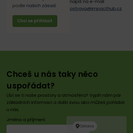
napiš na e-mail
podle
našich zásad
.
ostrava@impacthub.cz
.
Chceš u nás taky něco
uspořádat?
Líbí se ti naše prostory a atmosféra? Vyplň nám pár
základních informací a další svou akci můžeš pořádat
u nás.
Jméno a příjmení
Ostrava