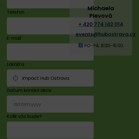
Michaela
Telefon
Plevová
+ 420 774 142 014
events@hubostrava.cz
E-mail
PO–PÁ, 8:00–15:00
Lokalita
Datum konání akce
Kolik vás bude?