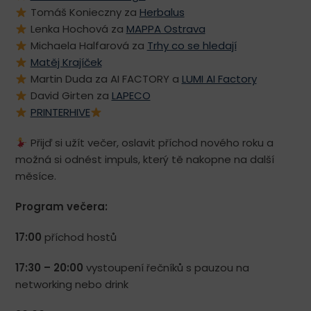
Tomáš Konieczny za
Herbalus
Lenka Hochová za
MAPPA Ostrava
Michaela Halfarová za
Trhy co se hledají
Matěj Krajíček
Martin Duda za AI FACTORY a
LUMI AI Factory
David Girten za
LAPECO
PRINTERHIVE
Přijď si užít večer, oslavit příchod nového roku a
možná si odnést impuls, který tě nakopne na další
měsíce.
Program večera:
17:00
příchod hostů
17:30 – 20:00
vystoupení řečníků s pauzou na
networking nebo drink