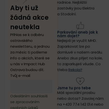
radnice.
Nejbližší
Aby ti už
zastávky jsou Elektra
a Stodolní.
žádná akce
neutekla
Parkování aneb jak k
Přihlas se k odběru
nám dojet?
ostravského
Nejlepší je využít MHD.
newsletteru, a jednou
Zaparkovat lze po
za měsíc ti pošleme
domluvě v našem areálu.
info o akcích, které se
Anebo zkus přijet na kole,
u nás v Impact Hub
to zaparkuješ všude. Co
Ostrava budou dít.
třeba
Rekola?
Tvůj e-mail
Jsme tu pro tebe
Máš speciální prosbu
Odesláním souhlasíš
nebo dotaz? Zavolej nám
se zpracováním
na +420 774 142 014 nebo
osobních údajů