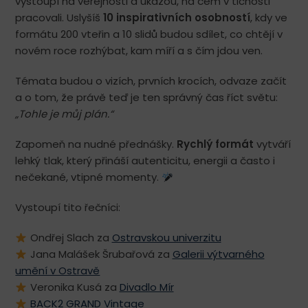
vystoupí na veřejnosti a ukážou, na čem v tichosti
pracovali. Uslyšíš
10 inspirativních osobností
, kdy ve
formátu 200 vteřin a 10 slidů budou sdílet, co chtějí v
novém roce rozhýbat, kam míří a s čím jdou ven.
Témata budou o vizích, prvních krocích, odvaze začít
a o tom, že právě teď je ten správný čas říct světu:
„Tohle je můj plán.“
Zapomeň na nudné přednášky.
Rychlý formát
vytváří
lehký tlak, který přináší autenticitu, energii a často i
nečekané, vtipné momenty.
Vystoupí tito řečníci:
Ondřej Slach za
Ostravskou univerzitu
Jana Malášek Šrubařová za
Galerii výtvarného
umění v Ostravě
Veronika Kusá za
Divadlo Mír
BACK2 GRAND Vintage