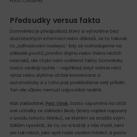
Foto: Cocuma
Předsudky versus fakta
Domněnka je předpoklad, který si vytvoříme bez
dostatečných informací nebo důkazů. Je to takové
to „odhadování naslepo,“ kdy se rozhodujeme na
základě pocitů, prvního dojmu nebo třeba něčích
náznaků, ale chybí nám ověřená fakta. Domněnky
často vznikají rychle – například, když vidíme něčí
výraz nebo slyšíme útržek konverzace a
automaticky si z toho pak poskládáme celý příběh.
Ten ale vůbec nemusí odpovídat realitě.
Náš zakladatel,
Petr Vítek
, často vzpomíná na citát
své učitelky ze základní školy (který najdeš napsaný
v úvodu tohoto článku), ve kterém se snažila svým
žákům vysvětlit, že to, co si každý z nás myslí, není
ani tak názor, jako spíš naše osobní mínění. A proto