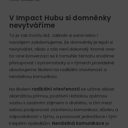
V Impact Hubu si domněnky
nevytváříme
To je tak trochu lež. Jakkoliv si sami nebo i
navzájem zvědomujeme, že domněnky je lepší si
nevytvářet, nikdo z nás není dokonalý. Kromě one-
to-one konverzací se k tomuhle tématu snažíme
přistupovat i systematicky a v týmech pravidelně
absolvujeme školení na radikální otevřenost a
nenásilnou komunikaci.
Na školení
radikální otevřenosti
se učíme dávat
okamžitou přímou, pozitivní i kritickou zpětnou
vazbu s osobním zájmem o druhého, a tím mezi
sebou podporovat otevřenou komunikaci, důvěru a
odpovědnost v týmu, a posouvat jednotlivce i tým
k lepším výsledkům.
Nenásilná komunikace
je