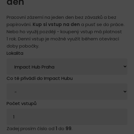
den
Pracovní zázemí na jeden den bez závazků a bez
papírování.
Kup si vstup na den
a pusť se do práce.
Nebo ho využij později - koupený vstup má platnost
1 rok. Denní vstup je možné využít během otevírací
doby pobočky.
Lokalita
Co tě přivádí do Impact Hubu
Počet vstupů
Zadej prosím číslo od
1
do
99
.