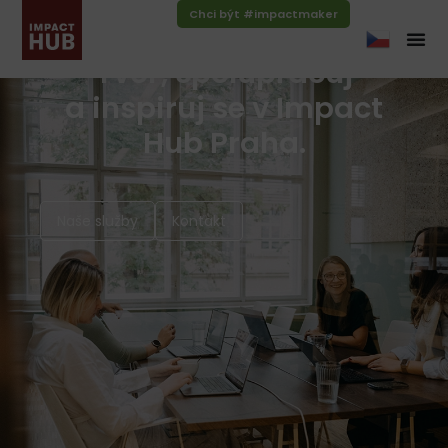
Chci být #impactmaker
Tvoř, spolupracuj
a inspiruj se v Impact
Hub Praha.
Naše služby
Kontakt