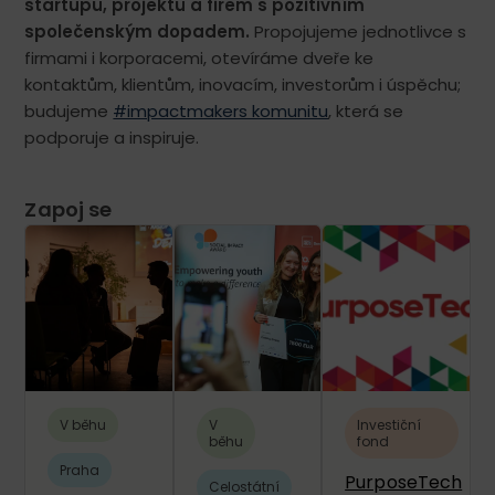
startupů, projektů a firem s pozitivním
společenským dopadem.
Propojujeme jednotlivce s
firmami i korporacemi, otevíráme dveře ke
kontaktům, klientům, inovacím, investorům i úspěchu;
budujeme
#impactmakers komunitu
, která se
podporuje a inspiruje.
Zapoj se
V běhu
V
Investiční
běhu
fond
Praha
PurposeTech
Celostátní