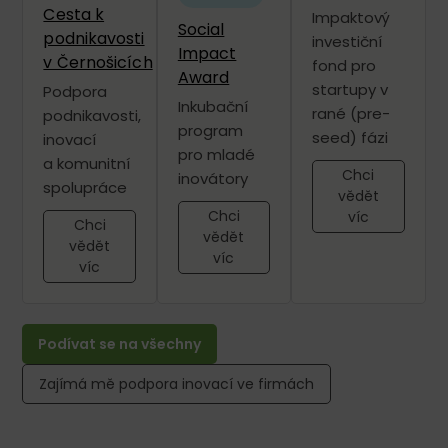
Cesta k
Impaktový
Social
podnikavosti
investiční
Impact
v Černošicích​
fond pro
Award
startupy v
Podpora
Inkubační
rané (pre-
podnikavosti,
program
seed) fázi
inovací
pro mladé
a komunitní
Chci
inovátory
spolupráce
vědět
Chci
víc
Chci
vědět
vědět
víc
víc
Podívat se na všechny
Zajímá mě podpora inovací ve firmách