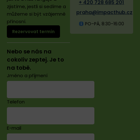
+ 420 728 685 201
zjistíme, jestli si sedíme a
praha@impacthub.cz
můžeme si být vzájemně
přínosní. ​
PO–PÁ, 8:30–16:00
Rezervovat termín
Nebo se nás na
cokoliv zeptej. Je to
na tobě.
Jméno a příjmení
Telefon
E-mail