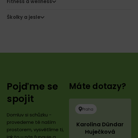
Fitness a wellness
Školky a jesle
Pojďme se
Máte dotazy?
spojit​
Praha
Domluv si schůzku -
provedeme tě naším
Karolina Dündar
prostorem, vysvětlíme ti,
Huječková
jak to u nás funguje a