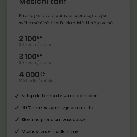
Měsíční tarif
Přijď kdykoliv ve všední den a pracuj do výše
svého měsíčního tarifu. Na místě, které je volné.
2 100
Kč
30 hodin / měsíc
3 100
Kč
60 hodin / měsíc
4 000
Kč
100 hodin / měsíc
Vstup do
komunity #impactmakers
30 % můžeš využít v jiném městě
Sleva na pronájem zasedaček
Možnost zřízení sídla firmy