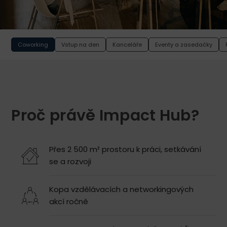
Coworking
Vstup na den
Kanceláře
Eventy a zasedačky
Proč právě Impact Hub?
Přes 2 500 m² prostoru k práci, setkávání
se a rozvoji
Kopa vzdělávacích a networkingových
akcí ročně