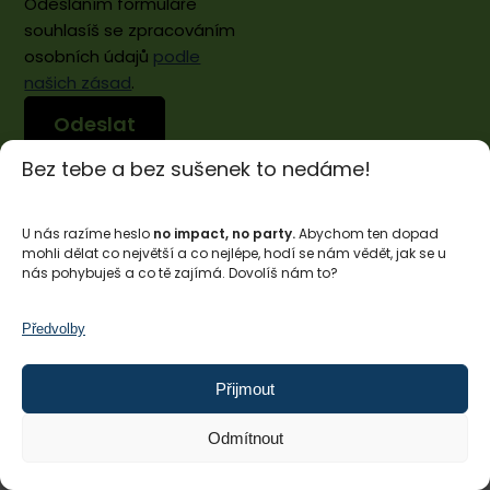
Odesláním formuláře
souhlasíš se zpracováním
osobních údajů
podle
našich zásad
.
Bez tebe a bez sušenek to nedáme!
U nás razíme heslo
no impact, no party.
Abychom ten dopad
mohli dělat co největší a co nejlépe, hodí se nám vědět, jak se u
nás pohybuješ a co tě zajímá. Dovolíš nám to?
Předvolby
Impact Hub Praha
Přijmout
PO–PÁ, 8:30–16:00
Členstvo má přístup dle svého tarifu.
Odmítnout
+420 775 201 067