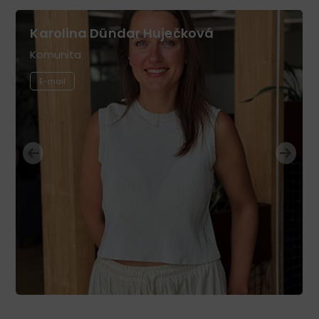
Karolina Dündar Huječková
Komunita
E-mail