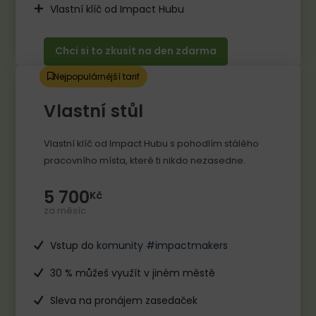
Vlastní klíč od Impact Hubu
Chci si to zkusit na den zdarma
Nejpopulárnější tarif
Vlastní stůl
Vlastní klíč od Impact Hubu s pohodlím stálého
pracovního místa, které ti nikdo nezasedne.​
5 700
Kč
za měsíc
Vstup do
komunity #impactmakers
30 % můžeš využít v jiném městě
Sleva na pronájem zasedaček