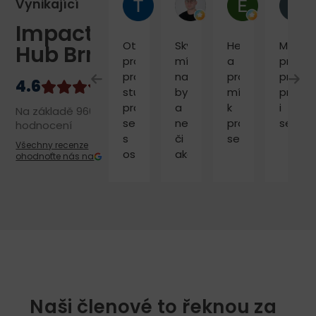
Tereza H.
Tomáš M.
Eva Marie 
Vynikající
Impact
Otevřený
Skvělé
Hezké
Modern
Hub Brno
prostor
místo
a
prosto
pro
na
profi
pro
studium,
byznys
místo
práci
práci,
a
k
i
Na základě 960
setkání
networking
práci
setkáv
hodnocení
s
či
setkávání.
Všechny recenze
ostatními.
akce
ohodnoťte nás na
Naši členové to řeknou za