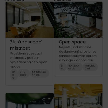
Žlutá zasedací
Open space
Největší, industriálně
místnost
designovaný prostor se
Prosklená zasedací
samoobslužným barem
místnost v patře s
a lounge k odpočinku.
výhledem na celý open
Br
40-200
Individu
space.
no
osob
ální
Br
2-12
od 690 Kč
n
osob
/ hod.
o