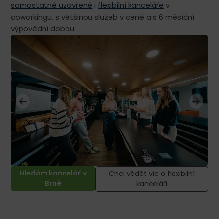
samostatné uzavřené
i
flexibilní kanceláře
v
coworkingu, s většinou služeb v ceně a s 6 měsíční
výpovědní dobou.
Hledám kancelář v
Chci vědět víc o flexibilní
Brně
kanceláři