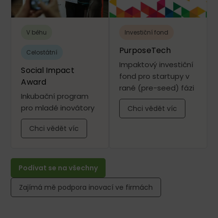
V běhu
Investiční fond
PurposeTech
Celostátní
Impaktový investiční
Social Impact
fond pro startupy v
Award
rané (pre-seed) fázi
Inkubační program
pro mladé inovátory
Chci vědět víc
Chci vědět víc
Podívat se na všechny
Zajímá mě podpora inovací ve firmách