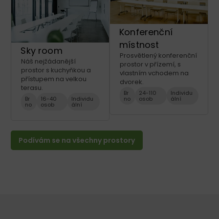
Konferenční
místnost
Sky room
Prosvětlený konferenční
Náš nejžádanější
prostor v přízemí, s
prostor s kuchyňkou a
vlastním vchodem na
přístupem na velkou
dvorek.
terasu.
Br
24-110
Individu
Br
16-40
Individu
no
osob
ální
no
osob
ální
Podívám se na všechny prostory