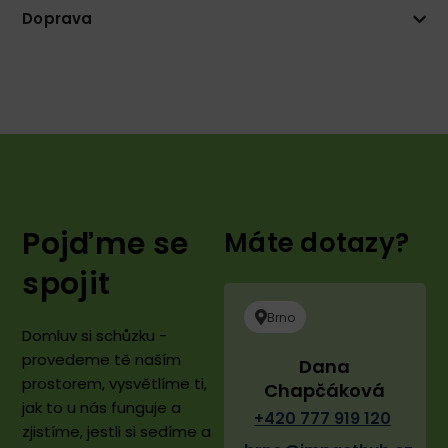
Doprava
Pojďme se
Máte dotazy?
spojit
Brno
Domluv si schůzku -
provedeme tě naším
Dana
prostorem, vysvětlíme ti,
Chapčáková
jak to u nás funguje a
+420 777 919 120
zjistíme, jestli si sedíme a