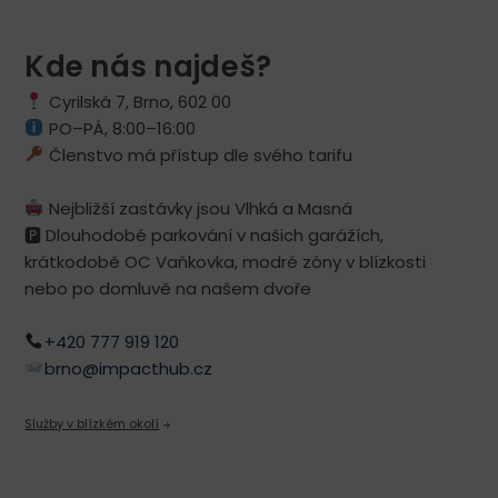
Kde nás najdeš?
Cyrilská 7, Brno, 602 00
PO–PÁ, 8:00–16:00
Členstvo má přístup dle svého tarifu
Nejbližší zastávky jsou Vlhká a Masná
🅿 ️Dlouhodobé parkování v našich garážích,
krátkodobě OC Vaňkovka, modré zóny v blízkosti
nebo po domluvě na našem dvoře
+420 777 919 120
brno@impacthub.cz
Služby v blízkém okolí