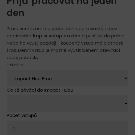
Přijď pracovat na jeden
den
Pracovní zázemí na jeden den bez závazků a bez
papírování.
Kup si vstup na den
a pusť se do práce.
Nebo ho využij později - koupený vstup má platnost
1 rok. Denní vstup je možné využít během otevírací
doby pobočky.
Lokalita
Co tě přivádí do Impact Hubu
Počet vstupů