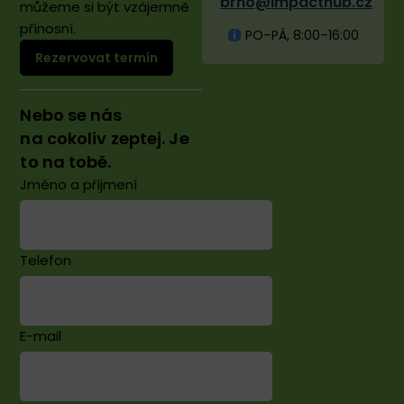
brno@impacthub.cz
můžeme si být vzájemně
přínosní.
PO–PÁ, 8:00–16:00
Rezervovat termín
Nebo se nás
na cokoliv zeptej. Je
to na tobě.
Jméno a příjmení
Telefon
E-mail