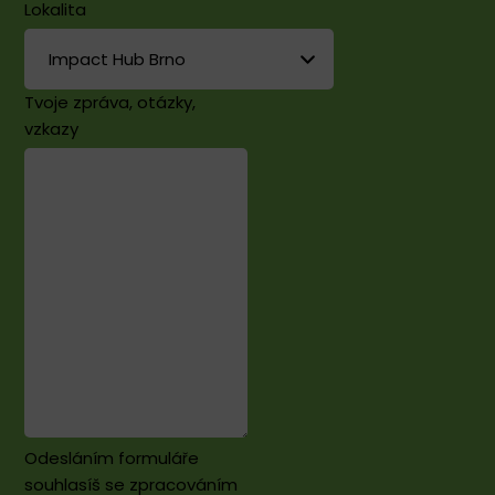
Lokalita
Tvoje zpráva, otázky,
vzkazy
Odesláním formuláře
souhlasíš se zpracováním