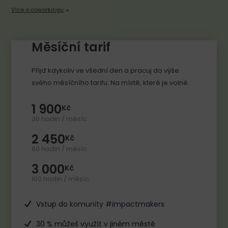
Více o coworkingu
Měsíční tarif
Přijď kdykoliv ve všední den a pracuj do výše
svého měsíčního tarifu. Na místě, které je volné.
1 900
Kč
30 hodin / měsíc
2 450
Kč
60 hodin / měsíc
3 000
Kč
100 hodin / měsíc
Vstup do
komunity #impactmakers
30 % můžeš využít v jiném městě