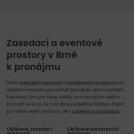
Zasedací a eventové
prostory v Brně
k pronájmu
Naše
zasedací místnosti
a
konferenční prostory
jsou
ideálním řešením pro téměř jakoukoliv akci či setkání.
Eventový tým pro tebe udělá, co ti na očích uvidí a
postará se o to, že tvá akce proběhne hladce. Zajistí
pro tebe nejen prostory, ale i
catering a propagaci
.
Oblíbené zasedací
Oblíbené konferenční
místnosti
místnosti